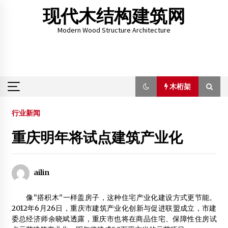
Skip
现代木结构建筑网
to
content
Modern Wood Structure Architecture
木桁架
木桁架
行业新闻
重庆明年将试点建筑产业化
第七届中国木材保护工业大会在湖南长沙成功召开
2014年11月14日
ailin
东莞市东大木业有限公司
2013年2月4日
像“搭积木”一样盖房子，这种住宅产业化建设方式更节能。
2012年6月26日，重庆市建筑产业化创新与促进联盟成立，市建
中国木结构建筑“春天”来了
委总经济师余晓斌透露，重庆市也将在商品住宅、保障性住房试
2015年10月27日