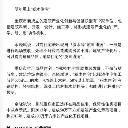
2012第二届先进材料与工程材料国际会议
明年用上“积木住宅”
（ICAMEM2012)
2012年9月12日
重庆市新成立的建筑产业化创新与促进联盟有12家单位，包
括建筑科研、开发、设计、施工等，将形成建筑产业化的“产、
江苏将在民居和公共建筑中推广木结构技术
学、研、用”协作机制。
2014年10月19日
余晓斌说，以前住宅若出现厨卫漏水等“质量通病”，一般是
进行现场整改，处理不好容易造成购房者不满。建筑产业化后，
可以提高建筑品质，消除住宅的“质量通病”。
重庆市推广成品住宅，“积木住宅”能助推其发展，不仅节材
节水，建筑垃圾也很少。余晓斌说，“积木住宅”比现浇住宅施工
节约60%以上的水、70%以上木材、50%以上能源。“积木住宅”有
钢结构、轻钢结构、混凝土结构和木结构等，都能进行“标准化”
预制。
余晓斌说，目前重庆市正选择在商品住宅、保障性住房项目
中试点示范。到2013年，建成50万平方米建筑产业化示范项目，
到2015年，建成200万平方米的产业化工程项目。