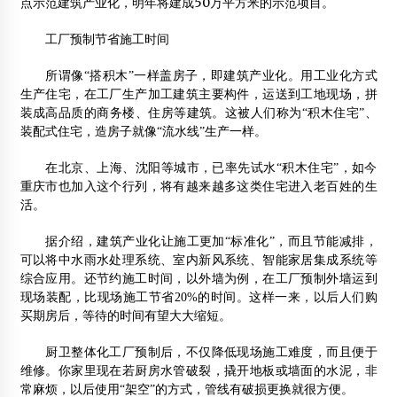
点示范建筑产业化，明年将建成50万平方米的示范项目。
解读2012：我国门窗行业发展的六大趋势
工厂预制节省施工时间
2012年4月21日
所谓像“搭积木”一样盖房子，即建筑产业化。用工业化方式
马炳坚：建筑应凸显民族性和地域情 远离奇怪建筑
生产住宅，在工厂生产加工建筑主要构件，运送到工地现场，拼
2014年11月3日
装成高品质的商务楼、住房等建筑。这被人们称为“积木住宅”、
装配式住宅，造房子就像“流水线”生产一样。
“木结构+”诠释生态旅游新理念
2015年11月24日
在北京、上海、沈阳等城市，已率先试水“积木住宅”，如今
重庆市也加入这个行列，将有越来越多这类住宅进入老百姓的生
【视频】木框架剪力墙结构施工新技术
活。
2015年1月7日
据介绍，建筑产业化让施工更加“标准化”，而且节能减排，
2015中国木制品与木结构产业大会在邳州召开
可以将中水雨水处理系统、室内新风系统、智能家居集成系统等
2015年7月2日
综合应用。还节约施工时间，以外墙为例，在工厂预制外墙运到
现场装配，比现场施工节省20%的时间。这样一来，以后人们购
木结构房屋的特点与性能
买期房后，等待的时间有望大大缩短。
2015年7月22日
厨卫整体化工厂预制后，不仅降低现场施工难度，而且便于
广西大学林学院与南林大木结构建筑系交流“取经”
维修。你家里现在若厨房水管破裂，撬开地板或墙面的水泥，非
2015年10月27日
常麻烦，以后使用“架空”的方式，管线有破损更换就很方便。