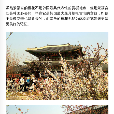
2014年1月14日
虽然景福宫的樱花不是韩国最具代表性的赏樱地点，但是景福宫
贵州300年历史古寨遭大火 黑夜变白天(图)
却是韩国必去的，毕竟它是韩国最大最具规模古老的宫殿，即使
2014年1月26日
不是樱花季也是要去的，而盛放的樱花无疑为此次游览带来更深
更美好的记忆。
萨莱玛装配式木结构建筑项目在荆门举办签约仪式
2018年9月15日