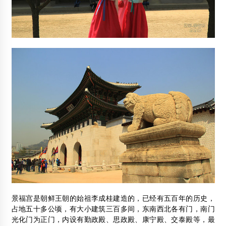
景福宫是朝鲜王朝的始祖李成桂建造的，已经有五百年的历史，
占地五十多公顷，有大小建筑三百多间，东南西北各有门，南门
光化门为正门，内设有勤政殿、思政殿、康宁殿、交泰殿等，最