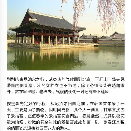
轻型木结构的热传递
2012年7月19日
广东丰顺县林海实业有限公司
2012年2月11日
南京林业大学学生木模作品展
2012年3月28日
沪上首个木结构建筑实训中心今正式落成
2013年1月19日
刚刚结束尼泊尔之行，从炎热的气候回到北京，正赶上一场夹风
带雨的倒春寒，冷的穿棉衣也不为过，除了必须买菜去趟超市
2014中国木结构产业发展高峰论坛在漳平落幕
外，窝在家里哪儿也没去，气候的变化一时还有些不适应。
2014年12月20日
按照事先定好的行程，从尼泊尔回国之前，在韩国首尔呆了一
日本观测塔创意办公室
天，主要是为了购物。因时间充裕，几个人一商量，打车直接去
2014年3月21日
了景福宫，正值春季的景福宫花香四溢，春意盎然，尤其以樱花
最为灿烂，粉嫩的花朵衬托的景福宫处处如画，以一副春江水暖
上海巍图软件有限公司
的俏丽姿态迎接着四面八方的游人。