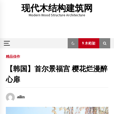
Skip
现代木结构建筑网
to
content
Modern Wood Structure Architecture
木桁架
木桁架
精品佳作
【韩国】首尔景福宫 樱花烂漫醉
胶合木 花旗松胶合木胶合梁
心扉
2014年7月26日
2013届木结构建筑专业毕业生“双选会”成功举办
2012年12月4日
ailin
绿色建筑大会展示中加生态城市、木结构建筑案例
2014年4月1日