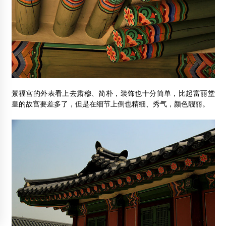
景福宫的外表看上去肃穆、简朴，装饰也十分简单，比起富丽堂
皇的故宫要差多了，但是在细节上倒也精细、秀气，颜色靓丽。