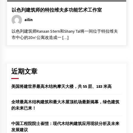
以色列建筑师的特拉维夫多功能艺术工作室
香山工坊参加苏州首届创博会
2012年5月28日
ailin
以色列建筑师Ranaan Stern和Shany Tal将一间位于特拉维夫
市中心的20㎡公寓改造成一 […]
第8届泛太平洋地区木材解剖国际研讨会和国际木材科学院
学术年会在南京举办
2013年10月17日
标志性日本木结构建筑——爱英斯木屋美学
2015年5月4日
近期文章
美国将建世界最高木结构摩天大楼，共 55 层、183 米高
我国木门企业总量达上万家形成六大生产基地
2013年2月10日
全球最高木结构建筑和最大木屋顶机场最新揭幕，绿色建筑
的未来已来！
匠心营造：斗拱-中国古建筑第一语言
2015年6月16日
中国工程院院士崔愷：现代木结构建筑应用现状分析及未来
发展建议