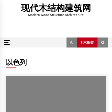
Skip
现代木结构建筑网
to
content
Modern Wood Structure Architecture
木桁架
木桁架
以色列
河北与加拿大新布伦瑞克省签署木结构建筑技术合作框架协
议
2012年9月25日
首届全国木结构设计大赛结果揭晓
2013年8月24日
中加两国签订绿色建筑技术国际合作协议
2012年10月11日