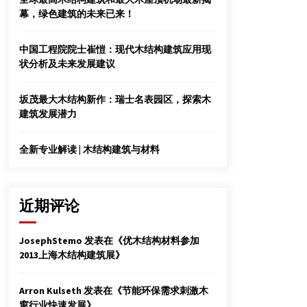
好
幕，绿色建筑的未来已来！
2015年4月28日
首届世界人造板大会在临沂召开
中国工程院院士崔愷：现代木结构建筑应用现
2015年10月20日
状分析及未来发展建议
坂茂最大木结构新作：瑞士名表园区，探索木
上海方行粘合剂销售
建筑发展潜力
2012年7月13日
全新专业解读 | 木结构建筑与材料
近期评论
JosephStemo
发表在《
优木结构材料参加
2013上海木结构建筑展
》
Arron Kulseth
发表在《
节能环保需求刺激木
窗行业快速发展
》