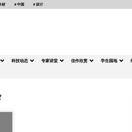
 木材
# 中国
# 设计
科技动态
专家讲堂
佳作欣赏
学生园地
会
北京双弛同达科技发展有限公司
2013年2月4日
中国森林控股与加拿大木业协会进一步加强木