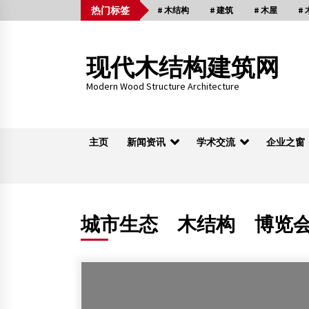
Skip
热门标签
# 木结构
# 建筑
# 木屋
#
to
content
现代木结构建筑网
Modern Wood Structure Architecture
主页
新闻资讯
学术交流
企业之窗
木桁架
城市生态 木结构 博览
西湖边会所关停整治 百姓盼望“还景于民”
2014年3月16日
江苏久本：木结构建筑培训班结束