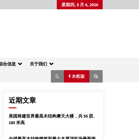
星期四, 8 月 6, 2026
综合信息
关于我们
木桁架
近期文章
2012年材料科学与纳米技术国际会议
美国将建世界最高木结构摩天大楼，共 55 层、
(ICMSN2012)
183 米高
2012年2月16日
地震局专家：尼泊尔古建筑“木结构”抗震最
全球最高木结构建筑和最大木屋顶机场最新揭