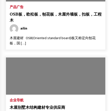
仙游木结构建筑专题报告会上的南林学子
产品广告
2014年3月23日
OSB板，欧松板，刨花板，木屋外墙板，扣板，工程
木
2014成都木屋别墅展
2013年9月12日
ailin
日本现代木结构“巢Nest”住宅
木屋建材 OSB(Oriented standard board)板又称定向刨花
2014年3月21日
板，国 […]
上海宏骏科技有限公司招聘木结构人才启示
2012年2月14日
摩力达: 国际木结构团队介绍
2012年5月18日
河南千年中岳庙殿宇历经风雨开工修缮
2014年9月24日
德媒关注鲁甸地震：木结构老楼为何屹立不倒？
企业导航
2014年8月20日
木屋别墅木结构建材专业供应商