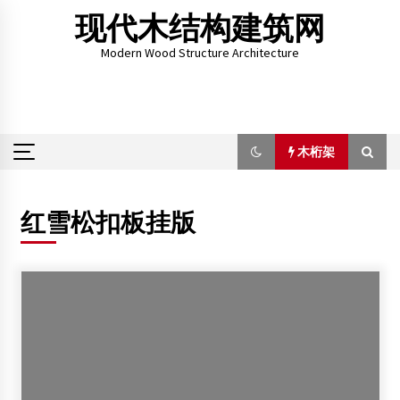
Skip
现代木结构建筑网
to
content
Modern Wood Structure Architecture
木桁架
木桁架
红雪松扣板挂版
河南殷墟遭有史以来最大规模破坏 现大量“农民别墅群”
2014年2月26日
华惠建筑:木结构专业服务
2013年9月17日
日本开发抗震新技术 可提高木结构住房抗震性能
2013年12月2日