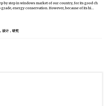
p by step in windows market of our country, for its good ch
op grade, energy conservation. However, because of its hi…
，设计，研究