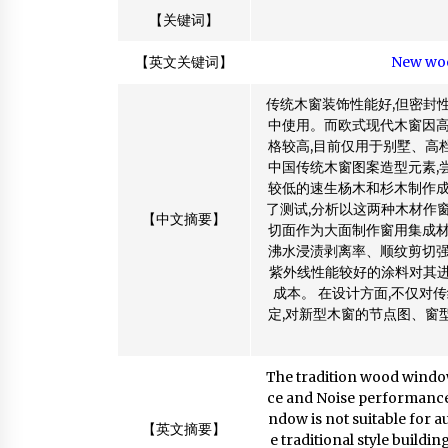
【关键词】
【英文关键词】
New wo
传统木窗装饰性能好,但密封
中使用。而欧式现代木窗因高
格较高,目前仅用于别墅、高
中国传统木窗图案造型元素,
较低的速生杨木和杉木制作成
了测试,分析以这两种木材作
【中文摘要】
切面作为大面制作窗用集成材
沸水浸渍剥离率、顺纹剪切强
紫外线性能较好的涂料对其进
成本。 在设计方面,不仅对
定,对新型木窗的节点图、窗
The tradition wood windo
ce and Noise performance,
ndow is not suitable for au
【英文摘要】
e traditional style build