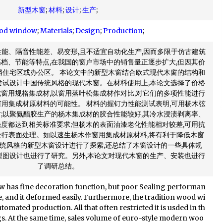
新型木窗
;
材料
;
设计
;
生产
;
od window
;
Materials
;
Design
;
Production
;
性能、隔音性能差、易变形,且不适宜自动化生产,因而多限于仿古建筑
档、节能等特点,在我国的窗户市场中的销售量正逐步扩大,但因其价
档住宅区或办公区。 本论文中的新型木窗结合欧式现代木窗的结构和
尝试设计中国传统风格的现代木窗。在材料使用上,本论文选择了价格
窗用规格集成材,以窗用落叶松集成材作对比,对它们的多项性能进行
窗用集成材原材料的可能性。 材料的握钉力性能测试表明,可用杨木弦
;以聚氨酯胶生产的杨木集成材的胶合性能较好,其冷水浸渍剥离率、
度都达到相关标准要求;但杨木的表面油漆老化性能相对较差,可用抗
行表面处理。如以速生杨木作窗用集成材原材料,将有利于降低木窗
传统风格的新型木窗设计进行了探索,还总结了木窗设计的一些具体规
型图设计也进行了研究。另外,本论文对现代木窗的生产、安装也进行
了调研总结。
w has fine decoration function, but poor Sealing performan
 and it deformed easily. Furthermore, the tradition wood wi
tomated production. All that often restricted it is usded in th
ings. At the same time, sales volume of euro-style modern woo