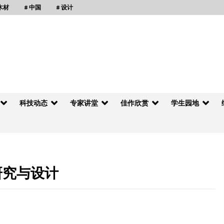
 木材
# 中国
# 设计
科技动态
专家讲堂
佳作欣赏
学生园地
研究与设计
香山工坊：苏州古建的当代诠释
2012年4月23日
如何面对国内木结构建筑新浪潮