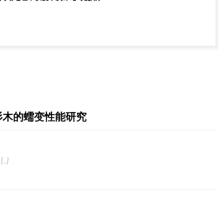
杉木的蠕变性能研究
[…]