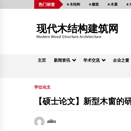
Skip
热门标签
# 木结构
# 建筑
# 木屋
#
to
content
现代木结构建筑网
Modern Wood Structure Architecture
主页
新闻资讯
学术交流
企业之窗
木桁架
学位论文
【硕士论文】新型木窗的
2014届木结构建筑工程专业毕业生双选会即
将拉开帷幕
2013年11月16日
ailin
南京沃特贝斯供应北京东方金铭水性木器漆