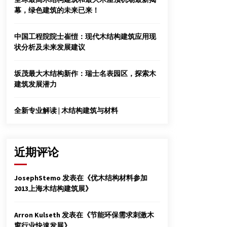
区
幕，绿色建筑的未来已来！
2015年5月4日
中国工程院院士崔愷：现代木结构建筑应用现
宝马外墙挂板的安装方法
状分析及未来发展建议
2013年12月26日
苏州远腾建材有限公司
坂茂最大木结构新作：瑞士名表园区，探索木
2012年6月13日
建筑发展潜力
全新专业解读 | 木结构建筑与材料
近期评论
JosephStemo
发表在《
优木结构材料参加
2013上海木结构建筑展
》
Arron Kulseth
发表在《
节能环保需求刺激木
窗行业快速发展
》