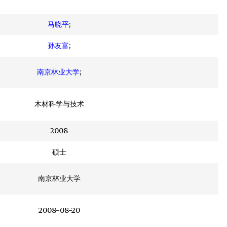
2013年6月21日
马晓平
;
温岭有人自建木结构生态屋造价约200万
孙友富
;
2012年9月23日
南京林业大学
;
抗台风的木结构建筑可以有
2014年4月3日
木材科学与技术
2008
硕士
南京林业大学
2008-08-20