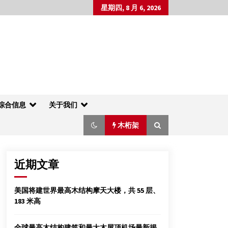
星期四, 8 月 6, 2026
综合信息
关于我们
木桁架
近期文章
木结构古建筑不但优美更能抗震
美国将建世界最高木结构摩天大楼，共 55 层、
2013年4月29日
183 米高
2015年米兰世博会法国馆——颠倒的农业山
全球最高木结构建筑和最大木屋顶机场最新揭