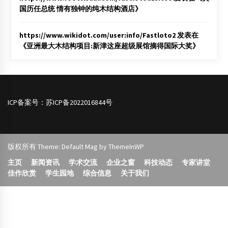
国历任总统 情有独钟的纯木结构酒店
》
https://www.wikidot.com/user:info/Fastloto2
发表在
《
亚洲最大木结构项目:新津这座超级展馆摘得国际大奖
》
ICP备案号：
苏ICP备2022016844号
版权所有 Theme: Default Mag by
ThemeInWP
主页
新闻资讯
学术交流
企业之窗
科技动态
专家讲堂
佳作欣赏
学生园地
综合信息
关于我们