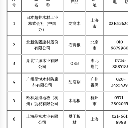
产品
电 
号
名 称
址
“未来之家2013”——体验森林式呼吸
2013年4月17日
日本越井木材工业
上海
1
株式会社（中国
防腐木
02162362
国外木结构外形
市
办）
2014年5月9日
北新集团建材股份
北京
010-
国宝级黄花梨家具惊艳文博会
2
石膏板
有限公司
市
687998
2012年5月25日
湖北宝源木业有限
湖北
0724-
南京林业大学学生木模作品展
3
OSB
公司
荆门
888518
2012年3月28日
广州星悦木材防腐
广州
020-
4
防腐剂
剂有限公司
番禺
3455439
园林景观工程中合理应用木结构措施
2015年5月25日
欧林如海地板（杭
杭州
0571－
5
木地板
州）贸易有限公司
市
2802055
木楼梯专业委员会成立大会在上海隆重召开
2012年4月3日
上海品实木业有限
烘干板
021-661
6
上海
公司
材
8988
浙江仙居：政府重金改造木结构老屋换群众安全