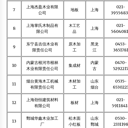
2013年10月19日
上海杰盈木业有限
021-
7
地板
上海
公司
395568
世园会中国馆：一座“会呼吸”的绿色建筑
2019年3月31日
上海掌氏木制品有
021-
木工艺
8
上海
限公司
560408
品
第三届中国木结构建筑产业展即将在上海开幕
东宁县吉信木业有
原木加
黑龙
0453-
2013年2月25日
9
限责任公司
工
江
365178
内蒙古根河市根林
内蒙
0470-
10
集成材
木业有限责任公司
古
529221
烟台黄海木工机械
木材加
山东
0535-
11
有限责任公司
工
烟台
653022
上海劲恒建筑材料
021-
12
板材
上海
有限公司
5911841
鄄城华鑫木业加工
松木面
山东
0530-
13
厂
小红板
鄄城
233119