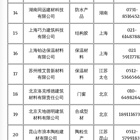
湖南同远建材科技
防水产
0731-
14
湖南
有限公司
品
8516452
上海巧力建筑科技
021-
15
结构胶
上海
有限公司
6148788
上海铂达保温材料
保温材
021
16
上海
有限公司
料
5911778
苏州维艾普新材料
保温材
江苏
0512-
17
有限公司
料
太仓
536656
北京洛克维德建筑
010-
18
门窗
北京
材料有限责任公司
649826
北京天地德明建筑
合成型
19
北京
18911167
材料有限公司
材
昆山市浪本陶粒建
陶粒生
江苏
0512-
20
材有限公司
产
昆山
5799183