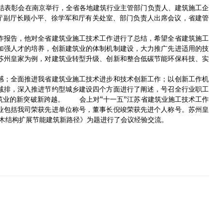
2015年1月13日
总结表彰会在南京举行，全省各地建筑行业主管部门负责人、建筑施工企
设厅副厅长顾小平、徐学军和厅有关处室、部门负责人出席会议，省建管
第五届中国木结构产业大会暨多高层木结构建
作报告，他对全省建筑业施工技术工作进行了总结，希望全省建筑施工
筑高峰论坛在武汉召开
、加强人才的培养，创新建筑业的体制机制建设，大力推广先进适用的技
2017年7月1日
苏州皇家为例，对建筑业转型升级、创新和整合低碳节能环保科技、实
。
欧文斯科宁保温棉供应
感；全面推进我省建筑业施工技术进步和技术创新工作；以创新工作机
2013年12月10日
减排，深入推进节约型城乡建设四个方面进行了阐述，号召全行业职工
筑业的新突破新跨越。 会上对“十一五”江苏省建筑业施工技术工作
企业包括我司荣获先进单位称号，董事长倪竣荣获先进个人称号。苏州皇
代木结构扩展节能建筑新路径》为题进行了会议经验交流。