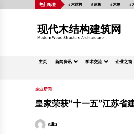
Skip
热门标签
# 木结构
# 建筑
# 木屋
#
to
content
现代木结构建筑网
Modern Wood Structure Architecture
主页
新闻资讯
学术交流
企业之窗
木桁架
企业新闻
皇家荣获“十一五”江苏省
竹皮 刨切竹片 竹饰面板_代理商机_广州市楠
竹王竹业有限公司
2012年4月30日
ailin
将军衙署博物院综合整治工程年底前完成木结