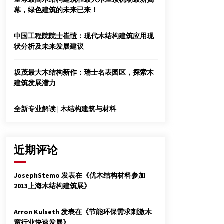
2012年6月30日
幕，绿色建筑的未来已来！
中国十佳木结构优秀工程评选揭晓
中国工程院院士崔愷：现代木结构建筑应用现
2014年12月17日
状分析及未来发展建议
坂茂最大木结构新作：瑞士名表园区，探索木
芦山震后重建：传统建筑木架房焕发新活力
建筑发展潜力
2014年3月3日
全新专业解读 | 木结构建筑与材料
近期评论
JosephStemo
发表在《
优木结构材料参加
2013上海木结构建筑展
》
Arron Kulseth
发表在《
节能环保需求刺激木
窗行业快速发展
》