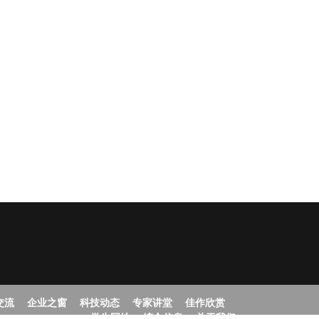
交流
企业之窗
科技动态
专家讲堂
佳作欣赏
学生园地
综合信息
关于我们