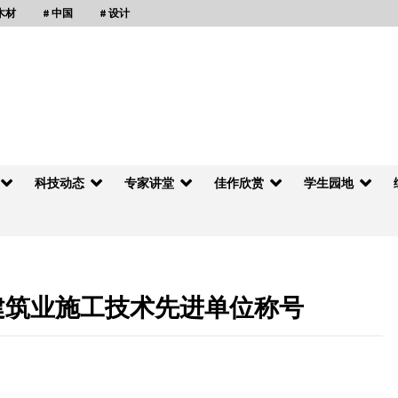
 木材
# 中国
# 设计
科技动态
专家讲堂
佳作欣赏
学生园地
建筑业施工技术先进单位称号
林业科技工作动态2014年第3期（总第25
期）明确提出建设木结构工程研究中心
2014年3月13日
交叉层积材建筑材料成本有竞争力