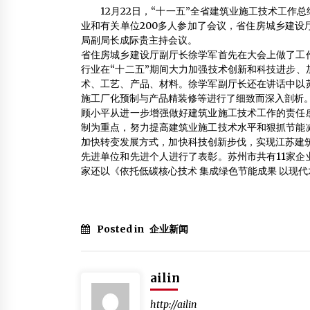
构主体立架
12月22日，“十一五”全省建筑业施工技术工作
2016年12月5日
业和有关单位200多人参加了会议，省住房城乡建
局副局长成际贵主持会议。
香山工坊通过环境等三项管理体系认证
省住房城乡建设厅副厅长徐学军首先在大会上做了工
2013年9月7日
行业在“十二五”期间大力加强技术创新和科技进步
术、工艺、产品、材料。徐学军副厅长还在讲话中以
施工厂化预制与产品精装修等进行了细致而深入剖析
南京沃特贝斯供应北京东方金铭水性木器漆
顾小平从进一步增强做好建筑业施工技术工作的责任
2015年8月11日
制为重点，努力提高建筑业施工技术水平和狠抓节能
加快转变发展方式，加快科技创新步伐，实现江苏建
先进单位和先进个人进行了表彰。苏州市共有11家
家还以《依托低碳核心技术 集成绿色节能成果 以现
Posted in
企业新闻
ailin
http://ailin