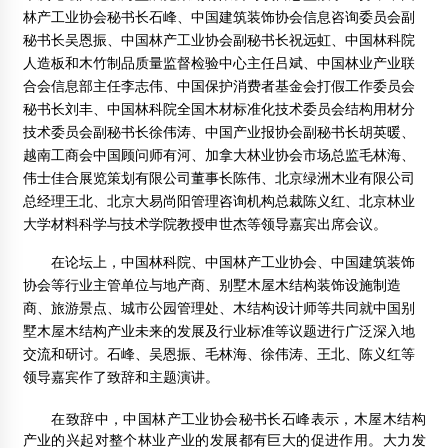
林产工业协会秘书长石峰、中国建筑装饰协会信息咨询委员会副
地板业无拐点 楼市发展带动木地板业飞奔
2012年2月13日
秘书长吴恩振、中国林产工业协会副秘书长祝远虹、中国林科院
人造板和木竹制品质量监督检验中心主任吕斌、中国林业产业联
现代木结构体系关键技术研究与工程应用通过鉴定
合会信息部主任李志伟、中国保护消费者基金会打假工作委员会
2016年12月5日
秘书长刘丰、中国林科院全国木材标准化技术委员会结构用材分
技术委员会副秘书长徐伟涛、中国产业报协会副秘书长胡英暖、
越南工商会中国顾问师有河、加拿大林业协会市场总监毛林海、
伟士佳合展览策划有限公司董事长陈伟、北京绿洲木业有限公司
总经理王北、北京大易尚阳管理咨询机构总裁陈义红、北京林业
大学材料科学与技术学院教授申世杰等领导嘉宾出席会议。
在论坛上，中国林科院、中国林产工业协会、中国建筑装饰
协会等行业主管单位与地产商、别墅木屋木结构装饰设施制造
商、旅游景点、城市公园管理处、木结构设计师等共同就中国别
墅木屋木结构产业未来的发展及行业标准等议题进行广泛深入地
交流和研讨。石峰、吴恩振、毛林海、徐伟涛、王北、陈义红等
领导嘉宾作了致辞和主题演讲。
在致辞中，中国林产工业协会秘书长石峰表示，木屋木结构
产业的兴起对整个林业产业的发展都有巨大的促进作用。大力发