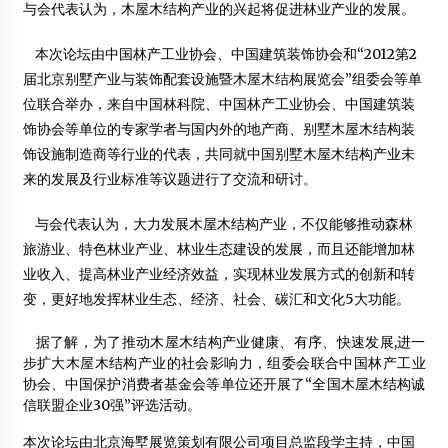
与会代表认为，木屋木结构产业的兴起将促进林业产业的发展。
没想到 日本木材正以“世纪之最”的增速流向中国
2018年8月12日
本次论坛由中国林产工业协会、中国建筑装饰协会和“2012第2
届北京别墅产业与装饰配套设施暨木屋木结构展览会”组委会等单
中国的木结构建筑市场潜力巨大
位联合举办，来自中国林科院、中国林产工业协会、中国建筑装
2012年3月5日
饰协会等单位的专家学者与国内外的地产商、别墅木屋木结构装
2014中日木结构建筑营造及木材应用技术研讨会
饰设施制造商等行业的代表，共同就中国别墅木屋木结构产业未
2014年3月5日
来的发展及行业标准等议题进行了交流和研讨。
苏州传统古建木结构在中国的创新与发展
与会代表认为，大力发展木屋木结构产业，不仅能够推动森林
2015年4月21日
旅游业、特色林业产业、林业生态建设的发展，而且还能增加林
业收入、提高林业产业经济效益，实现林业发展方式的创新和转
木结构建筑方兴未艾 多方面优势显现
2012年4月2日
变，更好地发挥林业生态、经济、社会、碳汇和文化5大功能。
广东省四会市永健木材厂
据了解，为了推动木屋木结构产业健康、有序、快速发展,进一
2013年2月4日
步扩大木屋木结构产业的社会影响力，组委会联合中国林产工业
协会、中国保护消费者基金会等单位还开展了“全国木屋木结构诚
2013届木结构建筑专业毕业生“双选会”成功举办
信联盟企业30强”评选活动。
2012年12月4日
本次论坛由北京海墅展览策划有限公司项目总监段学主持，中国