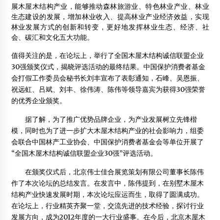
展木屋木结构产业，能够推动森林旅游业、特色林业产业、林业
生态建设的发展，增加林业收入、提高林业产业经济效益，实现
林业发展方式的创新和转变，更好地发挥林业生态、经济、社
会、碳汇和文化五大功能。
值得关注的是，在论坛上，举行了全国木屋木结构诚信联盟企业
30强颁奖仪式，揭晓评选活动的最终结果。中国保护消费者基金
会打假工作委员会秘书长刘丰宣布了表彰通知，石峰、吴恩振、
祝远虹、吕斌、刘丰、徐伟涛、陈伟等领导嘉宾为获得30强荣誉
的优秀企业颁奖。
据了解，为了推广优势品牌企业，为产业发展树立先锋楷
模，同时也为了进一步扩大木屋木结构产业的社会影响力，组委
会联合中国林产工业协会、中国保护消费者基金会等单位开展了
“全国木屋木结构诚信联盟企业30强”评选活动。
在颁奖仪式后，北京伟士佳合展览策划有限公司董事长陈伟
作了本次论坛的总结发言。在发言中，陈伟提到，在别墅木屋木
结构产业快速发展时期，本次论坛应运而生，取得了圆满成功。
在论坛上，行业精英齐聚一堂，交流先进的技术经验，探讨行业
发展方向，成为2012年度的一大行业盛事。在今后，北京木屋木