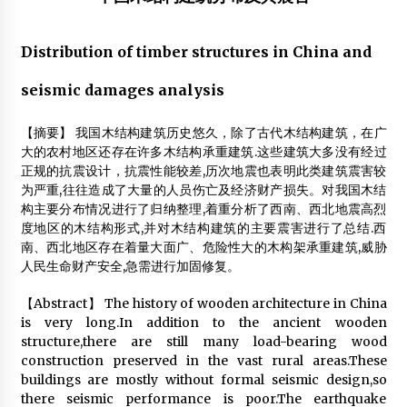
仙游木结构建筑专题报告会上的南林学子
Distribution of timber structures in China and
2014年3月23日
seismic damages analysis
上海轻型木结构引入保障房项目
2012年11月26日
【摘要】
我国木结构建筑历史悠久，除了古代木结构建筑，在广
大的农村地区还存在许多木结构承重建筑.这些建筑大多没有经过
“负碳”地产引发关注 木屋回归或成富人首选
正规的抗震设计，抗震性能较差,历次地震也表明此类建筑震害较
2012年11月30日
为严重,往往造成了大量的人员伤亡及经济财产损失。对我国木结
构主要分布情况进行了归纳整理,着重分析了西南、西北地震高烈
木结构建筑的十五大优势
度地区的木结构形式,并对木结构建筑的主要震害进行了总结.西
2013年9月11日
南、西北地区存在着量大面广、危险性大的木构架承重建筑,威胁
人民生命财产安全,急需进行加固修复。
我国北方为什么适合建造木结构房屋？
2014年1月16日
【Abstract】
The history of wooden architecture in China
is very long.In addition to the ancient wooden
关于举办“木结构建筑行业技术与规范培训会暨首届西部木
structure,there are still many load-bearing wood
结构建筑高峰论坛”的通知
construction preserved in the vast rural areas.These
2013年5月31日
buildings are mostly without formal seismic design,so
there seismic performance is poor.The earthquake
热烈祝贺《专家讲堂》正式开办