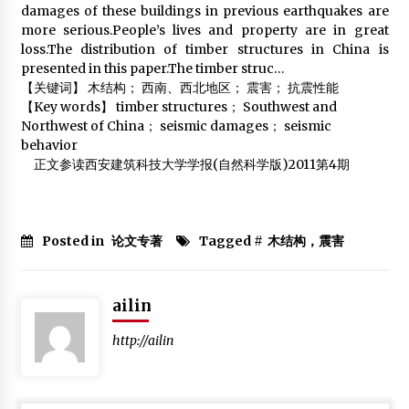
damages of these buildings in previous earthquakes are
2013年2月18日
more serious.People’s lives and property are in great
loss.The distribution of timber structures in China is
南京林业大学2016届木结构建筑毕业生专场招聘会
presented in this paper.The timber struc…
2015年11月24日
【关键词】
木结构； 西南、西北地区； 震害； 抗震性能
【Key words】
timber structures； Southwest and
独山消防开展50户以上木结构房屋密集村寨消防检查
Northwest of China； seismic damages； seismic
2015年2月9日
behavior
正文参读西安建筑科技大学学报(自然科学版)2011第4期
Posted in
论文专著
Tagged #
木结构，震害
ailin
http://ailin