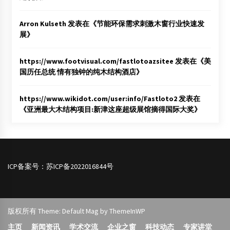
Arron Kulseth
发表在《
节能环保需求刺激木窗行业快速发
展
》
https://www.footvisual.com/fastlotoazsitee
发表在《
美
国历任总统 情有独钟的纯木结构酒店
》
https://www.wikidot.com/user:info/Fastloto2
发表在
《
亚洲最大木结构项目:新津这座超级展馆摘得国际大奖
》
ICP备案号：
苏ICP备2022016844号
版权所有 Theme: Default Mag by
ThemeInWP
主页
新闻资讯
学术交流
企业之窗
科技动态
专家讲堂