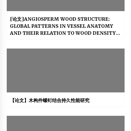
[论文]ANGIOSPERM WOOD STRUCTURE:
GLOBAL PATTERNS IN VESSEL ANATOMY
AND THEIR RELATION TO WOOD DENSITY
AND POTENTIAL CONDUCTIVITY
【论文】木构件螺钉结合持久性能研究