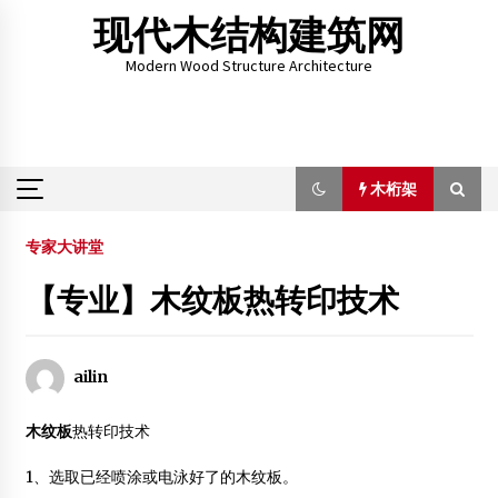
Skip
现代木结构建筑网
to
content
Modern Wood Structure Architecture
木桁架
木桁架
专家大讲堂
【专业】木纹板热转印技术
仙游木结构建筑专题报告会上的南林学子
2014年3月23日
ailin
供应刨花板_代理商机_天津普雷沃德实业有限公司
2012年4月30日
木纹板
热转印技术
中国木结构建筑百强企业名录
1、选取已经喷涂或电泳好了的木纹板。
2012年2月24日