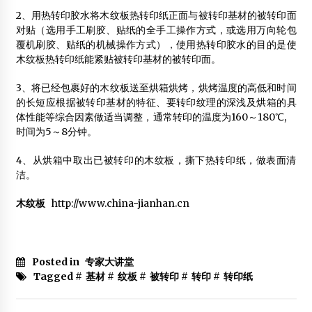
2、用热转印胶水将木纹板热转印纸正面与被转印基材的被转印面
木结构建筑系参观考察及文化活动
对贴（选用手工刷胶、贴纸的全手工操作方式，或选用万向轮包
2012年2月14日
覆机刷胶、贴纸的
机械
操作方式），使用热转印胶水的目的是使
木纹板热转印纸能紧贴被转印基材的被转印面。
西湖景区6年3处木结构仿古建筑倒塌 均由同一单位设计
2012年12月7日
3、将已经包裹好的木纹板送至烘箱烘烤，烘烤温度的高低和时间
的长短应根据被转印基材的特征、要转印纹理的深浅及烘箱的具
第八届中国林学会木材工业分会东北委员会及制材研究会即
将召开
体性能等综合因素做适当调整，通常转印的温度为160～180℃,
2013年9月5日
时间为5～8分钟。
4、从烘箱中取出已被转印的木纹板，撕下热转印纸，做表面清
2013年第五届上海国际木制环保住宅博览会
洁。
2012年10月11日
木纹板
http://www.china-jianhan.cn
木窗已成长三角区域企业增长热点
2012年5月19日
让青年教师全面提升，让木结构面向未来
Posted in
专家大讲堂
2013年9月14日
Tagged #
基材
#
纹板
#
被转印
#
转印
#
转印纸
木结构工程施工通病及治理
2014年8月24日