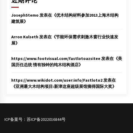
近期评论
JosephStemo
发表在《
优木结构材料参加2013上海木结构
建筑展
》
Arron Kulseth
发表在《
节能环保需求刺激木窗行业快速发
展
》
https://www.footvisual.com/fastlotoazsitee
发表在《
美
国历任总统 情有独钟的纯木结构酒店
》
https://www.wikidot.com/user:info/Fastloto2
发表在
《
亚洲最大木结构项目:新津这座超级展馆摘得国际大奖
》
ICP备案号：
苏ICP备2022016844号