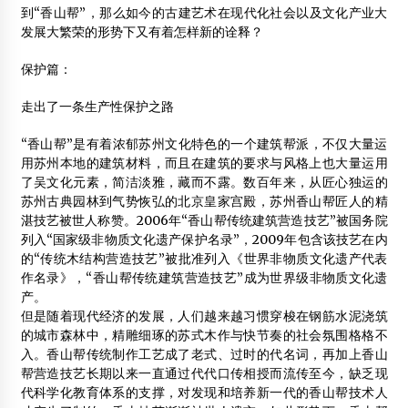
2012年7月19日
到“香山帮”，那么如今的古建艺术在现代化社会以及文化产业大
发展大繁荣的形势下又有着怎样新的诠释？
2012年红木行情预测
保护篇：
2012年3月26日
走出了一条生产性保护之路
第三届“荣事杯”景观木建筑设计大赛拉开帷幕
2012年10月23日
“香山帮”是有着浓郁苏州文化特色的一个建筑帮派，不仅大量运
用苏州本地的建筑材料，而且在建筑的要求与风格上也大量运用
中国现代木结构建筑贵州论坛在贵阳举行
了吴文化元素，简洁淡雅，藏而不露。数百年来，从匠心独运的
2017年3月19日
苏州古典园林到气势恢弘的北京皇家宫殿，苏州香山帮匠人的精
湛技艺被世人称赞。2006年“香山帮传统建筑营造技艺”被国务院
列入“国家级非物质文化遗产保护名录”，2009年包含该技艺在内
的“传统木结构营造技艺”被批准列入《世界非物质文化遗产代表
作名录》，“香山帮传统建筑营造技艺”成为世界级非物质文化遗
产。
但是随着现代经济的发展，人们越来越习惯穿梭在钢筋水泥浇筑
的城市森林中，精雕细琢的苏式木作与快节奏的社会氛围格格不
入。香山帮传统制作工艺成了老式、过时的代名词，再加上香山
帮营造技艺长期以来一直通过代代口传相授而流传至今，缺乏现
代科学化教育体系的支撑，对发现和培养新一代的香山帮技术人