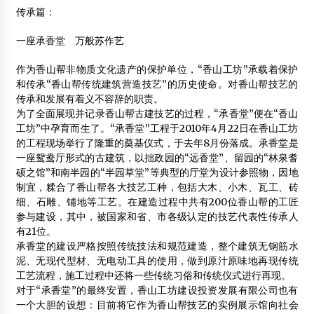
传承篇：
一座承香堂 万般苏作艺
作为香山帮非物质文化遗产的保护单位，“香山工坊”承载着保护
和传承“香山帮传统建筑营造技艺”的历史使命。对香山帮技艺的
传承和发展有着义不容辞的职责。
为了全面展现并记录香山帮古建技艺的过程，“承香堂”便在“香山
工坊”中孕育而生了。“承香堂”工程于2010年4月22日在香山工坊
的工程现场举行了隆重的奠基仪式，于去年8月份落成。承香堂是
一座鸳鸯厅形式的古建筑，以拙政园的“远香堂”、留园的“林泉耆
硕之馆”和南半园的“半园草堂”等典型的厅堂为设计参照物，因地
制宜，糅合了香山帮各大技艺工种，包括大木、小木、瓦工、砖
细、石雕、铺地等工艺。在建造过程中共有200位香山帮的工匠
参与建设，其中，被国家和省、市各级认定的技艺代表性传承人
有21位。
承香堂的建设严格按照传统技法和规范建造，整个建筑无钢筋水
泥、无现代型材、无电动工具的使用，做到原汁原味地再现传统
工艺流程，施工过程中还将一些传统习俗和传统仪式进行再现。
对于“承香堂”的最终安置，香山工坊建设投资发展有限公司也有
一个大胆的设想：目前将它作为香山帮技艺的实例展示馆向社会