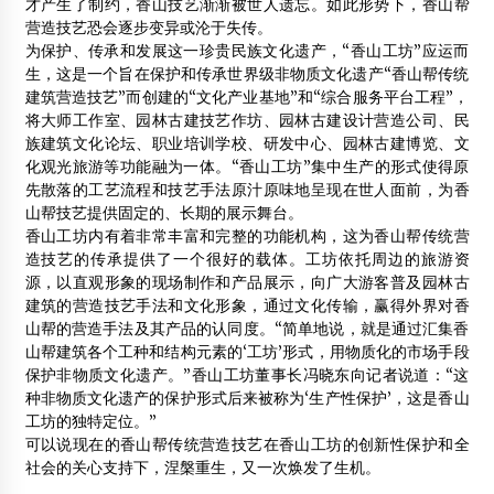
才产生了制约，香山技艺渐渐被世人遗忘。如此形势下，香山帮
营造技艺恐会逐步变异或沦于失传。
为保护、传承和发展这一珍贵民族文化遗产，“香山工坊”应运而
生，这是一个旨在保护和传承世界级非物质文化遗产“香山帮传统
建筑营造技艺”而创建的“文化产业基地”和“综合服务平台工程”，
将大师工作室、园林古建技艺作坊、园林古建设计营造公司、民
族建筑文化论坛、职业培训学校、研发中心、园林古建博览、文
化观光旅游等功能融为一体。“香山工坊”集中生产的形式使得原
先散落的工艺流程和技艺手法原汁原味地呈现在世人面前，为香
山帮技艺提供固定的、长期的展示舞台。
香山工坊内有着非常丰富和完整的功能机构，这为香山帮传统营
造技艺的传承提供了一个很好的载体。工坊依托周边的旅游资
源，以直观形象的现场制作和产品展示，向广大游客普及园林古
建筑的营造技艺手法和文化形象，通过文化传输，赢得外界对香
山帮的营造手法及其产品的认同度。“简单地说，就是通过汇集香
山帮建筑各个工种和结构元素的‘工坊’形式，用物质化的市场手段
保护非物质文化遗产。”香山工坊董事长冯晓东向记者说道：“这
种非物质文化遗产的保护形式后来被称为‘生产性保护’，这是香山
工坊的独特定位。”
可以说现在的香山帮传统营造技艺在香山工坊的创新性保护和全
社会的关心支持下，涅槃重生，又一次焕发了生机。