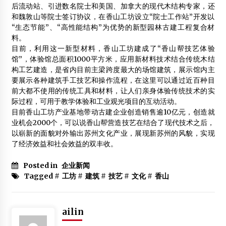
后流动站、引进数名院士和美国、加拿大的现代木结构专家，还
和魏敦山等院士签订协议，在香山工坊设立“院士工作站”开发以
“生态节能”、“高性能结构”为优势的新型园林古建工程复合材
料。
目前，利用这一新型材料，香山工坊建成了“香山帮技艺体验
馆”，体验馆总面积1000平方米，应用新材料技术结合传统木结
构工艺建造，是省内目前主梁跨度最大的场馆建筑，展示馆内主
要展示各种建筑手工技艺和操作流程，在这里可以通过近百种目
前大都不使用的传统工具和材料，让人们亲身体验传统技术的实
际过程，可用于教学体验和工业观光项目的互动活动。
目前香山工坊产业基地带动古建企业创造销售逾10亿元，创造就
业机会2000个，可以说香山帮营造技艺在结合了现代技术之后，
以崭新的面貌对外输出苏州文化产业，展现新苏州的风貌，实现
了经济效益和社会效益的双丰收。
Posted in
企业新闻
Tagged #
工坊
#
建筑
#
技艺
#
文化
#
香山
ailin