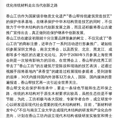
优化传统材料走出当代创新之路
香山工坊作为国家级非物质文化遗产“香山帮传统建筑营造技艺”
的保护传承基地，在继承保护中华木结构营造技艺的同时，不仅
致力于中华木结构的当代创新发展之路，而且还积极将香山古建
推广宣传出去，真正做到在保护继承中创新发展。
香山工坊在建设初期就十分注重品牌形象的树立，不仅完成了“香
山工坊”的商标注册，还举办了一系列活动进行形象推广。诸如组
织参展深圳文博会，南京文博会，以及西安、北京、黑龙江、成
都等多个地区的古建文化论坛。其中于2010年5月参展上海世博
会则是一次较有影响力的活动。在世博会上，香山帮的优秀工匠
带去了“香山工坊”的古建筑厅堂陈设和现场的技艺表演，还通过
视频手段将基地内“承香堂”的建造过程展现给参观者，受到游客
的追捧，30天内接待国内外游客12万余人，国际、国内媒体的普
遍报道，香山帮技艺再一次引起全世界关注。
香山帮文化在保护和传承中，要走一条绿色节能和生态环保之
路，传统的木结构对于原生木材要求比较高，虽然生态但是不够
节能，为此，工坊积极与各大院校、专家学者合作，成立研发中
心以研发适应现代社会需要的现代木结构材料。目前，“新材料研
发中心”不仅与南京工业大学达成现代木结构的研发和产业化合作
意向，计划在香山工坊内设立现代木结构省级研发实验室和博士