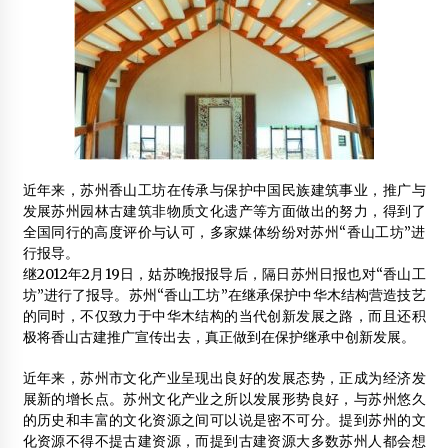
2013年2月4日
全国木屋木结构诚信联盟第一次扩大会议落幕
2012年7月11日
百年米轨—木质结构火车
2015年6月15日
近年来，苏州香山工坊在传承与保护中国民族建筑事业，推广与
二次装修市场能否成木门救市“良药”
发展苏州园林古建筑非物质文化遗产等方面做出的努力，得到了
2012年3月28日
全国同行的高度评价与认可，多家媒体纷纷对苏州“香山工坊”进
行报导。
全国防腐及改性木材质量提升座谈会在京召开
继2012年2月19日，姑苏晚报报导后，隔日苏州日报也对“香山工
2019年11月18日
坊”进行了报导。苏州“香山工坊”在继承保护中华木结构营造技艺
的同时，不仅致力于中华木结构的当代创新发展之路，而且还积
极将香山古建推广宣传出去，真正做到在保护继承中创新发展。
木结构建筑专业师生在世界木材日暨首届国际木文化节中获
奖
近年来，苏州市文化产业呈现出良好的发展态势，正成为经济发
2014年3月27日
展新的增长点。苏州文化产业之所以发展形势良好，与苏州悠久
的历史和丰富的文化资源之间可以说是密不可分。提到苏州的文
建筑木结构的支承
化资源不得不提古建资源，而提到古建资源大多数苏州人都会想