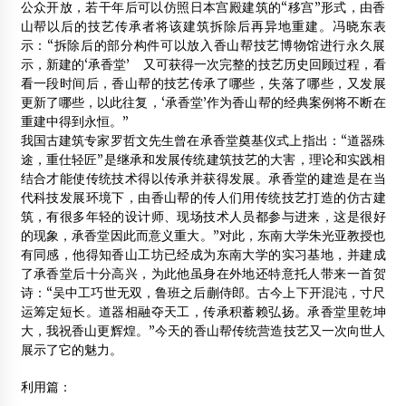
公众开放，若干年后可以仿照日本宫殿建筑的“移宫”形式，由香
山帮以后的技艺传承者将该建筑拆除后再异地重建。冯晓东表
示：“拆除后的部分构件可以放入香山帮技艺博物馆进行永久展
示，新建的‘承香堂’ 又可获得一次完整的技艺历史回顾过程，看
看一段时间后，香山帮的技艺传承了哪些，失落了哪些，又发展
更新了哪些，以此往复，‘承香堂’作为香山帮的经典案例将不断在
重建中得到永恒。”
我国古建筑专家罗哲文先生曾在承香堂奠基仪式上指出：“道器殊
途，重仕轻匠”是继承和发展传统建筑技艺的大害，理论和实践相
结合才能使传统技术得以传承并获得发展。承香堂的建造是在当
代科技发展环境下，由香山帮的传人们用传统技艺打造的仿古建
筑，有很多年轻的设计师、现场技术人员都参与进来，这是很好
的现象，承香堂因此而意义重大。”对此，东南大学朱光亚教授也
有同感，他得知香山工坊已经成为东南大学的实习基地，并建成
了承香堂后十分高兴，为此他虽身在外地还特意托人带来一首贺
诗：“吴中工巧世无双，鲁班之后蒯侍郎。古今上下开混沌，寸尺
运筹定短长。道器相融夺天工，传承积蓄赖弘扬。承香堂里乾坤
大，我祝香山更辉煌。”今天的香山帮传统营造技艺又一次向世人
展示了它的魅力。
利用篇：