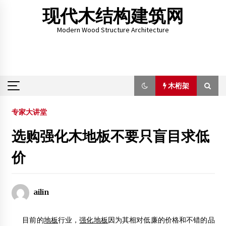
Skip
现代木结构建筑网
to
content
Modern Wood Structure Architecture
木桁架
木桁架
专家大讲堂
选购强化木地板不要只盲目求低
第二届高校木结构设计邀请赛在南工大落幕
价
2018年3月11日
木业公司忽视消防安全“吃”罚单
ailin
2012年3月28日
目前的
地板
行业，
强化地板
因为其相对低廉的价格和不错的品
蓟县古刹独乐寺 现存最古老的木结构楼阁式建筑