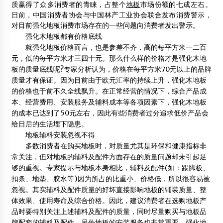
质赢得了众多消费者的青睐，占整个
地板
市场份额的七成左右。
2014年9月28日
日前，中国消费者协会与中国林产工业协会联合发布消费警示，
对目前强化地板消费市场存在的一些问题向消费者发出警示。
梁思成与他的时代6
强化木地板
都有价格底线
2015年5月11日
就强化地板价格而言，也是参差不齐，高的每平方米一二百
元，低的每平方米才三四十元。那么什么样的价格才是
强化木地
板
的质量底线呢?专家分析认为，价格在每平方米70元以上的品牌
木结构建筑必须结合环境
质量才有保证。因为目前由于欧元汇率的持续上升，强化木地板
2012年7月24日
的价格也于前不久全线飘升。在正常经营的情况下，综合产品成
本、经营费用、安装服务及辅料成本等各项因素下，强化木地板
建筑实操免费讲座：装配式建筑钢混、木结构形式
的成本已达到了50元左右，因此有些消费者过分追求低价产品会
2018年3月30日
给日后的生活埋下隐患。
去乡下建一栋奢宅
地板辅料安装忽视不得
2015年7月13日
多数消费者在购买地板时，对质量尤其是环保和健康指标非
常关注，但对地板的辅料及配件方面存在的质量问题却未引起足
够的重视。专家提示与地板本身相比，辅料及配件(如：踢脚板、
扣条、
地垫
、胶水等)因为所占的比重小、价格低，所以很容易被
河北与加拿大新布伦瑞克省签署木结构建筑技术合作框架协
议
忽视。其实辅料及配件质量的好坏直接影响地板的铺装质量、整
2012年9月25日
体效果、使用寿命及综合价格。因此，建议消费者在选购地板产
品时要特别关注上述辅料及配件的质量，同时尽量购买与地板品
企业认证申请
牌配套的辅料及配件。另外地板的安装服务也非常重要。强化地