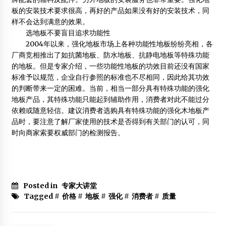
2013年2月4日
板的安装技术要求很高，再好的产品如果没有好的安装技术，同
样不会达到满意的效果。
南京林业大学木结构方向本科人才培养与课程设置研讨会
选地板不要盲目追求功能性
2013年11月5日
2004年以来，强化地板市场上各种功能性地板纷纷亮相，各
厂商竞相推出了如
抗菌地板
、
防水地板
、抗静电地板等特殊功能
OSB板权威讲解
的地板。但是专家介绍，一些功能性地板的功效目前还没有国家
2012年7月23日
标准予以规范，企业自行参照的标准也不尽相同，因此给其功效
的判断带来一定的困难。当前，相当一部分具有特殊功能的强化
【论文】从中西木结构建筑发展看中国木结构建筑的前景
地板产品，其特殊功能只能起到辅助作用，消费者对此不能过分
2012年11月9日
依赖或随意轻信。建议消费者选购具有特殊功能的强化木地板产
品时，要注意了解厂家使用的技术是否得到有关部门的认可，同
时向商家索要权威部门的检测报告。
Posted in
专家大讲堂
Tagged #
价格
#
地板
#
强化
#
消费者
#
质量