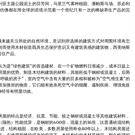
利亚主题公园泥土的芬芳间，马里兰气雾种植园、潘帕斯马场、苏必利
仿佛都在用全球的语境示范着一个世纪只有一次的稀缺养生产品的完
越来越关注所处的自然环境，意识到所选择的建筑方式对周围环境有怎
转而使用木材创造既具生态保护意识又有建筑美感的建筑物，西美纳斯
居住产品。
认为是“绿色建筑”的首选建材。在一个矿物燃料日渐减少，成本日益上
明显的优势。制造木结构建筑的材料，其能耗低于钢材或混凝土，后两
呼吸的房子”，室内空气中含有大量的芬多精和被称为“空气维生素”的
倍加推崇的物质，它们能有效杀死空气中的细菌、遏制疾病、增强免疫
神经等有明显功效。
房屋的特点是经济、抗震、节能。较之钢材或混凝土等其他建筑材料，
隔热）性能优异，是钢材的400倍，混凝土的16倍，比普通砖混结构
先进，结构稳固，在欧美，多数房屋使用寿命80年以上。木结构房屋还