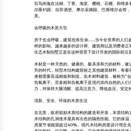
百鸟闲逸在法桐、丁香、海棠、樱桃、石榴、和维多
尔垂钓园、拉菲酒堡、摩尔采摘园、巴斯维尔会馆，
美。
会呼吸的木质大宅
房子也会呼吸，建筑也有生命……当今全世界的人们
样的影响。越来越多的设计师、建筑商以及消费者正
生态木制别墅正是在这种背景下设计开发的国际前沿
木材是一种天然的、健康的、极具亲和力的材料，被
升的时代，轻型木结构建筑较之其他建筑材料，有着
者都需要高温精炼和制造。实木材料建筑，被称为“会
负氧离子。芬多精和负氧离子是现代崇尚自然的人们
力，对保持大脑清醒、提高注意力、降低血压、安定
清新、安全、环保的木质生活
在北美，政府鼓励木质结构的建造和开发，木质结构
木结构的孔洞使木屋具有出色的隔热性能。它的保温（
房屋节省能源超过40%。现代木结构房屋设计理念