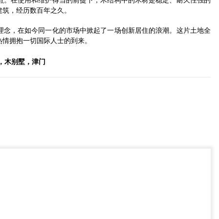
点。在使用和维护得当的前提下，木结构中的木材是稳定、耐久性强的
建筑，经历数百年之久。
理念，在如今同一化的市场中掀起了一场创新居住的浪潮。这片土地全
热情拥抱一切国际人士的到来。
，木别墅，津门