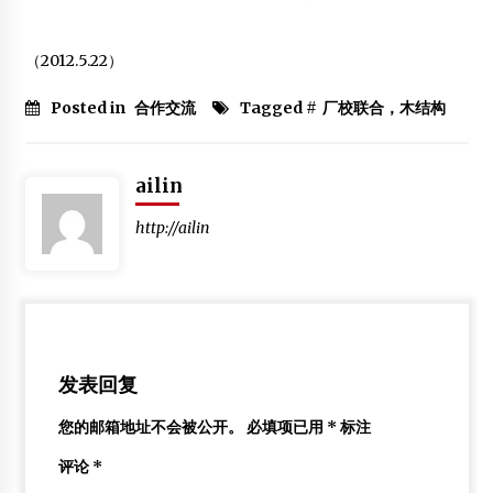
全国林科十佳毕业生王智恒被哥伦比亚大学录取
2014年4月24日
（2012.5.22）
【学术讲座】日本的树木年代年轮学研究
Posted in
合作交流
Tagged #
厂校联合，木结构
2012年5月26日
ailin
http://ailin
发表回复
您的邮箱地址不会被公开。
必填项已用
*
标注
评论
*