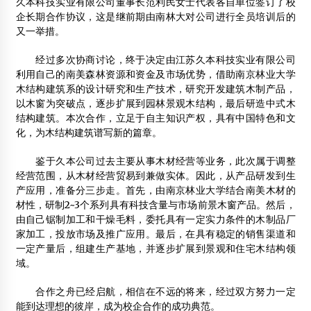
久本科技实业有限公司董事长范利民女士代表各自单位签订了校
企长期合作协议，这是继前期由南林大对公司进行全员培训后的
木结构防火涂料的应用
又一举措。
2012年11月28日
经过多次协商讨论，终于决定由江苏久本科技实业有限公司
2012海南国际木结构论坛暨企业家年会
利用自己的南美森林资源和资金及市场优势，借助南京林业大学
2012年11月6日
木结构建筑系的设计研究和生产技术，研究开发建筑木制产品，
以木窗为突破点，逐步扩展到园林景观木结构，最后研造中式木
芦山震后重建：传统建筑木架房焕发新活力
结构建筑。本次合作，立足于自主知识产权，具有中国特色和文
2014年3月3日
化，为木结构建筑谱写新的篇章。
我们需要怎样的抗震建筑 传统木结构更抗震?
鉴于久本公司过去主要从事木材经营等业务，此次属于调整
2013年4月29日
经营范围，从木材经营贸易到兼做实体。因此，从产品研发到生
产应用，准备分三步走。首先，由南京林业大学结合南美木材的
625年前大理拱辰楼付之一炬 木结构只剩框架
材性，研制2~3个系列具有科技含量与市场前景木窗产品。然后，
2015年1月4日
由自己锯制加工和干燥毛料，委托具有一定实力条件的木制品厂
家加工，投放市场及推广应用。最后，在具有稳定的销售渠道和
加拿大木业将亮相2017上海绿色建博会
一定产量后，组建生产基地，并逐步扩展到景观和住宅木结构领
2017年7月1日
域。
思越木结构公司
合作之舟已经启航，相信在不远的将来，经过双方努力一定
2014年3月18日
能到达理想的彼岸，成为校企合作的成功典范。