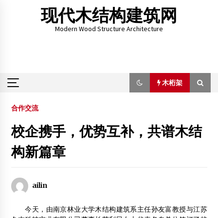
Skip
现代木结构建筑网
to
content
Modern Wood Structure Architecture
木桁架
木桁架
合作交流
校企携手，优势互补，共谱木结
【新产品】新型PVC地板面市 定位高端绿色环保
构新篇章
2012年4月17日
黄花梨木的价值和优势
2012年7月23日
ailin
《室内设计与装修》
今天，由南京林业大学木结构建筑系主任孙友富教授与江苏
2012年2月12日