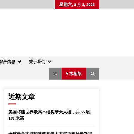
星期六, 8 月 8, 2026
综合信息
关于我们
木桁架
近期文章
“她是世界木结构文化遗产的骄傲”
美国将建世界最高木结构摩天大楼，共 55 层、
2013年12月10日
183 米高
贵州黎平县一侗寨发生火灾 28栋房屋被毁
全球最高木结构建筑和最大木屋顶机场最新揭