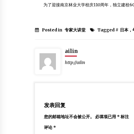
多少岁？
为了迎接南京林业大学校庆110周年，独立建校6
2013年5月11日
靖江国林：成功举办“2019第十一届木结构
业发展高峰论坛”
Posted in
专家大讲堂
Tagged #
日本，
2019年10月23日
嘉峪关关城木结构保护维修等工作正式开工
ailin
2012年5月27日
http://ailin
发表回复
您的邮箱地址不会被公开。
必填项已用
*
标注
评论
*