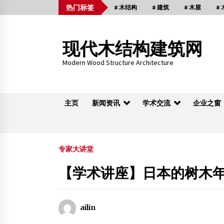
Skip
热门标签
# 木结构
# 建筑
# 木屋
#
to
content
现代木结构建筑网
Modern Wood Structure Architecture
主页
新闻资讯
学术交流
企业之窗
木桁架
专家大讲堂
【学术讲座】日本的树木
重庆黔江失火 亚洲第一风雨廊桥被烧毁
2013年11月29日
ailin
这是重庆最古老建筑 全木结构没用铁钉 猜它