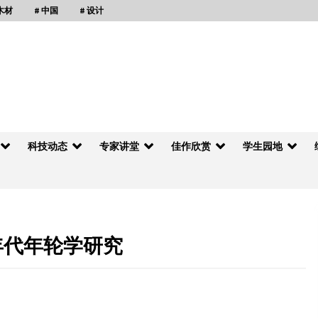
 木材
# 中国
# 设计
科技动态
专家讲堂
佳作欣赏
学生园地
年代年轮学研究
内蒙古自治区装配式现代木结构建筑产业化发
展座谈会召开
2017年1月22日
德胜（苏州）洋楼有限公司