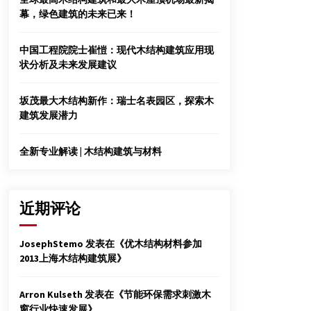
157人受灾
幕，绿色建筑的未来已来！
2014年7月9日
首家大陆控股木屋企业在香港上市
中国工程院院士崔愷：现代木结构建筑应用现
2012年7月28日
状分析及未来发展建议
坂茂最大木结构新作：瑞士名表园区，探索木
我国古代木结构建筑避雷的方式以及六大要点
建筑发展潜力
2015年7月6日
全新专业解读 | 木结构建筑与材料
近期评论
JosephStemo
发表在《
优木结构材料参加
2013上海木结构建筑展
》
Arron Kulseth
发表在《
节能环保需求刺激木
窗行业快速发展
》