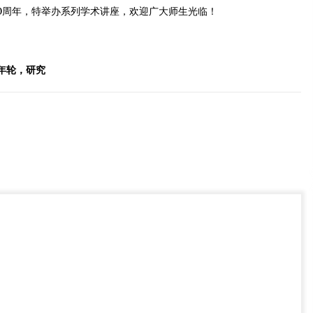
2012年2月22日
0周年，特举办系列学术讲座，欢迎广大师生光临！
产
【专业】胶合板选购应哪些注意事项？
2012年5月25日
年轮，研究
绵竹九龙寺“亚洲第一高木塔”被烧毁
2017年12月11日