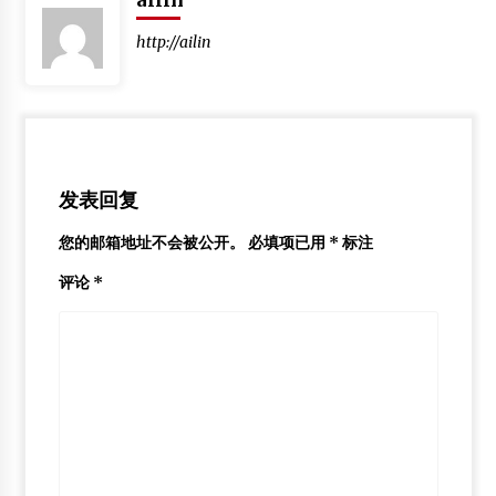
ailin
2025年2月15日
http://ailin
2016全国木结构产业发展高峰论坛在浙江宁海举行
2016年10月28日
轻型木结构多功能之解析
发表回复
2012年7月24日
您的邮箱地址不会被公开。
必填项已用
*
标注
中国木塑产业的现实问题及对策
2013年3月1日
评论
*