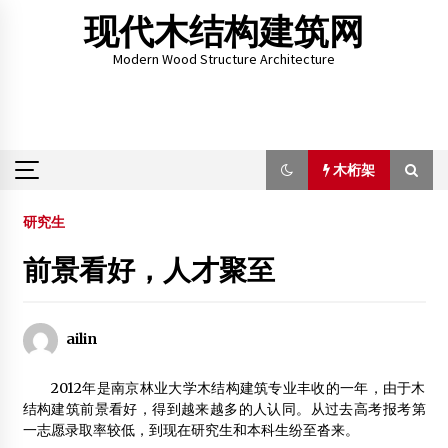
Skip
现代木结构建筑网
to
content
Modern Wood Structure Architecture
木桁架
木桁架
研究生
前景看好，人才聚至
“未来之家2013”——体验森林式呼吸
2013年4月17日
ailin
木结构专业方向20名大学生奔赴企业参加社会实践
2012年7月3日
2012年是南京林业大学木结构建筑专业丰收的一年，由于木
结构建筑前景看好，得到越来越多的人认同。从过去高考报考第
2016中国优秀文化旅游木结构工程评选获奖名单公布
一志愿录取率较低，到现在研究生和本科生纷至沓来。
2017年5月5日