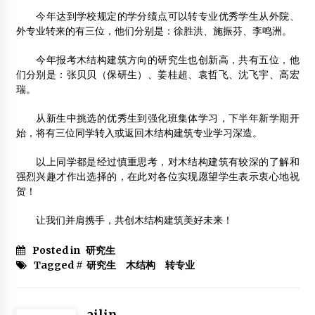
今年达到学校规定的学分绩点可以转专业优秀学生从外院、
外专业转来的有三位，他们分别是：徐胜洪、施振芬、李鸣洲。
南京北美木屋制造有限公司
2012年6月26日
今年报考木结构建筑方向的研究生也创新高，共有五位，他
们分别是：张贝贝（保研生）、姜桂超、袁哲飞、沈飞宇、高宏
第四届木结构建筑工程专业91班毕业纪念册
瑞。
2012年2月23日
从新生中挑选的优秀生到强化班集体学习，下半年新学期开
始，将有三位同学转入或返回木结构建筑专业学习深造。
“神州北极杯”第二届中国木结构设计大赛拉开帷幕
2013年12月13日
以上同学都是经过慎重思考，对木结构建筑有较深的了解和
强烈兴趣才作出选择的，在此对各位实现愿望学生表示衷心地祝
“艾林牌”新型多功能木质窗
贺！
2012年5月31日
让我们并肩携手，共创木结构建筑美好未来！
Posted in
研究生
保护传统建筑,留存城市历史记忆
Tagged #
研究生 木结构 转专业
2012年12月7日
中国工程院院士崔愷：现代木结构建筑应用现状分析及未来
发展建议