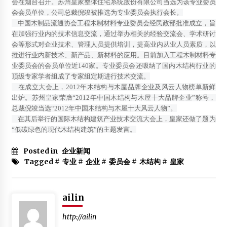
会在烟台召开。苏州皇家整体住宅系统股份有限公司当选为该专业委员
中外当代艺术大师参观香山里“中国艺库”
会会员单位，公司总裁倪竣被推选为专业委员会执行会长。
2012年12月5日
中国木制品流通协会工程木制材料专业委员会经民政部批准成立，旨
在加强行业内的技术信息交流，通过举办相关的经验交流会、学术研讨
厂家直销 沥青瓦 金属瓦 落水系统
会等形式对企业技术、管理人员提供培训，提高业内从业人员素质，以
2013年10月9日
推进行业内新技术、新产品、新材料的应用。目前加入工程木制材料专
业委员会的会员单位近140家。专业委员会还吸纳了国内木结构行业的
住建部“振兴木结构中长期发展规划纲要”研讨会在苏州召开
顶级专家学者组成了专家组定期进行技术交流。
2015年12月19日
在成立大会上，2012年木结构与木屋品牌企业及风云人物榜单新鲜
出炉。苏州皇家荣膺“2012年中国木结构与木屋十大品牌企业”称号，
关于召开“2013国际木结构建筑技术交流大会”通知
总裁倪竣当选“2012年中国木结构与木屋十大风云人物”。
2013年5月18日
在其后举行的国际木结构建筑产业技术交流大会上，皇家还做了题为
“低碳绿色的现代木结构建筑”的主题发言。
北京森豪木房屋有限责任公司招聘
Posted in
2012年4月17日
企业新闻
Tagged #
专业
#
企业
#
委员会
#
木结构
#
皇家
【专业】加拿大木材品种四大金刚:冷杉/红柏/花旗松/铁杉
2012年4月22日
ailin
何为防腐木？
2013年11月19日
http://ailin