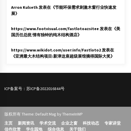
Arron Kulseth
发表在《
节能环保需求刺激木窗行业快速发
展
》
https://www.footvisual.com/fastlotoazsitee
发表在《
美
国历任总统 情有独钟的纯木结构酒店
》
https://www.wikidot.com/user:info/Fastloto2
发表在
《
亚洲最大木结构项目:新津这座超级展馆摘得国际大奖
》
ICP备案号：
苏ICP备2022016844号
版权所有 Theme: Default Mag by
ThemeInWP
主页
新闻资讯
学术交流
企业之窗
科技动态
专家讲堂
佳作欣赏
学生园地
综合信息
关于我们