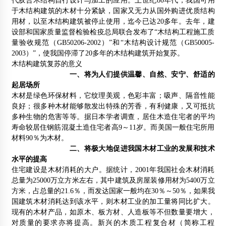
代胶合木结构自行设计与加工的应用。上世纪80年代，我国可用
于木结构建筑的木材十分紧缺，国家又无力从国外购进优质结构
全球木材争夺激烈 亚洲掀起林业投资热潮
用材，以至木结构建筑被停止使用，迄今已达20多年。去年，建
2012年4月8日
设部和国家质量监督检验检疫总局联合发布了“木结构工程施工质
量验收规范（GB50206-2002）”和“木结构设计规范（GB50005-
【论文】从中西木结构建筑发展看中国木结构建筑的前景
2003）”，使我国停滞了20多年的木结构建筑开始复苏。
2012年11月9日
木结构建筑复苏的意义
一、将为人们提供温馨、自然、安宁、舒适的
【成果】非结构桉木/杨木单板层积材产业化技术通过鉴定
起居场所
2012年3月28日
木材是绿色环保材料，它纹理美观，色彩丰富；吸声、隔音性能
良好；很多种木材能够散发出特殊的芳香，有利健康，又可抵抗
东南大学：中国传统木榫卯结构的当代演绎
多种生物的危害等等。据日本学者调查，居住木造住宅者的平均
2015年9月27日
寿命较居住钢筋混凝土造住宅者高9～11岁。而美国一般住宅所用
材料90％为木材。
二、将极大地促进我国木材工业的发展和技术
【韩国】首尔景福宫 樱花烂漫醉心扉
水平的提高
2015年4月16日
住宅建设是木材消耗的大户。据统计，2001年我国社会木材消耗
总量为25000万立方米左右，其中建筑及房屋装修用材为5400万立
方米，占总量的21.6％，而发达国家一般均在30％～50％，如果我
地板行业电子商务“花瓶式”发展路
国建筑木材消耗达到该水平，则木材工业的加工量将同比扩大。
2012年2月16日
现有的木材产品，如原木、板方材、人造板等不但数量要增大，
对质量的要求亦将提高。新兴的木质工程复合材（简称工程