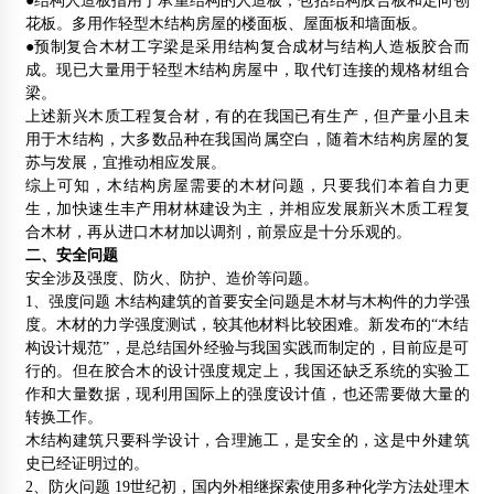
●结构人造板指用于承重结构的人造板，包括结构胶合板和定向刨
花板。多用作轻型木结构房屋的楼面板、屋面板和墙面板。
●预制复合木材工字梁是采用结构复合成材与结构人造板胶合而
成。现已大量用于轻型木结构房屋中，取代钉连接的规格材组合
梁。
上述新兴木质工程复合材，有的在我国已有生产，但产量小且未
用于木结构，大多数品种在我国尚属空白，随着木结构房屋的复
苏与发展，宜推动相应发展。
综上可知，木结构房屋需要的木材问题，只要我们本着自力更
生，加快速生丰产用材林建设为主，并相应发展新兴木质工程复
合木材，再从进口木材加以调剂，前景应是十分乐观的。
二、安全问题
安全涉及强度、防火、防护、造价等问题。
1、强度问题 木结构建筑的首要安全问题是木材与木构件的力学强
度。木材的力学强度测试，较其他材料比较困难。新发布的“木结
构设计规范”，是总结国外经验与我国实践而制定的，目前应是可
行的。但在胶合木的设计强度规定上，我国还缺乏系统的实验工
作和大量数据，现利用国际上的强度设计值，也还需要做大量的
转换工作。
木结构建筑只要科学设计，合理施工，是安全的，这是中外建筑
史已经证明过的。
2、防火问题 19世纪初，国内外相继探索使用多种化学方法处理木