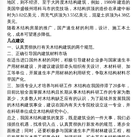
地区，则不经济。至于大跨度木结构建筑，例如，1980年建造的
美国华盛顿州塔科马市的竞技场，木结构拱顶的造价在承建中标
时为3.02亿美元，而充气拱顶为3.55亿美元，混凝土拱顶为4.38亿
美元。
随着木结构房屋的推广，国产速生材的利用，设计、施工本土
化，成本可望逐步降低。
几点建议
一、认真贯彻执行有关木结构建筑的两个规范。
二、正确引导国内建筑材料市场
在适当进口国外木材的同时，积极引导建材企业参与国家速生丰
产用材林建设，并建议建设部牵头组织有关设计、木材科研、加
工等单位，开展速生丰产用材林的利用研究，争取木结构材料尽
早国产化。
三、加强专业人才培养与科研工作 木结构在我国停滞了20多年，
目前比较全面掌握木结构且长期从事木结构科研工作的专家为数
甚少，大多数人对木结构缺乏应有的认识，为了延续并发展我国
的木结构建筑事业，建议在国内有关大专院校设立这一专业，并
在科研单位成立木结构研究中心。
总之，我国木结构建筑的复苏，既是建筑业的一件大事，我们必
须抓住机遇，找准切入点，认真贯彻执行新发布的规范，逐步全
面推进；同时，还要积极参与国家速生丰产用材林建设工程，相