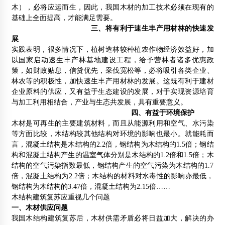
木结构工程施工通病及治理
木），必将应运而生，因此，我国木材的加工技术必须在现有的
2014年8月24日
基础上全面提高，才能满足需要。
三、将有利于速生丰产用材林的快速发
红雪松扣板 免漆桑拿板
展
2015年3月10日
实践表明，很多情况下，植树造林较种植农作物经济效益好，加
以国家启动速生丰产林基地建设工程，给予营林者诸多优惠政
木结构专业方向20名大学生奔赴企业参加社会实践
策，如财政贴息，信贷优先，采伐宽松等，必将吸引各类企业、
2012年7月3日
林农等的积极性，加快速生丰产用材林的发展。这既有利于建材
企业原料的供应，又有益于生态建设的发展，对于实现资源培育
与加工利用相结合，产业与生态共发展，具有重要意义。
四、有益于环境保护
木材是可再生的主要建筑材料，而且从能源利用和空气、水污染
等方面比较，木结构较其他结构对环境的影响也最小。就能耗而
言，混凝土结构是木结构的2.2倍，钢结构为木结构的1.5倍；钢结
构和混凝土结构产生的温室气体分别是木结构的1.2倍和1.5倍；木
结构的空气污染指数最低，钢结构产生的空气污染为木结构的1.7
倍，混凝土结构为2.2倍；木结构的材料对水毒性的影响亦最低，
钢结构为木结构的3.47倍，混凝土结构为2.15倍……
木结构建筑复苏应重视几个问题
一、木材供应问题
我国木结构建筑复苏后，木材供需矛盾必将日益加大，解决的办