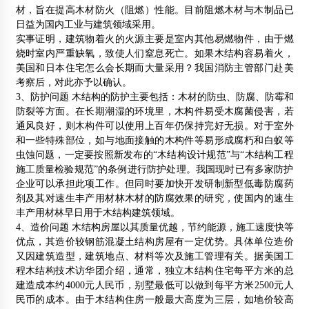
材，旨在提高木材防火（阻燃）性能。目前阻燃木材与木制品已
日益为国内工业与建筑领域采用。
实事证明，建筑物着火的火源主要是室内其他易燃物件，由于燃
烧时室内严重缺氧，致使人们窒息死亡。如果木结构容易着火，
美国和日本住宅怎么会长期而大量采用？我国消防主管部门赴美
考察后，对此亦予以确认。
3、防护问题 木结构的防护主要包括：木材的防虫、防腐、防霉和
防裂等方面。在长期潮湿的环境里，木构件易受木腐菌侵害，若
通风良好，则木构件可以使用上百年仍保持完好无损。对于室外
和一些特殊部位，如与地面接触的木构件等易形成腐朽和白蚁等
虫蚀问题，一定要按照新发布的“木结构设计规范”与“木结构工程
施工质量检验规范”的条例进行防护处理。我国现时已有多家防护
企业可以承担此项工作。但同时要加快开发研制新型低毒防腐药
剂及其对速生丰产用材林木材的防腐效果的研究，使国内的速生
丰产用材林早日用于木结构建筑领域。
4、造价问题 木结构房屋以其质量优越，节约能源，施工速度快等
优点，其造价较钢筋混凝土结构房屋有一定优势。具体单位造价
又因建筑造型，建筑地点、材料等次及施工管理有关。据美国工
程木结构技术访华团介绍，通常，独立木结构住宅每平方米的总
建造成本约4000元人民币，别墅最低可以做到每平方米2500元人
民币的成本。由于木结构住房一般最大高度为三层，如地价较高