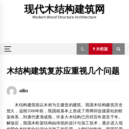
Skip
现代木结构建筑网
to
content
Modern Wood Structure Architecture
木桁架
木桁架
木结构建筑复苏应重视几个问题
2013年第五届中国成都木屋别墅展览会
2013年7月2日
ailin
中国建筑工业化第一展4月25日盛大开幕
木结构建筑指以木材为主建造的建筑。我国木结构建筑历史
2012年4月14日
悠久，远朔3500年前，我国就基本上形成了用榫卯连接梁柱的框
架体系，到唐代逐渐成熟，许多大木结构已历经百年甚至千年。
前景看好，人才聚至
解放后，我国木桁架结构由传统的设计与加工技术，逐步进入现
2012年6月8日