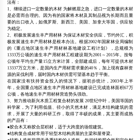
法有：
1、继续进口一定数量的木材 为解燃眉之急，进口一定数量的木材
是必需而合理的。因为有的国家将木材及其制品视为长期而且重
要的出口收入，如俄罗斯、新西兰、美国、加拿大等国，供应较
为稳定。
2、积极发展速生丰产用材林 为保证木材安全供应，节约外汇，积
极发展速生丰产用材林是根本办法。根据2002年国家林业局编制
的《重点地区速生丰产用材林基地建设工程计划》，总规模为
1333万公顷的速生丰产用材林工程建设期为2001～2015年。按每
公顷年平均生产量15立方米计算，全部建成后，每年可提供木材
13337万立方米，是国内生产用材需求量的40％，加上现有森林资
源的采伐利用，届时国内木材供需可望基本趋于平衡。
在国家没有扶持资金投入的情况下，据初步统计，2003年上半
年，全国重点地区速生丰产用材林基地建设已完成造林面积67万
公顷，各地速生丰产用材林营造势头强劲。
3、努力推动新兴木质工程复合材的发展 20世纪中叶，美国等国的
科学家，为了利用低值、径小的天然木材，满足木结构建筑的需
求，开展了大量的科研工作，取得了丰硕的成果，其主要而成熟
的产品有：
●胶合木又称胶合层积材，适于大跨度的场馆建筑。
●结构复合成材常用于轻型木结构房屋的主梁和屋脊梁。