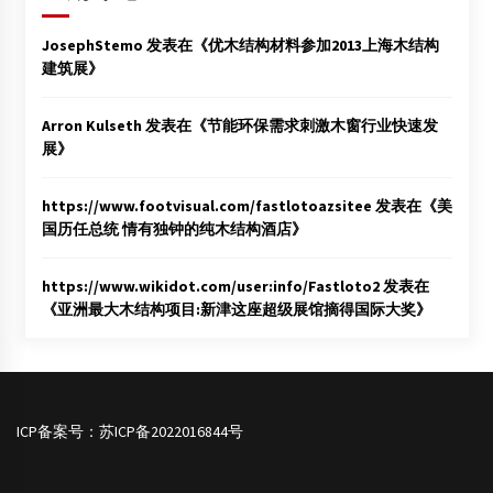
JosephStemo
发表在《
优木结构材料参加2013上海木结构
建筑展
》
Arron Kulseth
发表在《
节能环保需求刺激木窗行业快速发
展
》
https://www.footvisual.com/fastlotoazsitee
发表在《
美
国历任总统 情有独钟的纯木结构酒店
》
https://www.wikidot.com/user:info/Fastloto2
发表在
《
亚洲最大木结构项目:新津这座超级展馆摘得国际大奖
》
ICP备案号：
苏ICP备2022016844号