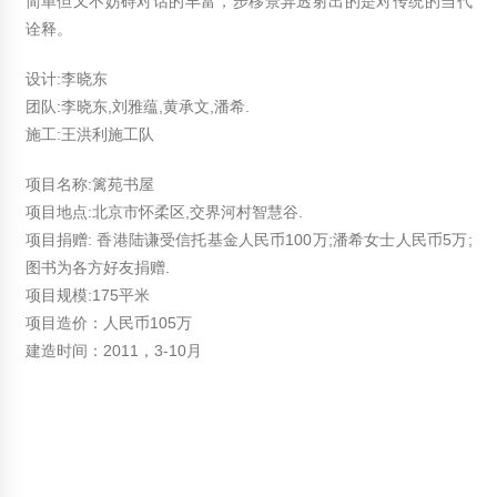
简单但又不妨碍对话的丰富，步移景异透射出的是对传统的当代
诠释。
设计:李晓东
团队:李晓东,刘雅蕴,黄承文,潘希.
施工:王洪利施工队
项目名称:篱苑书屋
项目地点:北京市怀柔区,交界河村智慧谷.
项目捐赠: 香港陆谦受信托基金人民币100万;潘希女士人民币5万;
图书为各方好友捐赠.
项目规模:175平米
项目造价：人民币105万
建造时间：2011，3-10月