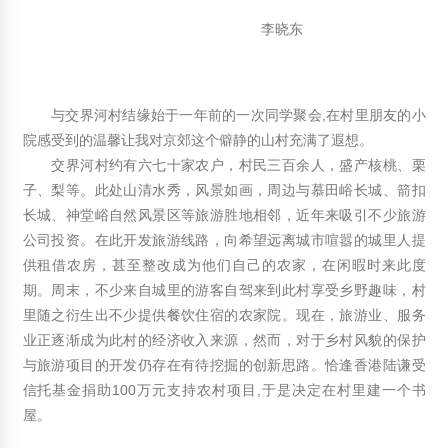
2012年3月27日
李晓东
联众木业:参展中俄蒙科技展获好评
2012年7月11日
与交界河村结缘始于一年前的一次同学聚会,在村里朋友的小
《日本木材利用手册》在京发布
2013年3月29日
院感受到的温馨让我对京郊这个僻静的山村充满了遐想。
交界河村约有六七十家农户，村民三百余人，盛产核桃、栗
一带一路架金桥 五洲汇聚大舞台
子、梨等。此处山清水秀，风景如画，周边与慕田峪长城、箭扣
2015年6月8日
长城、神堂峪自然风景区等旅游胜地相邻，近年来吸引不少旅游
公司投资。在此开发旅游线路，向希望远离城市喧嚣的城里人提
国内首个竹木结构半露天襄阳“草庐剧场”9月底试演
2013年4月24日
供租借农房，甚至整改成为他们自己的农家，在闲暇时来此度
期。周末，不少来自城里的游客自驾来到此村享受乡野趣味，村
加拿大木材品种四大金刚之红柏
里随之衍生出不少提供餐饮住宿的农家院。现在，旅游业、服务
2012年7月24日
业正逐渐成为此村的经济收入来源，然而，对于乡村风貌的保护
与旅游项目的开发仍存在有待挖掘的创新思路。恰逢香港陆谦受
增强木结构建筑的安全性因素
2013年9月5日
信托基金捐助100万元支持农村项目,于是决定在村里建一个书
屋。
我国北方适合建造木屋吗？