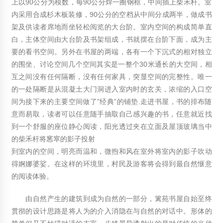
上以90公分为模数，每90公分焊一圈钢框，中间插上柴禾杆。室
内采用合成杉木板装修，90公分的空档从中间分成两半，做成书
架及供读者席地而坐轻松阅览的大台阶。室内空间的构成简单直
白，主体空间由大台阶及书架组成，书就摆在台阶下面，成为主
要的看书空间。另外在书屋的两端，各有一个下沉式的相对独立
的围坐、讨论空间几个空间其实是一整个30米通长的大空间，相
互之间没有任何隔断，没有任何家具，突显空间的完整性。唯一
的一处隔断是从混凝土大门洞进入室内时的玄关，浓缩的入口空
间为接下来的主要空间做了”经典”的铺垫.走进书屋，书的排布随
意而易取，读者可以任意随手抽取自己感兴趣的书，任意就近找
到一个舒服的座位静心阅读，阳光透过夹在立面及屋顶玻璃当中
的柴禾杆将窸窣的影子投射
到室内的空间，明亮而温和，微煦和风在室外将室内的影子吹动
得婀娜婆娑。在这样的环境里，村民及游客将会得到最自然惬意
的阅读体验。
由自然产生的建筑到成为自然的一部分，篱苑书屋自始至终
贯彻的设计思路是将人为的介入消隐在与自然的对话中。形体的