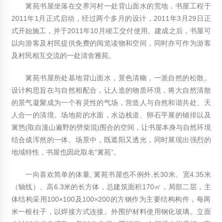
2012年7月12日
篱苑书屋坐落在交界河村一处背山面水的荒地，书屋工程于
2011年1月正式启动，经过两个多月的设计，2011年3月29日正
2012年材料科学与纳米技术国际会议(ICMSN2012)
式开始施工，并于2011年10月竣工交付使用。建成之后，书屋可
2012年2月16日
以向游客及村民提供免费的阅览读物和空间，同时亦可作为游客
上海博远木业：专业设计建造木结构木屋、木别墅
及村民相互交流的一处清舍雅苑。
2012年10月25日
篱苑书屋所处基地背山面水，景色清幽，一派自然的松散。
设计构思旨在与自然相配合，让人造的物质环境，将大自然清散
的景气凝聚成为一个有灵性的气场，营造人与自然和谐共处、天
人合一的清境。场地前的水面，水边栈道、卵石平展的铺排以及
篱笆(取自漫山遍野的劈柴混)围合的空间，让书屋本身与自然环境
结合成浑然的一体。场景中，既遮阳又透光，同时展现出强烈的
地域特性，书屋也因此取名“篱苑”。
一向喜欢简单的体量, 篱苑书屋也不例外,长30米、宽4.35米
（轴线）、高6.3米的长方体，总建筑面积170㎡，局部二层，主
体结构采用100×100及100×200的方钢作为主要结构构件，每两
米一根柱子，以焊接方式连接。外围护材料使用钢化玻璃。立面