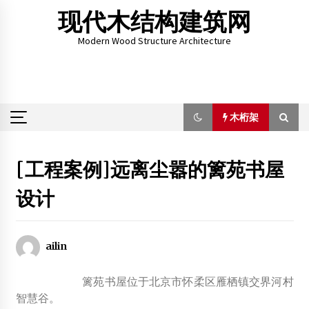
Skip
现代木结构建筑网
to
content
Modern Wood Structure Architecture
木桁架
木桁架
[工程案例]远离尘嚣的篱苑书屋
设计
《木结构建筑墙面用木挂板》行标启动会召开
2012年11月6日
时隔5年，上海世博会的场馆在米兰翻了哪些新花样？
ailin
2015年5月13日
篱苑书屋位于北京市怀柔区雁栖镇交界河村
智慧谷。
【论文】中国木结构建筑分布及其震害