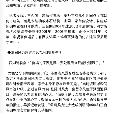
年6月10日上午，杭州突遭短时雷雨大风，西湖景区三台山顶的三
2012海南国际木结构论坛暨企业家年会在海口举行
台阁坍塌，8名游客一度被困。
2012年12月15日
记者发现，三台阁、河坊街牌坊、集贤亭有几个共同点：都是
联众木业:参展中俄蒙科技展获好评
仿古建筑，都是木结构或木石结构，由同一家单位设计，从建成
2012年7月11日
到倒塌都在11年以内。三台阁2004年建成，2年后倒塌；河坊街
牌坊和集贤亭分别于2001年、2003年建成，距今不过11年、9
冬暖夏凉的木刻楞房屋
年。集贤亭倒塌后，有网友讥讽：难道西湖边的仿古建筑保质期
2012年7月14日
才10年？
思越木结构公司
◆瞬间风力超过台风”刮倒集贤亭？
2014年3月18日
西湖管委会：“倒塌的原因是风，要处理看来只能处理风了。”
2016中国优秀文化旅游木结构工程评选获奖名单公布
对集贤亭倒塌的原因，杭州市西湖风景名胜区管委会表示，初步
2017年5月5日
断定为湖面瞬间风力过大所致。集贤亭所属的湖滨景区管理处基
建科科长邵宁表示，亭子本身不存在质量问题，“当时该区域瞬间
风力达12级，超过台风‘海葵’登陆时风力；集贤亭又位于湖面迎风
木楼梯专业委员会成立大会在上海隆重召开
口，遭受的风力比其他地点大。”而据了解，离集贤亭最近的监测
2012年4月3日
点在湖中央的湖心亭，数据显示当时的最大风力6级。通过检索当
年的报道，早报记者发现，“瞬间风力过大造成倒塌”和6年前三台
木结构建筑
阁倒塌后官方的解释几乎相同。
2012年12月13日