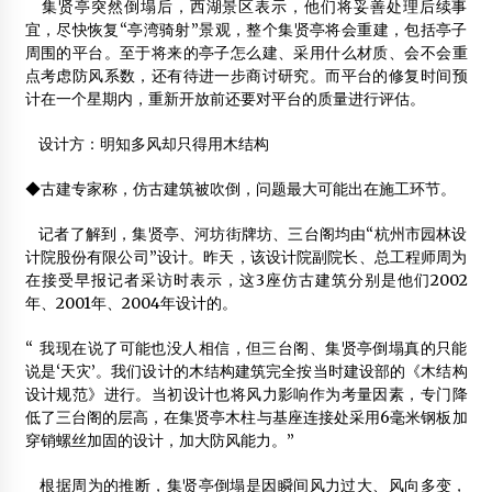
集贤亭突然倒塌后，西湖景区表示，他们将妥善处理后续事
宜，尽快恢复“亭湾骑射”景观，整个集贤亭将会重建，包括亭子
周围的平台。至于将来的亭子怎么建、采用什么材质、会不会重
点考虑防风系数，还有待进一步商讨研究。而平台的修复时间预
计在一个星期内，重新开放前还要对平台的质量进行评估。
设计方：明知多风却只得用木结构
◆古建专家称，仿古建筑被吹倒，问题最大可能出在施工环节。
记者了解到，集贤亭、河坊街牌坊、三台阁均由“杭州市园林设
计院股份有限公司”设计。昨天，该设计院副院长、总工程师周为
在接受早报记者采访时表示，这3座仿古建筑分别是他们2002
年、2001年、2004年设计的。
“ 我现在说了可能也没人相信，但三台阁、集贤亭倒塌真的只能
说是‘天灾’。我们设计的木结构建筑完全按当时建设部的《木结构
设计规范》进行。当初设计也将风力影响作为考量因素，专门降
低了三台阁的层高，在集贤亭木柱与基座连接处采用6毫米钢板加
穿销螺丝加固的设计，加大防风能力。”
根据周为的推断，集贤亭倒塌是因瞬间风力过大、风向多变，