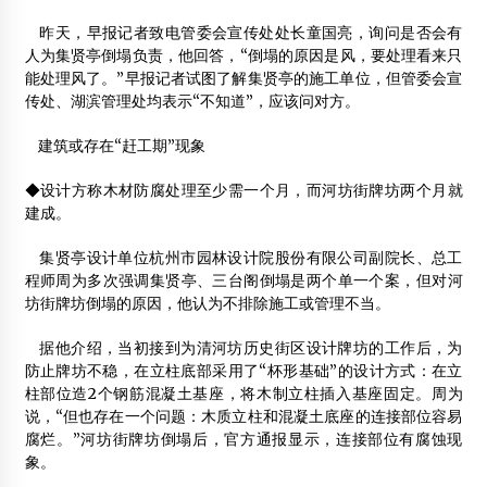
昨天，早报记者致电管委会宣传处处长童国亮，询问是否会有
2012年材料科学与纳米技术国际会议(ICMSN2012)
人为集贤亭倒塌负责，他回答，“倒塌的原因是风，要处理看来只
2012年2月16日
能处理风了。”早报记者试图了解集贤亭的施工单位，但管委会宣
传处、湖滨管理处均表示“不知道”，应该问对方。
重庆明年将试点建筑产业化
2012年6月30日
建筑或存在“赶工期”现象
中国第一条彩色防滑复合材料路面在天河七夕街问世
◆设计方称木材防腐处理至少需一个月，而河坊街牌坊两个月就
2014年4月8日
建成。
集贤亭设计单位杭州市园林设计院股份有限公司副院长、总工
程师周为多次强调集贤亭、三台阁倒塌是两个单一个案，但对河
坊街牌坊倒塌的原因，他认为不排除施工或管理不当。
据他介绍，当初接到为清河坊历史街区设计牌坊的工作后，为
防止牌坊不稳，在立柱底部采用了“杯形基础”的设计方式：在立
柱部位造2个钢筋混凝土基座，将木制立柱插入基座固定。周为
说，“但也存在一个问题：木质立柱和混凝土底座的连接部位容易
腐烂。”河坊街牌坊倒塌后，官方通报显示，连接部位有腐蚀现
象。