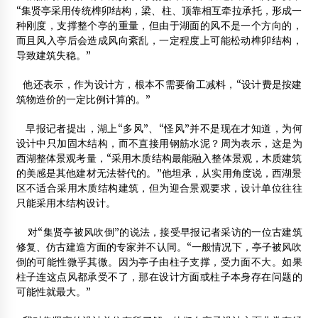
“集贤亭采用传统榫卯结构，梁、柱、顶靠相互牵拉承托，形成一
种刚度，支撑整个亭的重量，但由于湖面的风不是一个方向的，
而且风入亭后会造成风向紊乱，一定程度上可能松动榫卯结构，
导致建筑失稳。”
他还表示，作为设计方，根本不需要偷工减料，“设计费是按建
筑物造价的一定比例计算的。”
早报记者提出，湖上“多风”、“怪风”并不是现在才知道，为何
设计中只加固木结构，而不直接用钢筋水泥？周为表示，这是为
西湖整体景观考量，“采用木质结构最能融入整体景观，木质建筑
的美感是其他建材无法替代的。”他坦承，从实用角度说，西湖景
区不适合采用木质结构建筑，但为迎合景观要求，设计单位往往
只能采用木结构设计。
对“集贤亭被风吹倒”的说法，接受早报记者采访的一位古建筑
修复、仿古建造方面的专家并不认同。“一般情况下，亭子被风吹
倒的可能性微乎其微。因为亭子由柱子支撑，受力面不大。如果
柱子连这点风都承受不了，那在设计方面或柱子本身存在问题的
可能性就最大。”