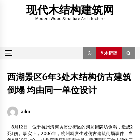
Skip
现代木结构建筑网
to
content
Modern Wood Structure Architecture
木桁架
木桁架
西湖景区6年3处木结构仿古建筑
倒塌 均由同一单位设计
【科普】什么是科技木？
2012年2月18日
ailin
米兰世博会中国馆主打“希望的田野” LED阵夺目
2015年5月5日
8月12日，位于杭州清河坊历史街区的河坊街牌坊倒塌，造成2
死1伤。事实上，2006年，杭州就发生过仿古建筑倒塌事件。当