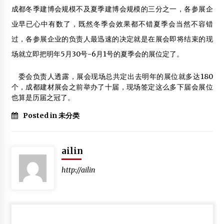
仿古建筑不应成为“假古董”
成都冬季建博会规模不及夏季建博会规模的三分之一，各参展企
2012年7月18日
业早已心中有数了，既然冬季会效果都不错夏季会当然不容错
【科普】美国男子打造世界最高树屋
过，各参展企业的负责人最迅速的决定就是在展会即将结束的现
2012年4月4日
场就立即把明年5月30号-6月1号的夏季会的展位定了。
人人都爱阳光房：朝向结构造型选材缺一不可
委会负责人透露，展会现场总共定出去明年的展位就多达180
2012年8月7日
个，成都建材展会之前举办了十届，现场签定这么多下届会展位
也算是历届之冠了。
Posted in 未分类
ailin
http://ailin