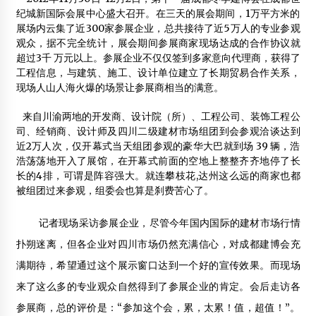
2014年8月4日
纪城新国际会展中心盛大召开。在三天的展会期间，1万平方米的
展场内云集了近300家参展企业，总共接待了近5万人的专业参观
住建部副部长：建设美丽中国，绿色建筑大有可为
观众，据不完全统计，展会期间参展商家现场达成的合作协议就
2013年2月28日
超过3千 万元以上。参展企业不仅仅签到多家意向代理商，获得了
工程信息，与建筑、施工、设计单位建立了长期贸易合作关系，
南京林业大学举办木结构建筑专业创建十周年及学术会
现场人山人海火爆的场景让参展商相当的满意。
2017年6月27日
来自川渝两地的开发商、设计院（所）、工程公司、装饰工程公
司、经销商、设计师及四川二级建材市场组团到会参观洽谈达到
近2万人次，仅开幕式当天组团参观的豪华大巴就到场 39 辆，浩
永定塔火灾或因违章动火 毁损部分为外包木结构
浩荡荡地开入了展馆，在开幕式前面的空地上整整齐齐地停了长
2013年4月14日
长的4排，可谓是阵容强大。就连攀枝花,达州这么远的商家也都
被组团过来参观，组委会也算是刹费苦心了。
首家大陆控股木屋企业在香港上市
2012年7月28日
记者现场采访参展企业，尽管今年国内国际的建材市场行情
上海远南木业有限公司：专业设计建造木结构木屋、木别墅
扑朔迷离，但各企业对四川市场仍然充满信心，对成都建博会充
2012年10月19日
满期待，希望通过这个展示窗口达到一个好的宣传效果。而现场
满洲里市长助理李俭朴一行访问中国林科院
来了这么多的专业观众自然得到了参展企业的肯定。会后走访各
2013年11月5日
参展商，总的评价是：“参加这个会，累，太累！值，超值！”。