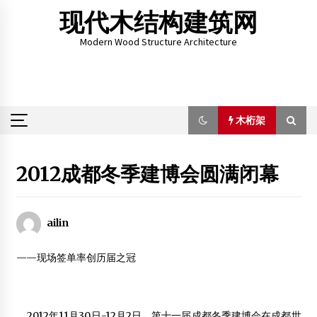
Skip
现代木结构建筑网
to
content
Modern Wood Structure Architecture
木桁架
木桁架
2012成都冬季建博会圆满闭幕
亚洲最大木结构项目:新津这座超级展馆摘得国际大奖
2023年2月3日
ailin
——现场签单率创历届之冠
现代木结构建筑网简介
2012年4月1日
云南震中一建于1949年木楼未倒 2名熟睡小孩幸存(图)
2012年11月30日-12月2日，第十一届成都冬季建博会在成都世