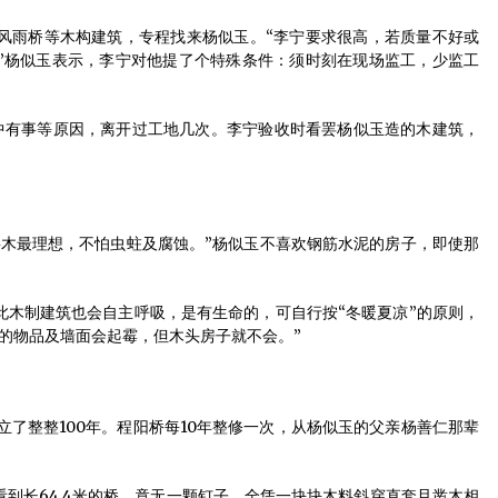
雨桥等木构建筑，专程找来杨似玉。“李宁要求很高，若质量不好或
”杨似玉表示，李宁对他提了个特殊条件：须时刻在现场监工，少监工
有事等原因，离开过工地几次。李宁验收时看罢杨似玉造的木建筑，
最理想，不怕虫蛀及腐蚀。”杨似玉不喜欢钢筋水泥的房子，即使那
制建筑也会自主呼吸，是有生命的，可自行按“冬暖夏凉”的原则，
的物品及墙面会起霉，但木头房子就不会。”
了整整100年。程阳桥每10年整修一次，从杨似玉的父亲杨善仁那辈
长64.4米的桥，竟无一颗钉子，全凭一块块木料斜穿直套且凿木相