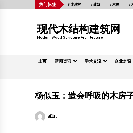
Skip
热门标签
# 木结构
# 建筑
# 木屋
#
to
content
现代木结构建筑网
Modern Wood Structure Architecture
主页
新闻资讯
学术交流
企业之窗
木桁架
杨似玉：造会呼吸的木房
2014届木结构建筑工程专业毕业生双选会即
将拉开帷幕
ailin
2013年11月16日
这是重庆最古老建筑 全木结构没用铁钉 猜它