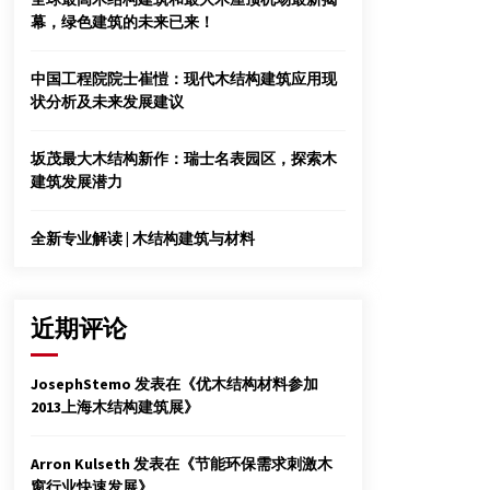
实习
幕，绿色建筑的未来已来！
2015年4月16日
《木材工业》
中国工程院院士崔愷：现代木结构建筑应用现
2012年2月11日
状分析及未来发展建议
坂茂最大木结构新作：瑞士名表园区，探索木
石峰秘书长：建立健全木屋木结构产业诚信体
建筑发展潜力
系
2012年7月2日
全新专业解读 | 木结构建筑与材料
近期评论
JosephStemo
发表在《
优木结构材料参加
2013上海木结构建筑展
》
Arron Kulseth
发表在《
节能环保需求刺激木
窗行业快速发展
》