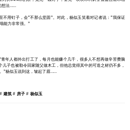
初想法……
用钉子，会“不那么坚固”。对此，杨似玉笑着对记者说：“我保证
塌能力非常强。”
青年人都外出打工了，每月也能赚个几千，很多人不想再做辛苦费脑
两个儿子也被勒令回家随父做木工，但他总觉得其中的可造之材仍不多，
。”杨似玉说到这，皱起了眉……
#
建筑
#
房子
#
杨似玉