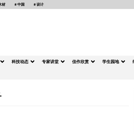
 木材
# 中国
# 设计
科技动态
专家讲堂
佳作欣赏
学生园地
子
优木结构材料参加2013上海木结构建筑展
2012年7月12日
木结构建筑中加合作交流会在义乌举行