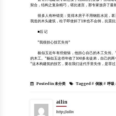
契合，结构之复杂精巧，堪比迷宫，那专家放弃了最
很多人有种错觉：觉得木房子不用钢筋水泥，甚至不
我造的木头建筑，柱子即使斜了1米也不会倒，抗震抗
■后 记
“我很担心技艺失传”
杨似玉近年有些烦恼，他担心自己的木工失传。“
的木工。”杨似玉这些年收了100多名徒弟，自己的
“这木构建筑的技艺，要在我们这代手里失传，是罪过
Posted in 未分类
Tagged #
侗族
#
呼吸
ailin
http://ailin