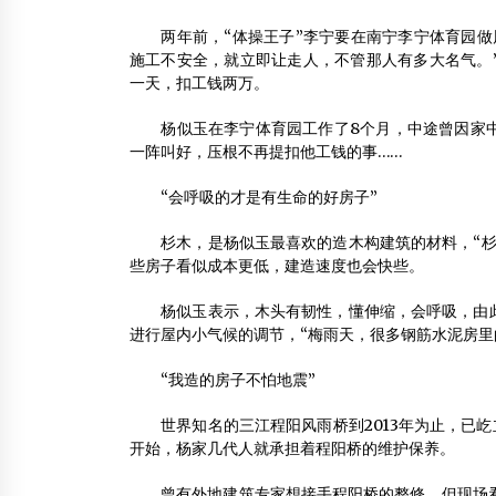
两年前，“体操王子”李宁要在南宁李宁体育园做风
施工不安全，就立即让走人，不管那人有多大名气。
一天，扣工钱两万。
杨似玉在李宁体育园工作了8个月，中途曾因家中
一阵叫好，压根不再提扣他工钱的事……
“会呼吸的才是有生命的好房子”
杉木，是杨似玉最喜欢的造木构建筑的材料，“杉木
些房子看似成本更低，建造速度也会快些。
杨似玉表示，木头有韧性，懂伸缩，会呼吸，由此木
进行屋内小气候的调节，“梅雨天，很多钢筋水泥房里
“我造的房子不怕地震”
世界知名的三江程阳风雨桥到2013年为止，已屹立
开始，杨家几代人就承担着程阳桥的维护保养。
曾有外地建筑专家想接手程阳桥的整修，但现场看到