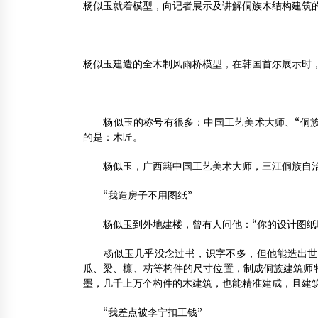
杨似玉就着模型，向记者展示及讲解侗族木结构建筑
杨似玉建造的全木制风雨桥模型，在韩国首尔展示时
杨似玉的称号有很多：中国工艺美术大师、“侗族鲁
的是：木匠。
杨似玉，广西籍中国工艺美术大师，三江侗族自治
“我造房子不用图纸”
杨似玉到外地建楼，曾有人问他：“你的设计图纸呢
杨似玉几乎没念过书，识字不多，但他能造出世上
瓜、梁、檩、枋等构件的尺寸位置，制成侗族建筑师特
墨，几千上万个构件的木建筑，也能精准建成，且建
“我差点被李宁扣工钱”