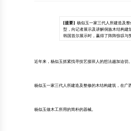
多少岁？
2013年5月11日
我们需要怎样的抗震建筑 传统木结构更抗震?
[提要]
杨似玉一家三代人所建造及整
2013年4月29日
型，向记者展示及讲解侗族木结构建
韩国首尔展示时，赢得了阵阵惊叹与
中加携手推广木结构建筑技术并成立工作小组
2014年12月2日
近年来，杨似玉抓紧找寻技艺接班人的想法越加迫切
杨似玉一家三代人所建造及整修的木结构建筑，在广
杨似玉做木工所用的简朴的器械。