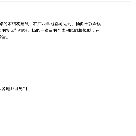
2014年11月3日
高考热门专业之建筑学
修的木结构建筑，在广西各地都可见到。杨似玉就着模
2013年4月22日
筑的复杂与精细。杨似玉建造的全木制风雨桥模型，在
赞赏。
外墙挂板推荐质优价廉的进口无石棉宝马轻钢
别墅外墙装饰挂板 木纹水泥板
2019年10月22日
。
西各地都可见到。