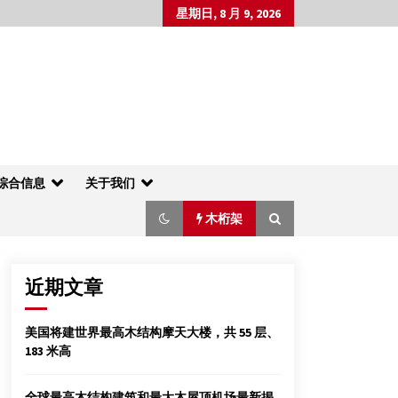
星期日, 8 月 9, 2026
综合信息
关于我们
木桁架
近期文章
瑞典发现世界最古老树木 9500岁仍在生长
美国将建世界最高木结构摩天大楼，共 55 层、
(图)
183 米高
2014年1月27日
南京林业大学白马基地正式对本科生开放教学
全球最高木结构建筑和最大木屋顶机场最新揭