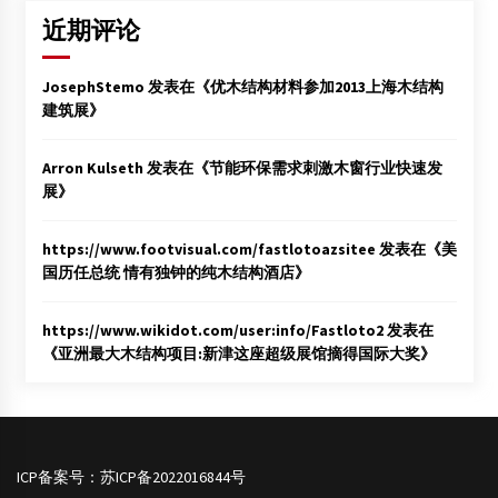
近期评论
JosephStemo
发表在《
优木结构材料参加2013上海木结构
建筑展
》
Arron Kulseth
发表在《
节能环保需求刺激木窗行业快速发
展
》
https://www.footvisual.com/fastlotoazsitee
发表在《
美
国历任总统 情有独钟的纯木结构酒店
》
https://www.wikidot.com/user:info/Fastloto2
发表在
《
亚洲最大木结构项目:新津这座超级展馆摘得国际大奖
》
ICP备案号：
苏ICP备2022016844号