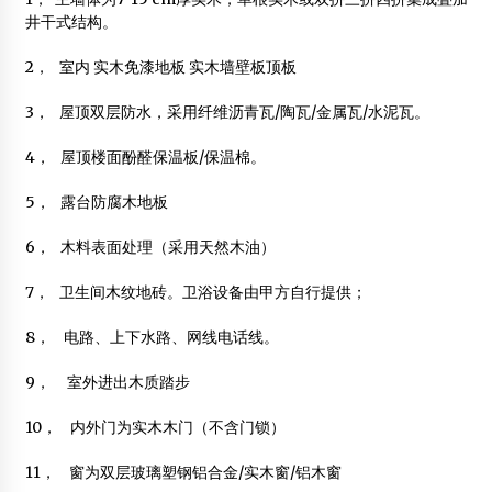
井干式结构。
江苏神东木屋有限公司
2014年3月4日
2， 室内 实木免漆地板 实木墙壁板顶板
梁思成与他的时代6
3， 屋顶双层防水，采用纤维沥青瓦/陶瓦/金属瓦/水泥瓦。
2015年5月11日
4， 屋顶楼面酚醛保温板/保温棉。
日本木结构住宅营造技术及木材应用研讨会在南京召开
5， 露台防腐木地板
2013年11月6日
6， 木料表面处理（采用天然木油）
7， 卫生间木纹地砖。卫浴设备由甲方自行提供；
木结构建筑如何控制噪音
2014年3月5日
8， 电路、上下水路、网线电话线。
忻州北朝壁画墓出土 木结构建筑壁画首次发现
9， 室外进出木质踏步
2014年1月4日
10， 内外门为实木木门（不含门锁）
联众木业： 木结构潜在市场是中小城市
2012年6月8日
11， 窗为双层玻璃塑钢铝合金/实木窗/铝木窗