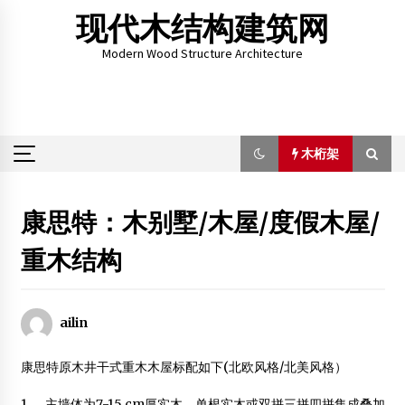
Skip
现代木结构建筑网
to
content
Modern Wood Structure Architecture
木桁架
木桁架
康思特：木别墅/木屋/度假木屋/
重木结构
福建省内最大木结构法堂落成 模仿唐朝建筑风格
2014年10月19日
上海博远木业：专业设计建造木结构木屋、木别墅
ailin
2012年10月25日
康思特原木井干式重木木屋标配如下(北欧风格/北美风格）
济南机场木屋工程——原木别墅
2012年7月14日
1， 主墙体为7-15 cm厚实木，单根实木或双拼三拼四拼集成叠加