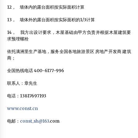
【教材】《木结构房屋建筑工程预算》
12， 墙体内的露台面积按实际面积计算
2012年2月6日
13， 墙体外的露台面积按实际面积的1/3计算
木屋别墅有哪些好处？
2015年6月7日
14， 我方出设计要求，木屋基础由甲方负责并根据木屋建筑要
求预埋螺栓
专家为木结构建筑产业开“药方”
2015年10月5日
依托满洲里生产基地，服务全国各地旅游景区 房地产开发商 建筑
商；
全国热线电话 400-6177-996
联系人：章先生
电话：13817697193
www.const.cn
电邮：
const_sh@163
.com