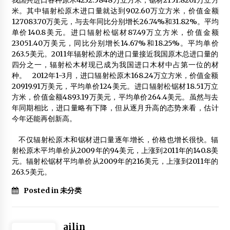
我国共进口各种原木4232.5848万立方米，锯材2151.8201万立方
米。其中辐射松原木进口量就达到902.60万立方米，价值金额
木结构建筑的的成本有多少？
127083.70万美元，与去年同比分别增长26.74%和31.82%。平均
2015年12月10日
单价140.8美元。进口辐射松锯材87.49万立方米，价值金额
23051.40万美元，同比分别增长14.67%和18.25%。平均单价
上海轻型木结构引入保障房项目
263.5美元。2011年辐射松原木的进口量接近我国原木总进口量的
2012年11月26日
四分之一，辐射松木材现已成为我国进口木材中占第一位的材
种。 2012年1-3月，进口辐射松原木168.24万立方米，价值金额
关于召开“第七届中国木结构产业新技术交流大会” 通 知
20919.91万美元，平均单价124美元。进口辐射松锯材18.51万立
2015年6月9日
方米，价值金额4893.19万美元，平均单价264.4美元。虽然与去
年同期相比，进口量略有下降，但从逐月升高的态势来看，估计
中外合作发展轻木结构示范建筑
今年还能再创新高。
2012年11月9日
不仅辐射松原木和锯材进口量逐年增长，价格也增长很快。辐
以色列建筑师的特拉维夫多功能艺术工作室
射松原木平均单价从2009年的94美元，上涨到2011年的140.8美
2014年3月8日
元。辐射松锯材平均单价从2009年的216美元，上涨到2011年的
263.5美元。
浅析木结构防火涂料的应用
2013年4月21日
Posted in 未分类
现代木结构现身华东区绿建基地
2014年6月14日
ailin