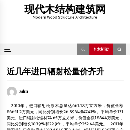
Skip
现代木结构建筑网
to
content
Modern Wood Structure Architecture
木桁架
木桁架
近几年进口辐射松量价齐升
木屋建筑体系——梁柱工法
2012年7月23日
ailin
2017第十九届上海国际别墅配套设施博览会
2010年，进口辐射松原木总量达661.18万立方米，价值金额
2016年9月2日
86651.2万美元，同比分别增长26.89%和47.41%。平均单价131
美元。进口辐射松锯材74.65万立方米，价值金额18844万美元，
山西文物局官员：近年来文物资源呈多元化态势
同比分别增长10.39%和22.9%，平均单价252.44美元。 2011年
2013年6月6日