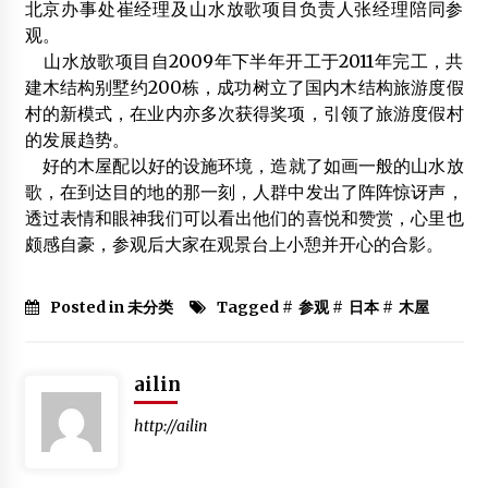
北京办事处崔经理及山水放歌项目负责人张经理陪同参
观。
第五届木结构建筑工程专业92班毕业纪念册
山水放歌项目自2009年下半年开工于2011年完工，共
2015年2月26日
建木结构别墅约200栋，成功树立了国内木结构旅游度假
村的新模式，在业内亦多次获得奖项，引领了旅游度假村
的发展趋势。
我国木材市场加大改变外贸格局或加速转变
好的木屋配以好的设施环境，造就了如画一般的山水放
2012年3月23日
歌，在到达目的地的那一刻，人群中发出了阵阵惊讶声，
“猫猫庙”：为明代庙宇 史上总面积曾达10亩
透过表情和眼神我们可以看出他们的喜悦和赞赏，心里也
2014年3月18日
颇感自豪，参观后大家在观景台上小憩并开心的合影。
木结构研究生获第六届“美丽中国行”研究生暑期社会实践活
动特等奖
Posted in 未分类
Tagged #
参观
#
日本
#
木屋
2018年9月27日
皇家与林创携手在青岛推广现代木结构技术
ailin
2014年9月21日
http://ailin
中国现代木结构建筑技术产业联盟聚焦绿色新建筑
2013年10月28日