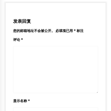
方圆木业打造菲特威尔（Fitwell）木结构建筑
2012年4月5日
发表回复
绥芬河市万得利经贸有限公司
2013年2月4日
您的邮箱地址不会被公开。
必填项已用
*
标注
木结构房屋的优势和推广意义
评论
*
2015年4月19日
显示名称
*