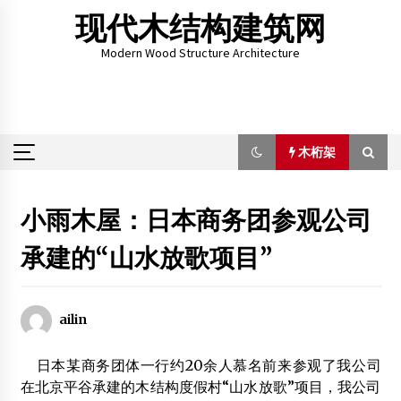
Skip
现代木结构建筑网
to
content
Modern Wood Structure Architecture
木桁架
木桁架
小雨木屋：日本商务团参观公司
承建的“山水放歌项目”
江苏竹木结构专业委员会年会暨国际木结构技术研讨会在苏
州举行
2013年1月4日
ailin
中国现代木结构建筑推广启动 倡导低碳节能
2014年7月18日
日本某商务团体一行约20余人慕名前来参观了我公司
富安达分享套装门的制作工艺
在北京平谷承建的木结构度假村“山水放歌”项目，我公司
2012年4月17日