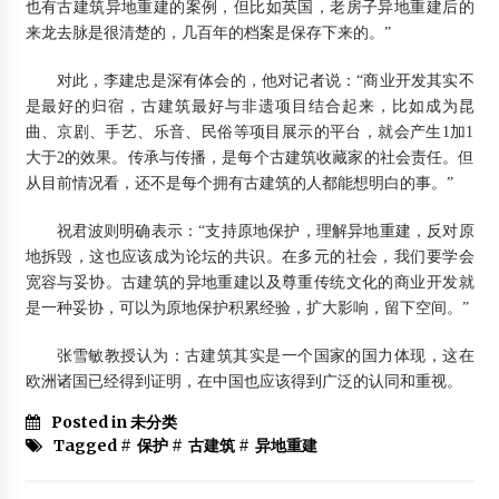
也有古建筑异地重建的案例，但比如英国，老房子异地重建后的
来龙去脉是很清楚的，几百年的档案是保存下来的。”
对此，李建忠是深有体会的，他对记者说：“商业开发其实不
是最好的归宿，古建筑最好与非遗项目结合起来，比如成为昆
曲、京剧、手艺、乐音、民俗等项目展示的平台，就会产生1加1
大于2的效果。传承与传播，是每个古建筑收藏家的社会责任。但
从目前情况看，还不是每个拥有古建筑的人都能想明白的事。”
祝君波则明确表示：“支持原地保护，理解异地重建，反对原
地拆毁，这也应该成为论坛的共识。在多元的社会，我们要学会
宽容与妥协。古建筑的异地重建以及尊重传统文化的商业开发就
是一种妥协，可以为原地保护积累经验，扩大影响，留下空间。”
张雪敏教授认为：古建筑其实是一个国家的国力体现，这在
欧洲诸国已经得到证明，在中国也应该得到广泛的认同和重视。
Posted in 未分类
Tagged #
保护
#
古建筑
#
异地重建