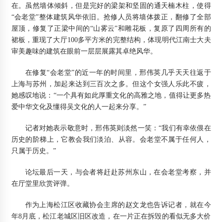
在。虽然墙体倾斜，但是完好的梁架和坚固的通天楠木柱，使得
“会老堂”整体建筑风华依旧。抢修人员将墙体拨正，翻修了全部
屋顶，修复了正梁中间的“山雾云”和雕花板，复原了四周所有的
裙板，重现了大厅100多平方米的完整结构，体现明代江南士大夫
审美趣味的建筑在眼前一层层展露其卓绝风华。
在修复“会老堂”的近一年的时间里，邢伟英几乎天天往返于
上海与苏州，加起来达到三百次之多。但这个女强人乐此不疲，
她感叹地说：“一个具有如此厚重文化的高雅之地，值得让更多热
爱中华文化及懂得吴文化的人一起来分享。”
记者对她表示敬意时，邢伟英则淡然一笑：“我们有幸依偎在
历史的阶梯上，它教会我们淡泊、从容。会老堂不属于任何人，
只属于历史。”
论坛最后一天，与会者将赶赴苏州东山，在会老堂考察，并
在厅堂里欣赏评弹。
作为上海松江区收藏协会主席的赵文龙也告诉记者，就在今
年8月底，松江老城区旧区改造，在一片正在拆毁的看似无多大价