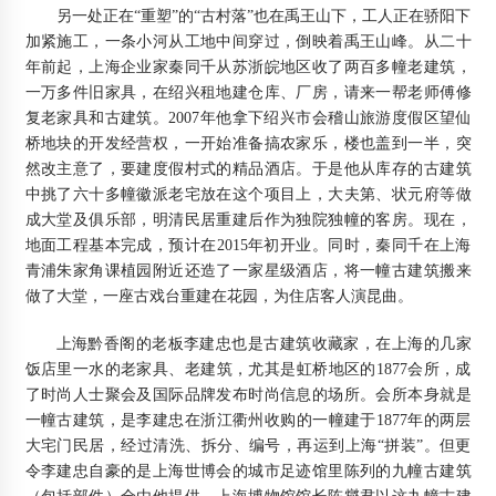
另一处正在“重塑”的“古村落”也在禹王山下，工人正在骄阳下
加紧施工，一条小河从工地中间穿过，倒映着禹王山峰。从二十
年前起，上海企业家秦同千从苏浙皖地区收了两百多幢老建筑，
一万多件旧家具，在绍兴租地建仓库、厂房，请来一帮老师傅修
复老家具和古建筑。2007年他拿下绍兴市会稽山旅游度假区望仙
桥地块的开发经营权，一开始准备搞农家乐，楼也盖到一半，突
然改主意了，要建度假村式的精品酒店。于是他从库存的古建筑
中挑了六十多幢徽派老宅放在这个项目上，大夫第、状元府等做
成大堂及俱乐部，明清民居重建后作为独院独幢的客房。现在，
地面工程基本完成，预计在2015年初开业。同时，秦同千在上海
青浦朱家角课植园附近还造了一家星级酒店，将一幢古建筑搬来
做了大堂，一座古戏台重建在花园，为住店客人演昆曲。
上海黔香阁的老板李建忠也是古建筑收藏家，在上海的几家
饭店里一水的老家具、老建筑，尤其是虹桥地区的1877会所，成
了时尚人士聚会及国际品牌发布时尚信息的场所。会所本身就是
一幢古建筑，是李建忠在浙江衢州收购的一幢建于1877年的两层
大宅门民居，经过清洗、拆分、编号，再运到上海“拼装”。但更
令李建忠自豪的是上海世博会的城市足迹馆里陈列的九幢古建筑