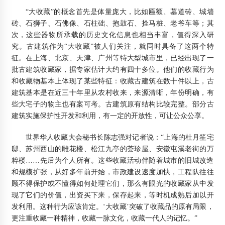
“大收藏”的概念首先是体量庞大，比如匾额、墓道砖、城墙
砖、石狮子、石佛像、石柱础、抱鼓石、拴马桩、老爷车等；其
次，这些器物所承载的历史文化信息也相当丰富，值得深入研
究。古建筑作为“大收藏”被人们关注，就同时具备了这两个特
征。在上海、北京、天津、广州等特大型城市里，已经出现了一
批古建筑收藏家，据专家估计大约有四十多位。他们的收藏行为
和收藏物基本上体现了某些特征：收藏古建筑在数十件以上，古
建筑基本是在近三十年里从农村收来，来源清晰，年份明确，有
些大宅子的物主也有案可考。古建筑原有结构比较完整。部分古
建筑实施保护性开发和利用，有一定的开放性，可让公众公享。
世界华人收藏大会秘书长陈志强对记者说：“上海的杜月笙宅
邸、苏州西山的雕花楼、松江九亭的荟珍屋、安徽屯溪老街的万
粹楼……先后为个人所有。这些收藏活动伴随着城市的旧城改造
和规模扩张，从好多年前开始，市政建设速度加快，工程队往往
顾不得保护或不懂得如何处理它们，那么有眼光的收藏家从中发
现了它们的价值，出资买下来，保存起来，等时机成熟后加以开
发利用。这种行为应该肯定。‘大收藏’突破了收藏品的原有局限，
更注重收藏一种精神，收藏一脉文化，收藏一代人的记忆。”