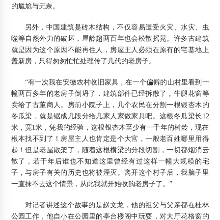
的尴尬与无奈。
另外，中国建筑是砖木结构，不仅容易遭受火灾、水灾、虫
噬等自然外力的破坏，屋龄超两百年也会松散摇晃。许多古建筑
就是因为这个原因不能再住人，房屋主人必须在原有的宅基地上
盖新房，只得匆匆忙忙处理传了几代的老房子。
“有一次我在安徽农村收旧家具，在一个偏僻的山村里看到一
幢两百多年的老房子倒坍了，建筑部件已经拆散了，牛腿花窗等
卖给了古董商人。房前小院子上，几个农民在分割一根银杏木的
冬瓜梁，就是锯成几段分给几家人家做家具吧。这根冬瓜梁长12
米，宽1米，凭我的经验，这根银杏木至少有一千年的树龄，现在
根本找不到了！房屋主人也肯定是个大官，一般老百姓哪里用得
起！但是老屋散架了，随着这根横梁的分段切割，一切都烟消云
散了，若干年后谁也不知道这里曾经有过这样一幢大规模的宅
子，与房子有关的历史也将被湮灭。离开这个村子后，我脑子里
一直抹不去这个情景，从此我就开始收购老房子了。”
对记者讲述这个故事的是赵文龙，他的祖父与父亲都在桂林
公园工作，他自小在公园里的亭台楼阁中玩耍，对大厅花格窗的