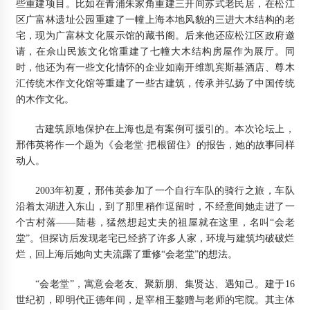
些重建项目。比如在青浦朱家角重建三开间苏式老民居，在松江
区广富林遗址公园重建了一幢上海本地风貌的三进大木结构的老
宅，现为广富林文化展示馆的藏书阁。后来他还应松江区政府邀
请，在佘山民族文化馆重建了七幢大木结构房屋作为展厅。同
时，他还为有一些文化情怀的企业如南开维凯宾斯基酒店、尊木
汇传统木作文化馆等重建了一些古建筑，传承并弘扬了中国传统
的木作文化。
古建筑原地保护在上海也是有案例可援引的。本次论坛上，
邢伟英将作一个题为《会老堂·把根留住》的报告，她的故事同样
动人。
2003年初夏，邢伟英参加了一个自行车队的骑行之旅，车队
沿着太湖进入东山，到了那里稍作逗留时，不经意间她走进了一
个古村落——陆巷，猛然想起丈夫的祖屋就在这里，名叫“会老
堂”。但探访后发现老宅已经挤了许多人家，环境与建筑均破破烂
烂，回上海后她向丈夫流露了重修“会老堂”的想法。
“会老堂”，寓意会老友、聚新朋、集贤达、遇知己。建于16
世纪初，即明代正德年间，是宰相王鏊赠与老师的宅院。其主体