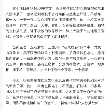
这个项目占地44500平方米，酒店整体建筑群以独栋的松散形
式沿河展开，整体规划着眼于古村落的自然生态环境，不破坏一
草一木，一砖一瓦，以白墙墨瓦的明清建筑为主体，小桥流水穿
插其中，祠堂、戏台、天井、古街、石巷等景致相映成趣。独特
的古村落气质，近乎极致的装修设计，加上大隐于市的地理位置
和历史背景，使得酒店保留了很多神秘感。
当街竖着一座石牌坊，上面刻有“遗风犹存”四个字，对联：
山存圣庙，禹王寝卧稽峰里；村旁清流，后裔耕耘鉴水边。檐廊
是新建的，一条飘檐伸向远方，廊的一边与房屋相依，一边有柱
的走廊，称为檐廊。还有五座桥，分别为梅梁桥、念祖桥、姒家
桥、庙下桥、望陵桥。小街上还有一个茶馆，一个酒家。
今天，祖祖辈辈在这里繁衍生息及耕作的村民都搬到河对岸
的新房子里，牲口、家禽也搬走了，石磨盘、石柱础、旧家具、
旧农具留下来成了点缀景观的老古董。古村复原了一百年前的生
态，花木郁郁葱葱，河水清澈见底，乌篷船泊着，一竿篙插在水
里，倒影不停地扭曲着它的笔直，一切都宁静得让人欲梦欲仙。