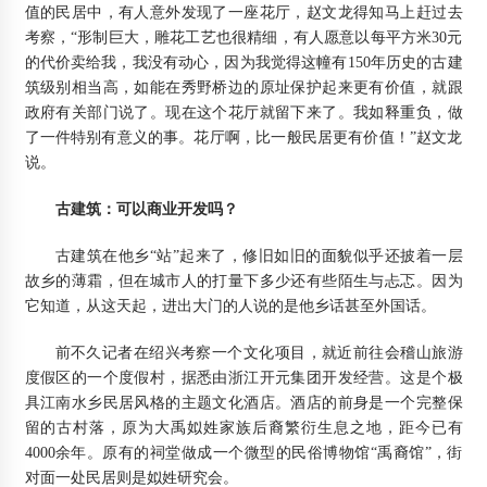
值的民居中，有人意外发现了一座花厅，赵文龙得知马上赶过去
考察，“形制巨大，雕花工艺也很精细，有人愿意以每平方米30元
的代价卖给我，我没有动心，因为我觉得这幢有150年历史的古建
筑级别相当高，如能在秀野桥边的原址保护起来更有价值，就跟
政府有关部门说了。现在这个花厅就留下来了。我如释重负，做
了一件特别有意义的事。花厅啊，比一般民居更有价值！”赵文龙
说。
古建筑：可以商业开发吗？
古建筑在他乡“站”起来了，修旧如旧的面貌似乎还披着一层
故乡的薄霜，但在城市人的打量下多少还有些陌生与忐忑。因为
它知道，从这天起，进出大门的人说的是他乡话甚至外国话。
前不久记者在绍兴考察一个文化项目，就近前往会稽山旅游
度假区的一个度假村，据悉由浙江开元集团开发经营。这是个极
具江南水乡民居风格的主题文化酒店。酒店的前身是一个完整保
留的古村落，原为大禹姒姓家族后裔繁衍生息之地，距今已有
4000余年。原有的祠堂做成一个微型的民俗博物馆“禹裔馆”，街
对面一处民居则是姒姓研究会。