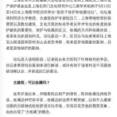
上海世界华人收藏家大会组委会办公室和上海阮仪三城市遗
产保护基金会及上海石库门文化研究中心三家学术机构于9月13日
至14日在上海图书馆共同举办“老房子保护和收藏论坛”。论坛邀
上海韬澜建材有限公司
请到同济大学教授、古建筑保护专家阮仪三，上海博物馆馆长陈
2012年2月11日
燮君以及数位建筑、文化方面的知名学者从学术专业的角度就保
护建筑的重要性、保护与收藏的定义、收藏的方式和收藏价值，
沪百年古寺启动大修 全国首例木结构建筑平移
发表各自的真知灼见。论坛最后一天，近百位与会者将前往上海
2014年8月6日
宝山闻道园和苏州东山会老堂考察，前者是异地重建的案例，后
者是原地保护的案例。
论坛进入读秒阶段，记者就从各方听到了针锋相对的争议。
但记者希望结合案例来进行解读，或许有助于读者对这个话题收
获清晰认识，并形成自己的看法。
古建筑：可以收藏吗？
改革开放以来，伴随着民众财产的增长，民间收藏也持续升
温，收藏品种空前丰富，收藏品的边界不断突破，以前不入藏家
法眼的旧器物也纷纷挤进古玩市场，呈现百花齐放的繁荣景象，
由此出现了“大收藏”的概念。