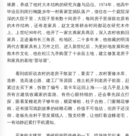
琢磨，养成了他对大木结构的研究兴趣与品位。1974年，他高中
毕业后到闵行梅陇乡华一村蒋家堂插队落户，借住在一个庭院深
深的大院子里，大院子里有数十间房子，每间房子里保留在原有
的木作结构，还有老家具，赵文龙将耕余时间都花在研究木作
上。上世纪90年代，他开了一家古典家具商店，深入农村收购旧
家具，足迹遍布长三角苏、松地区。二十多年来，他收藏的明清
两代古董家具有上万件之巨。进入新世纪后，为更好地发展和抢
救木作文化，他在松江九亭购置了十余亩土地，建立修复老房子
和家具的基地“荟珍屋”。
看到或听说农村的老房子散架了，要卖了，农村要修水库、
造桥、造高速公路、建工厂等原因，推土机开到老房子前面，赶
紧过去买下来，拆散了编号，装卡车运回上海——这几乎是上海
所有古建筑收藏家的套路。有些心眼特细的，还会事先踩点打
探，眼看某幢老房子够年份，横梁够粗，柱子合抱，门窗雕花够
精，还有描写戏剧故事的砖雕石雕，价值不可低估，但房子还没
倒，老板先在村子里发展线人，预支经费，让他盯着这幢老宅，
一有动静赶紧打手机通知。
买来的古建筑，将破损的部件修补一下，找块地架起来，春