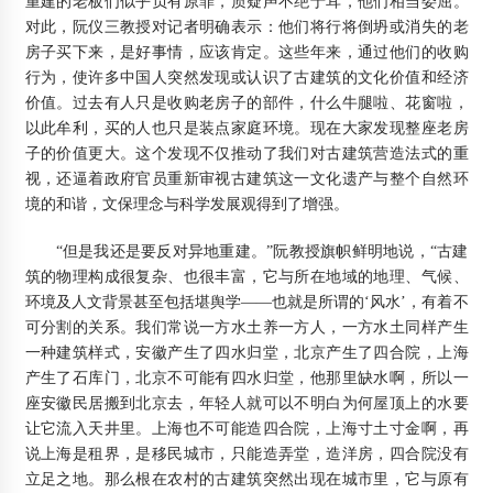
重建的老板们似乎负有原罪，质疑声不绝于耳，他们相当委屈。
对此，阮仪三教授对记者明确表示：他们将行将倒坍或消失的老
房子买下来，是好事情，应该肯定。这些年来，通过他们的收购
行为，使许多中国人突然发现或认识了古建筑的文化价值和经济
价值。过去有人只是收购老房子的部件，什么牛腿啦、花窗啦，
以此牟利，买的人也只是装点家庭环境。现在大家发现整座老房
子的价值更大。这个发现不仅推动了我们对古建筑营造法式的重
视，还逼着政府官员重新审视古建筑这一文化遗产与整个自然环
境的和谐，文保理念与科学发展观得到了增强。
“但是我还是要反对异地重建。”阮教授旗帜鲜明地说，“古建
筑的物理构成很复杂、也很丰富，它与所在地域的地理、气候、
环境及人文背景甚至包括堪舆学——也就是所谓的‘风水’，有着不
可分割的关系。我们常说一方水土养一方人，一方水土同样产生
一种建筑样式，安徽产生了四水归堂，北京产生了四合院，上海
产生了石库门，北京不可能有四水归堂，他那里缺水啊，所以一
座安徽民居搬到北京去，年轻人就可以不明白为何屋顶上的水要
让它流入天井里。上海也不可能造四合院，上海寸土寸金啊，再
说上海是租界，是移民城市，只能造弄堂，造洋房，四合院没有
立足之地。那么根在农村的古建筑突然出现在城市里，它与原有