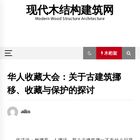
Skip
现代木结构建筑网
to
content
Modern Wood Structure Architecture
木桁架
木桁架
华人收藏大会：关于古建筑挪
移、收藏与保护的探讨
专家为木结构建筑产业开“药方”
2015年10月5日
人造板今后规范使用“绿色标签”
ailin
2013年6月7日
阮仪三：传统木结构防震原理可供借鉴
2012年8月2日