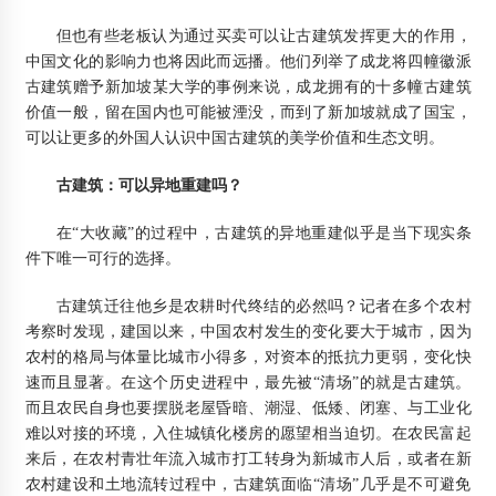
但也有些老板认为通过买卖可以让古建筑发挥更大的作用，
中国文化的影响力也将因此而远播。他们列举了成龙将四幢徽派
古建筑赠予新加坡某大学的事例来说，成龙拥有的十多幢古建筑
价值一般，留在国内也可能被湮没，而到了新加坡就成了国宝，
可以让更多的外国人认识中国古建筑的美学价值和生态文明。
古建筑：可以异地重建吗？
在“大收藏”的过程中，古建筑的异地重建似乎是当下现实条
件下唯一可行的选择。
古建筑迁往他乡是农耕时代终结的必然吗？记者在多个农村
考察时发现，建国以来，中国农村发生的变化要大于城市，因为
农村的格局与体量比城市小得多，对资本的抵抗力更弱，变化快
速而且显著。在这个历史进程中，最先被“清场”的就是古建筑。
而且农民自身也要摆脱老屋昏暗、潮湿、低矮、闭塞、与工业化
难以对接的环境，入住城镇化楼房的愿望相当迫切。在农民富起
来后，在农村青壮年流入城市打工转身为新城市人后，或者在新
农村建设和土地流转过程中，古建筑面临“清场”几乎是不可避免