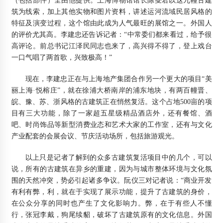
（包括部件）全由他提供。上海博物馆馆长陈燮君以这九幢古建
筑为线索，加上其他实物和图片资料，讲述运河流域民居风格的
特征及演变过程，这个馆由此成为人气最旺的展馆之一。外国人
的评价尤其高。李建忠还告诉记者：“中常委们都来看过，给予很
高评论。前总书记江泽民同志也来了，高兴得不得了，登上戏台
一口气唱了两首歌，兴致极高！”
现在，李建忠正在与上海地产集团合作另一个更大的项目“美
丽上海·悦榕庄”，就在徐浦大桥南岸的浦东地块，有两百幢晋、
皖、豫、苏、浙风格的古建筑正在悄然复活。这个占地500亩的项
目有三大功能，除了一家超五星级精品酒店外，还有餐馆、酒
吧、时尚饰品等新型消费业态和艺术大家的工作室，还有与文化
产业配套的会展会议、节庆活动场所，包括旅游观光。
以上只是记者了解到的众多古建筑复活项目中的几个，可以
说，所有的古建筑在异乡的重建，因为与城市整体环境与文化氛
围的天然冲突，势必引起诸多争议。阮仪三对记者说：“商业开发
有利有弊，利，就在于实现了展示功能，提升了古建筑的身价，
在公众分享的同时也产生了文化影响力。弊，在于有些人不懂
行，张冠李戴，狗尾续貂，破坏了古建筑原有的文化信息。外国