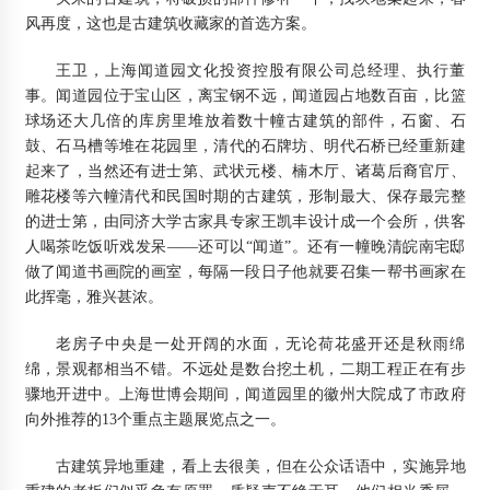
风再度，这也是古建筑收藏家的首选方案。
王卫，上海闻道园文化投资控股有限公司总经理、执行董
事。闻道园位于宝山区，离宝钢不远，闻道园占地数百亩，比篮
球场还大几倍的库房里堆放着数十幢古建筑的部件，石窗、石
鼓、石马槽等堆在花园里，清代的石牌坊、明代石桥已经重新建
起来了，当然还有进士第、武状元楼、楠木厅、诸葛后裔官厅、
雕花楼等六幢清代和民国时期的古建筑，形制最大、保存最完整
的进士第，由同济大学古家具专家王凯丰设计成一个会所，供客
人喝茶吃饭听戏发呆——还可以“闻道”。还有一幢晚清皖南宅邸
做了闻道书画院的画室，每隔一段日子他就要召集一帮书画家在
此挥毫，雅兴甚浓。
老房子中央是一处开阔的水面，无论荷花盛开还是秋雨绵
绵，景观都相当不错。不远处是数台挖土机，二期工程正在有步
骤地开进中。上海世博会期间，闻道园里的徽州大院成了市政府
向外推荐的13个重点主题展览点之一。
古建筑异地重建，看上去很美，但在公众话语中，实施异地