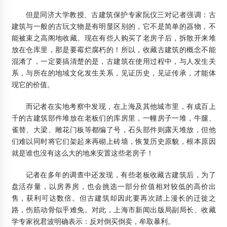
但是同济大学教授、古建筑保护专家阮仪三对记者强调：古
建筑与一般的古玩文物是有明显区别的，它不是简单的器物，不
能被束之高阁地收藏。现在有些人购买了老房子后，拆散开来堆
放在仓库里，那是要霉烂腐朽的！所以，收藏古建筑的概念不能
混淆了，一定要搞清楚的是，古建筑在使用过程中，与人发生关
系，与所在的地域文化发生关系，见证历史，见证传承，才能体
现它的价值。
而记者在实地考察中发现，在上海及其他城市里，有成百上
千的古建筑部件堆放在老板们的库房里，一幢房子一堆，牛腿、
雀替、大梁、雕花门板等都编了号，石头部件则露天堆放，但他
们难以同时将它们架起来再砌上砖墙，恢复历史原貌，根本原因
就是谁也没有这么大的地来安置这些老房子！
记者在多年的调查中还发现，有些老板收藏古建筑后，为了
盘活存量，以房养房，也会挑选一部分价值相对较低的高价出
售，获利可达数倍。但古建筑却因此要再次踏上漫长的迁徙之
路，伤筋动骨似乎难免。对此，上海市新闻出版局副局长、收藏
学专家祝君波明确表示：反对倒买倒卖，牟取暴利。