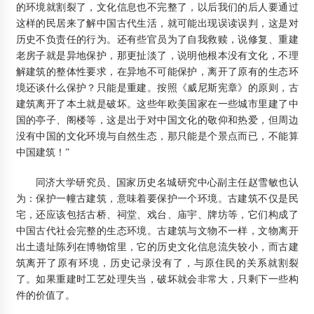
的环境就割裂了，文化信息也不完整了，以后我们的后人要通过
这样的民居来了解中国古代生活，就可能出现误读误判，这是对
历史不负责任的行为。还有些官员为了自我救赎，说修复、重建
老房子就是异地保护，那更扯淡了，说明他根本没有文化，不理
解建筑的整体性要求，在异地不可能保护，离开了原有的生态环
境还谈什么保护？只能是重建。按照《威尼斯宪章》的原则，古
建筑离开了本土就是破坏。这些年欧美国家在一些城市里建了中
国的亭子、阁楼等，这是出于对中国文化的敬仰和热爱，但周边
没有中国的文化环境与自然生态，那只能是个景点而已，不能算
中国建筑！”
同济大学研究员、国家历史名城研究中心副主任赵雪敏也认
为：保护一幢古建筑，意味着要保护一个环境。古建筑不仅是民
宅，还应该包括古桥、祠堂、戏台、庙宇、牌坊等，它们构成了
中国古代社会完整的生态环境。古建筑与文物不一样，文物离开
出土遗址陈列在博物馆里，它的历史文化信息流失较小，而古建
筑离开了原有环境，历史记录没有了，与原住民的关系就割裂
了。如果重建时工艺处理失当，破坏就会非常大，只剩下一些构
件的价值了。