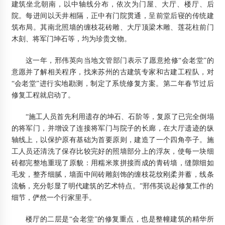
建筑坐北朝南，以中轴线分布，依次为门屋、大厅、楼厅、后
院。每进间以天井相隔，正中有门院贯通，呈前堂后寝的传统建
筑布局。其南北照墙的缠枝花砖雕、大厅顶梁木雕、莲花柱前门
木刻、将军门坤石等，均为珍贵文物。
这一年，邢伟英向当地文管部门表示了愿意抢修“会老堂”的
意愿并了解相关程序，找来苏州的古建筑专家和古建工程队，对
“会老堂”进行实地勘测，制定了系统修复方案。第二年春节过后
修复工程就启动了。
“施工人员首先利用遗存的坤石、石阶等，复原了已完全倒塌
的将军门，并增设了连接将军门与院子的长廊，在大厅遗迹的纵
轴线上，以保护原有基础为首要原则，建造了一个四角亭子。施
工人员还清洗了保存比较完好的照墙部分上的浮灰，使每一块细
砖都完整地重现了原貌：用糯米浆拼接而成的青砖墙，缝隙细如
毛发，整齐细腻，墙面中间砖雕刻饰的缠枝花纹刚柔并蓄，线条
流畅，充分彰显了明代建筑的艺术特点。”邢伟英说起修复工作的
细节，俨然一个行家里手。
楼厅的二层是“会老堂”的修复重点，也是整幢建筑的精华所