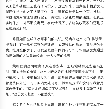
透光，现在这个工艺也恢复了，对修复古建筑特别有利。有些泥
灰工艺和砖雕工艺也有了传承人。这些年来，国家在非物质文化
遗产保护上面做了大量工作，对古建筑保护也是一个有力推动。
有些地方对古建筑进行登记，并推出了禁止交易的法规。但真正
实施保护，却不那么容易。在此情况下，古建筑收藏家们还是乐
意帮助政府的。
修旧如旧也成了收藏家们的共识。记者在赵文龙的“荟珍屋”
里看到，有十几栋完整的老建筑，如荣毅仁的故居、黄炎培的书
房、杜月笙的房子、明代至乾隆年间的花亭等，均由赵文龙通过
修旧如旧的方法重建起来，进入今天的视野。
荣毅仁的这两幢房子原在静安寺，造航站楼和延安路高架
时，面临拆除的命运。赵文龙听说后直扑拆迁现场抢救下来。“那
些柚木大门、楼梯精致度相当高，故居窗户所用的磨边水晶玻璃
都是从国外进口的，国内无处可寻。拆除铜拉手和铰链时我都是
亲自督工的。”赵文龙仔细保留了这些部件，在修复中就派了大用
场，“这是文化基因，不能丢失”。
赵文龙在自己的地盘上重建古建筑之外，还帮政府完成了一