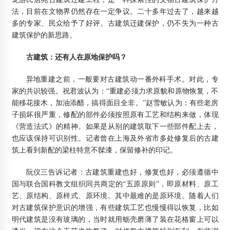
法，目前在文物界仍然存在一定争议。二十多年过去了，越来越
多的专家、民众给予了好评。古建筑迁建保护，仍不失为一种古
建筑保护的新思路。
古建筑：还有人在原地保护吗？
异地重建之前，一般要对古建筑动一番外科手术。对此，专
家的共识较强。祝君波认为：“重建必须力求原貌和原物恢复，不
能移花接木，加油添醋，搞得面目全非。”赵雪敏认为：有些老房
子损坏很严重，修配的部件必须按照原有工艺和结构来做，体现
《营造法式》的精神。如果是从别的建筑取下一些部件配上去，
也应该保持可识别性。记者曾在上海及外省市多处修复后的古建
筑上看到新配的梁柱特意不髹漆，保留修补的印记。
阮仪三告诉记者：古建筑重建也好，修复也好，必须遵循中
国与联合国科教文组织同共商定的“五原原则”，即原材料、原工
艺、原结构、原样式、原环境。其中最难的是原环境。随着人们
对古建筑保护意识的增强，有些建筑工艺也慢慢得以恢复，比如
明代建筑是没有玻璃的，当时就用蛎壳磨薄了装在花格窗上可以