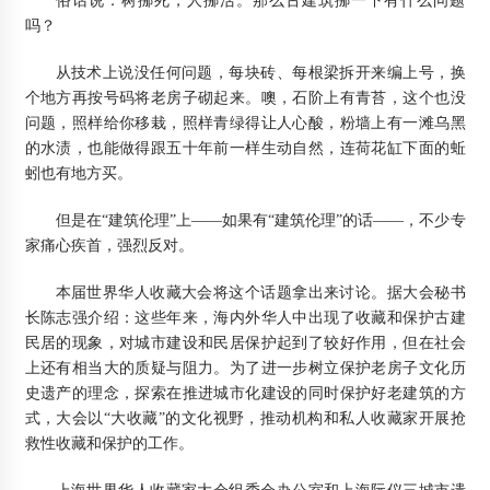
俗话说：树挪死，人挪活。那么古建筑挪一下有什么问题
吗？
美国拟对中国胶合板双反征收重税
2013年9月21日
从技术上说没任何问题，每块砖、每根梁拆开来编上号，换
【专业】木屋设计施工中值得重视的问题
个地方再按号码将老房子砌起来。噢，石阶上有青苔，这个也没
2012年4月22日
问题，照样给你移栽，照样青绿得让人心酸，粉墙上有一滩乌黑
的水渍，也能做得跟五十年前一样生动自然，连荷花缸下面的蚯
木结构建筑复苏应重视几个问题
蚓也有地方买。
2012年8月13日
但是在“建筑伦理”上——如果有“建筑伦理”的话——，不少专
维德中国住宅产业化材料应用研讨会顺利召开
家痛心疾首，强烈反对。
2016年9月9日
本届世界华人收藏大会将这个话题拿出来讨论。据大会秘书
由日本地震看新材料：新材料之高性能特种纤维——碳纤
长陈志强介绍：这些年来，海内外华人中出现了收藏和保护古建
维
2013年10月30日
民居的现象，对城市建设和民居保护起到了较好作用，但在社会
上还有相当大的质疑与阻力。为了进一步树立保护老房子文化历
一带一路架金桥 五洲汇聚大舞台
史遗产的理念，探索在推进城市化建设的同时保护好老建筑的方
2015年6月8日
式，大会以“大收藏”的文化视野，推动机构和私人收藏家开展抢
救性收藏和保护的工作。
南林大木结构建筑方向研究生纪念册
2012年2月12日