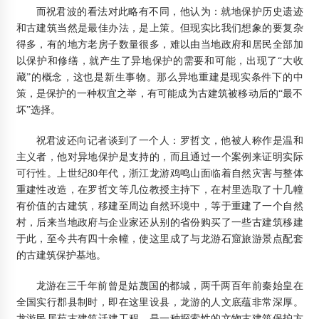
而祝君波的看法对此略有不同，他认为：就地保护历史遗迹
和古建筑当然是最佳办法，是上策。但现实比我们想象的要复杂
得多，有的地方老房子数量很多，难以由当地政府和居民全部加
以保护和修缮，就产生了异地保护的需要和可能，出现了“大收
藏”的概念，这也是新生事物。那么异地重建是现实条件下的中
策，是保护的一种权宜之举，有可能成为古建筑被移动后的“最不
坏”选择。
祝君波还向记者谈到了一个人：罗哲文，他被人称作是温和
主义者，他对异地保护是支持的，而且通过一个案例来证明实际
可行性。上世纪80年代，浙江龙游鸡鸣山面临着自然灾害与整体
重建性改造，在罗哲文等几位教授主持下，在村里选取了十几幢
有价值的古建筑，移建至周边自然环境中，等于重建了一个自然
村，后来当地政府与企业家还从别的省份购买了一些古建筑移建
于此，至今共有四十余幢，使这里成了与龙游石窟旅游景点配套
的古建筑保护基地。
龙游在三千年前曾是姑蔑国的都城，两千两百年前秦始皇在
全国实行郡县制时，即在这里设县，龙游的人文底蕴非常深厚。
龙游民居苑古建筑迁建工程，是一种探索性的文物古建筑保护方