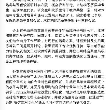
培养与课程设置研讨会在院二楼会议室举行。木结构系历届毕业
生、在读学生代表、研究生和院系里骨干教师共聚一堂，针对木
中加房（北京）木屋技术开发有限公司
结构专业人才培养和课程设置展开热烈讨论。院党委书记李琴、
2014年3月2日
副院长潘彪等参加会议，木结构建筑系主任阙泽利主持会议。
香山工坊通过环境等三项管理体系认证
会上首先由来自苏州皇家整体住宅系统股份有限公司、江苏
2013年9月7日
省建筑科学研究院、同济大学、南京大学等毕业生代表发言，校
友们结合自身工作经验，对现行的培养方案、课程安排及先后顺
广东丰顺县林海实业有限公司
序等若干问题展开讨论，着重强调了专业优势保持、学生动手能
2012年2月11日
力培养以及相关工程软件培训的重要性，并提出可结合其他高校
的办学经验，如从材料、结构、构造方面的模块化设置课程，增
如何快速发布供求信息!
设工程管理类课程等。
2013年2月4日
孙友富教授针对同学们在人才培养及课程安排方面的疑惑，
河北首家木结构公司成立
向大家系统介绍了木结构建筑系人才培养思路以及围绕设计和工
2014年7月27日
程两个重点方向的专业特色课程设置，并就近几年来课程设置上
的改革与更新。施爱芹老师则结合设计专业学生的基本素养培养
世界木屋博览园项目建设正在稳步推进中
要求，指出应加强课程设置的系统化，增加对低年级学生的造型
2014年10月23日
基础培养和文化理论基础灌输；并建议拓展专业深度，如通过“导
师制”等方式对学生的课余学习和方向选择适当提供引导。
天津市境内古建筑达164处 消防安全刻不容缓