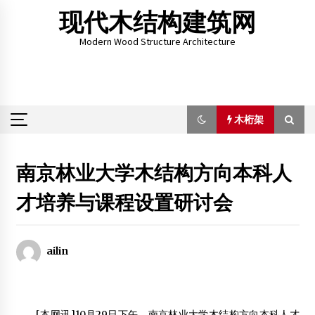
Skip
现代木结构建筑网
to
content
Modern Wood Structure Architecture
木桁架
木桁架
南京林业大学木结构方向本科人
才培养与课程设置研讨会
厦门思越木结构工程有限公司
2014年3月1日
【论文】轻型木结构抗震性能研究
ailin
2014年3月25日
做中国木窗产品的开拓者
2012年2月4日
[本网讯]10月29日下午，南京林业大学木结构方向本科人才