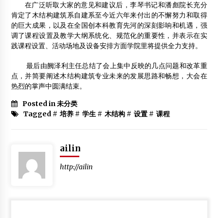
2015年3月3日
在广泛听取大家的意见和建议后，李琴书记和潘彪院长充分
肯定了木结构建筑系自建系至今近六年来付出的不懈努力和取得
中国木结构建筑体系
的巨大成果，以及在全国创本科教育先河的深刻影响和机遇，强
2014年2月18日
调了课程设置及教学大纲系统化、规范化的重要性，并表示在实
践课程设置、活动场地及设备安排方面学院里将提供全力支持。
第五届中国木结构产业大会6月将在武汉举办
2017年5月5日
最后由阙泽利主任总结了会上集中反映的几点问题和改革重
点，并简要阐述木结构建筑专业未来的发展思路和畅想，大会在
热烈的掌声中圆满结束。
Posted in 未分类
Tagged #
培养
#
学生
#
木结构
#
设置
#
课程
ailin
http://ailin