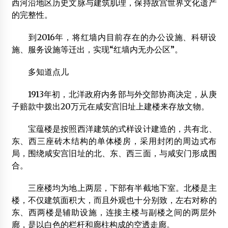
西河沿地区历史文脉与建筑肌理，保持故宫世界文化遗产
的完整性。
到2016年，将红墙内目前存在的办公设施、科研设
施、服务设施等迁出，实现“红墙内无办公区”。
多知道点儿
1913年初，北洋政府内务部与外交部协商决定，从庚
子赔款中拨出20万元在咸安宫旧址上建楼来存放文物。
宝蕴楼是按照西洋建筑的式样设计建造的，共有北、
东、西三座砖木结构的单体楼房，采用封闭的周边式布
局，围绕咸安宫旧址的北、东、西三面，与咸安门形成围
合。
三座楼均为地上两层，下部有半截地下室。北楼是主
楼，不仅建筑面积大，而且外观也十分别致，左右对称的
东、西两楼是辅助设施，连接主楼与副楼之间的两层外
廊，是以白色的栏杆和廊柱构成的空透走廊。