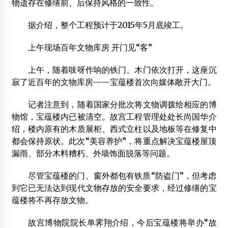
物遗存在修缮前、后保持风格的一致性。
据介绍，整个工程预计于2015年5月底竣工。
上午现场百年文物库房 开门见“客”
上午，随着吱呀作响的铁门、木门依次打开，这座沉
寂了近百年的文物库房——宝蕴楼首次向媒体敞开大门。
记者注意到，随着国家分批次将文物调拨给相应的博
物馆，宝蕴楼内已被清空。故宫工程管理处处长尚国华介
绍，楼内原有的木质展柜、西式立柱以及地板等在修复中
都会保持原状。此次“美容养护”，将重点解决宝蕴楼屋顶
漏雨、部分木料糟朽、外墙饰面脱落等问题。
尽管宝蕴楼的门、窗外都包有铁质“防盗门”，但考虑
到它已无法达到现代文物存放的安全要求，经过修缮的宝
蕴楼将不再存放文物。
故宫博物院院长单霁翔介绍，今后宝蕴楼将举办“故