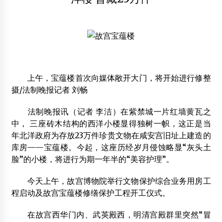
东莞日安木业有限公司
2012年2月11日
江苏省土木建筑学会竹木结构专业委员会年会暨学术研讨会
召开
2015年3月1日
上午，宝蕴楼首次向媒体敞开大门，将开始进行修整
南京林业大学木桥捐建项目招标
摄/法制晚报记者 刘畅
2012年3月22日
法制晚报讯（记者 李洁）在紫禁城一片红墙黄瓦之
住建部“振兴木结构中长期发展规划纲要”研讨会在苏州召开
中， 三座砖木结构的西洋小楼显得独树一帜，这正是当
2015年12月19日
年北洋政府为存放23万件珍贵文物在咸安宫旧址上建造的
年产100万平方米木结构建筑及构件项目落户大丰港
库房——宝蕴楼。今起，这座历经岁月侵蚀略显“灰头土
2019年5月2日
脸”的小楼，将进行为期一年半的“美容护理”。
今天上午，故宫博物院举行文物保护综合业务用房工
木屋建筑体系——梁柱工法
程启动及故宫宝蕴楼修缮保护工程开工仪式。
2012年7月23日
在故宫西华门内、武英殿西，明清宫殿群里突然“冒
浙江百舸进出口有限公司