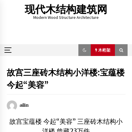
Skip
现代木结构建筑网
to
content
Modern Wood Structure Architecture
木桁架
木桁架
故宫三座砖木结构小洋楼:宝蕴楼
今起“美容”
2015年中国门窗需求将占全球30%
2013年11月28日
中国现代木结构建筑技术产业联盟聚焦绿色新建筑
ailin
2013年10月28日
故宫宝蕴楼 今起“美容” 三座砖木结构小
山西大同：代王府复建工程开建大木结构立架
2012年7月13日
洋楼 曾藏23万件