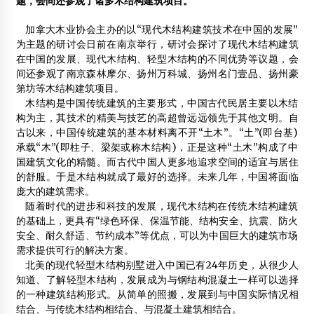
题，会间还参观了诸多木结构建筑项目。
中国森林控股与加拿大木业协会进一步加强木结构建筑合作
加拿大木业协会主办的以“现代木结构建筑技术在中国的发展”
2013年2月3日
为主题的研讨会日前在南京举行，研讨会探讨了现代木结构建筑
在中国的发展、现代木结构、轻型木结构的不同优势等议题，会
韩国首尔Sang Seng Jae住宅
间还参观了南京森林摩尔、扬州万科城、扬州名门壹品、扬州豪
2014年2月28日
第坊等木结构建筑项目。
木结构是中国传统建筑的主要形式，中国古代民居主要以木结
构为主，其技术的精美与技艺的高超曾远远领先于其他文明。自
中国现代木结构技术研究院（暂定名）筹建会在满洲里市召
古以来，中国传统建筑的基本材料离不开“土木”。“土”(即台基)
开
承载“木”(即柱子、梁架或称木结构)，正是这种“土木”构成了中
2017年9月3日
国建筑文化的精髓。而古代中国人更多地追求空间的适宜与居住
的舒服。于是木结构就成了最好的选择。未来几年，中国将面临
维也纳计划盖世界最高木结构摩天大楼
庞大的建筑需求。
2015年3月11日
随着时代的进步和科技的发展，现代木结构在传统木结构建筑
的基础上，更具有“绿色环保、保温节能、结构安全、抗震、防火
安全、耐久舒适、节约成本”等优点，可以为中国巨大的建筑市场
农民历时数月自制木结构直升机
需求提供可行的解决方案。
2012年5月16日
北美的现代轻型木结构别墅进入中国已有24年历史，从很少人
知道、了解轻型木结构，发展成为与钢结构混凝土一样可以选择
解读古今“木刻楞”建筑
的一种建筑结构形式。从简单的照搬，发展到与中国实际情况相
2013年12月3日
结合、与传统木结构相结合、与混凝土建筑相结合。