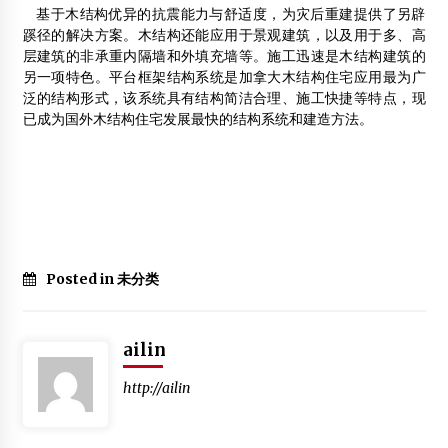
基于木结构优异的抗震能力与舒适度，为灾后重建提供了另辟
阮仪三谈当今城市建设：沦为西方建筑师试验场
蹊径的解决方案。木结构还能应用于景观建筑，以及用于多、高
2012年5月4日
层建筑的非承重内隔墙和外填充墙等。施工迅速是木结构建筑的
另一项特色。平台框架结构系统是加拿大木结构住宅应用最为广
木结构建筑如何控制噪音
泛的结构形式，该系统具有结构简洁合理、施工快捷等特点，现
2014年3月5日
已成为国外木结构住宅发展最快的结构系统和建造方法。
第二届“皇家杯”胶合木结构设计大赛作品
2012年4月29日
Posted in 未分类
ailin
http://ailin