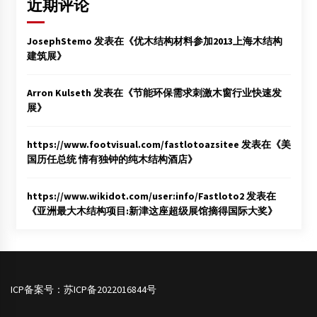
近期评论
JosephStemo
发表在《
优木结构材料参加2013上海木结构
建筑展
》
Arron Kulseth
发表在《
节能环保需求刺激木窗行业快速发
展
》
https://www.footvisual.com/fastlotoazsitee
发表在《
美
国历任总统 情有独钟的纯木结构酒店
》
https://www.wikidot.com/user:info/Fastloto2
发表在
《
亚洲最大木结构项目:新津这座超级展馆摘得国际大奖
》
ICP备案号：
苏ICP备2022016844号