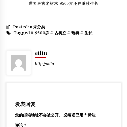
2014年1月21日
世界最古老树木 9500岁还在继续生长
二次装修市场能否成木门救市“良药”
2012年3月28日
Posted in 未分类
大美开封 风雅汴梁：宋代建筑技术高超
Tagged #
9500岁
#
古树立
#
瑞典
#
生长
2015年3月9日
ailin
http://ailin
发表回复
您的邮箱地址不会被公开。
必填项已用
*
标注
评论
*