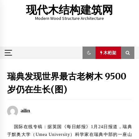
Skip
现代木结构建筑网
to
content
Modern Wood Structure Architecture
木桁架
木桁架
瑞典发现世界最古老树木 9500
岁仍在生长(图)
嘉峪关丝路（长城）文化研究院组织召开第一次工程例会
2018年3月30日
ailin
一带一路架金桥 五洲汇聚大舞台
2015年6月8日
国际在线专稿：据英国《每日邮报》1月24日报道，瑞典
于默奥大学（Umea University）科学家在瑞典中部的一座山
城科会夯实中加木结构绿建战略研究质量