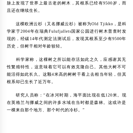
2014年6月16日
脉上发现了世界上最古老的树木，其根系已经有9500岁，而
且还在继续生长。
木结构房屋的保养保护措施
2013年12月3日
这棵欧洲云杉（又名挪威云杉）被称为Old Tjikko，是科
学家于2004年在瑞典Fulufjallets国家公园进行树木普查时发
未来三年 世界门窗需求将稳步增长
现的，经碳14年代测定法测试后，发现其根系至少有9500年
2012年3月31日
历史，但树干相对年龄较轻。
【论文】木结构混合建筑在都市高层的运用
2012年4月11日
科学家称，这棵树之所以能存活如此之久，应感谢其无
性繁殖特性，这意味着它可以有效克隆自己。其他大树不可
“五一”假日高端人气热旺西美纳斯生态小镇
能活得如此长久。这颗4米高的树树干看上去相当年轻，但其
2012年5月4日
根系却已生长了近万年。
【专业】中国古代建筑为何以木结构为主？
研究人员称：“在冰河时期，海平面比现在低120米。现
2012年3月8日
在英格兰与挪威之间的许多水域在当时都是森林。这或许是
2012年材料科学与纳米技术国际会议(ICMSN2012)
一棵来自那个地方、那个时代的冷杉。”
2012年2月16日
山西沁源县圣寿灵空探密(图)