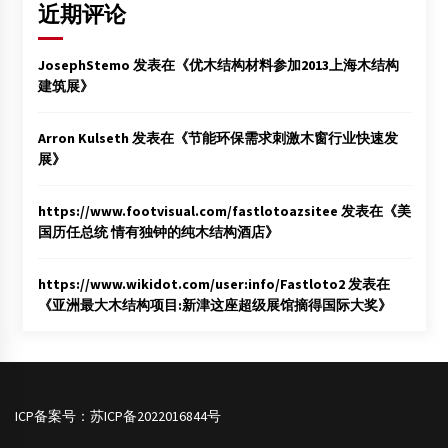
近期评论
JosephStemo
发表在《
优木结构材料参加2013上海木结构
建筑展
》
Arron Kulseth
发表在《
节能环保需求刺激木窗行业快速发
展
》
https://www.footvisual.com/fastlotoazsitee
发表在《
美
国历任总统 情有独钟的纯木结构酒店
》
https://www.wikidot.com/user:info/Fastloto2
发表在
《
亚洲最大木结构项目:新津这座超级展馆摘得国际大奖
》
ICP备案号：
苏ICP备2022016844号