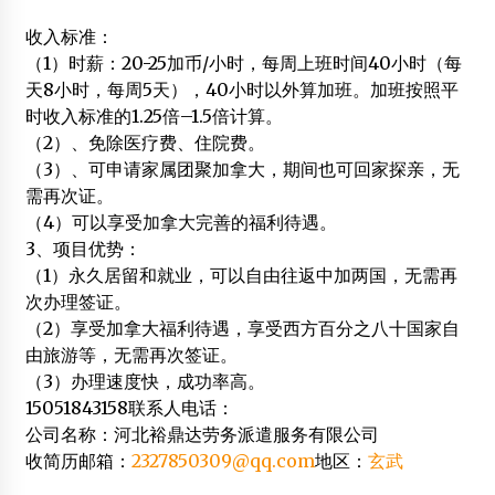
2014年2月28日
收入标准：
山西木结构建筑重现生机
（1）时薪：20-25加币/小时，每周上班时间40小时（每
2015年4月16日
天8小时，每周5天），40小时以外算加班。加班按照平
时收入标准的1.25倍–1.5倍计算。
联众木业： 木结构潜在市场是中小城市
（2）、免除医疗费、住院费。
2012年6月8日
（3）、可申请家属团聚加拿大，期间也可回家探亲，无
需再次证。
（4）可以享受加拿大完善的福利待遇。
3、项目优势：
（1）永久居留和就业，可以自由往返中加两国，无需再
次办理签证。
（2）享受加拿大福利待遇，享受西方百分之八十国家自
由旅游等，无需再次签证。
（3）办理速度快，成功率高。
15051843158
联系人电话：
公司名称：河北裕鼎达劳务派遣服务有限公司
收简历邮箱：
2327850309@qq.com
地区：
玄武