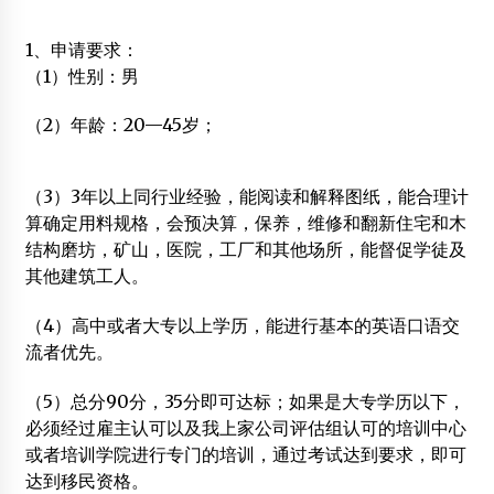
2012年11月26日
1、申请要求：
关于举办“木结构建筑技术推广与标准创新研讨班”的通知
（1）性别：男
2012年6月25日
（2）年龄：20—45岁；
独山消防开展50户以上木结构房屋密集村寨消防检查
2015年2月9日
（3）3年以上同行业经验，能阅读和解释图纸，能合理计
满洲里联众集团简介
2014年10月16日
算确定用料规格，会预决算，保养，维修和翻新住宅和木
结构磨坊，矿山，医院，工厂和其他场所，能督促学徒及
我国防腐木行业发展状况解析
其他建筑工人。
2012年3月22日
（4）高中或者大专以上学历，能进行基本的英语口语交
以传承与创新推动木结构新发展
流者优先。
2016年7月19日
（5）总分90分，35分即可达标；如果是大专学历以下，
国外木结构外形
必须经过雇主认可以及我上家公司评估组认可的培训中心
2014年5月9日
或者培训学院进行专门的培训，通过考试达到要求，即可
内蒙古发现唐代仿木砖墓
达到移民资格。