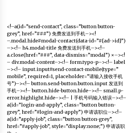
<!–a(id=”send-contact”, class=”button button-
grey”, href=”###”) 免费发送到手机–><!
–.modal.hide#modal-contact(data-id=”#{ad->id}”)
–><!– h4.modal-title 免费发送到手机–><!–
a.close(href=”###”, data-dismiss=”modal”) ×–><!
– div.modal-content–><!– form.typo-p–><!– label
–><!– input.input#send-contact-mobile(type=”
mobile”, required=1, placeholder=”请输入接收手机
号”)–><!– button.send-button.button.input 发送到
手机–><!– button.hide-button.hide–><!– small.p-
error.highlight.hide–><!– | 手机号码输入错误–><!–
a(id=”login-and-apply”, class=”button button-
grey”, href=”#login-and-apply”) 申请该职位–><!–
a(id=”apply-job”, class=”button button-grey”,
href=”#apply-job”, style=”display:none;”) 申请该职