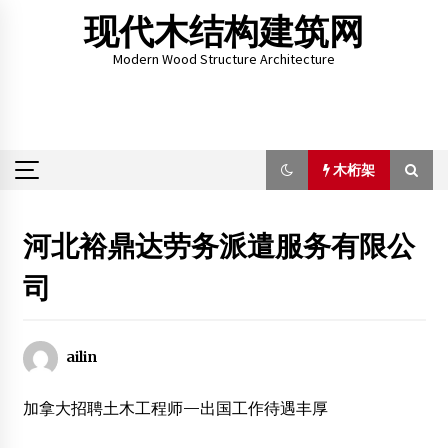
Skip
现代木结构建筑网
to
content
Modern Wood Structure Architecture
木桁架
木桁架
河北裕鼎达劳务派遣服务有限公
司
国外木结构建筑现状
2015年5月8日
ailin
木结构建筑进入规范期
2012年9月23日
加拿大招聘土木工程师—出国工作待遇丰厚
品质地产 名门壹品木结构联排别墅样板间盛大公开