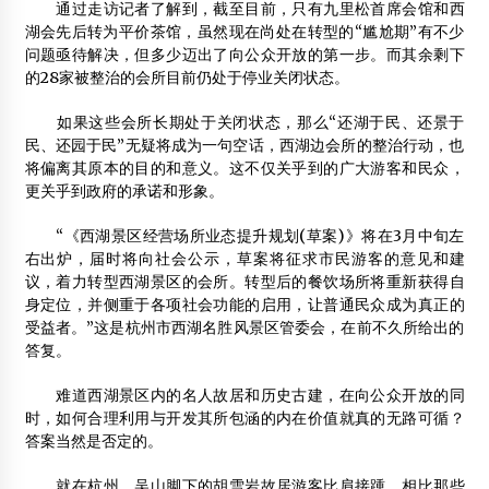
通过走访记者了解到，截至目前，只有九里松首席会馆和西
湖会先后转为平价茶馆，虽然现在尚处在转型的“尴尬期”有不少
问题亟待解决，但多少迈出了向公众开放的第一步。而其余剩下
的28家被整治的会所目前仍处于停业关闭状态。
如果这些会所长期处于关闭状态，那么“还湖于民、还景于
民、还园于民”无疑将成为一句空话，西湖边会所的整治行动，也
将偏离其原本的目的和意义。这不仅关乎到的广大游客和民众，
更关乎到政府的承诺和形象。
“《西湖景区经营场所业态提升规划(草案)》将在3月中旬左
右出炉，届时将向社会公示，草案将征求市民游客的意见和建
议，着力转型西湖景区的会所。转型后的餐饮场所将重新获得自
身定位，并侧重于各项社会功能的启用，让普通民众成为真正的
受益者。”这是杭州市西湖名胜风景区管委会，在前不久所给出的
答复。
难道西湖景区内的名人故居和历史古建，在向公众开放的同
时，如何合理利用与开发其所包涵的内在价值就真的无路可循？
答案当然是否定的。
就在杭州，吴山脚下的胡雪岩故居游客比肩接踵，相比那些