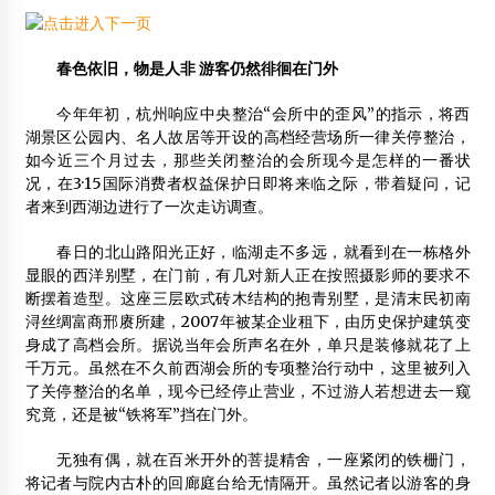
瑞光塔塔顶木结构加固完工
2014年3月22日
春色依旧，物是人非 游客仍然徘徊在门外
今年年初，杭州响应中央整治“会所中的歪风”的指示，将西
供应刨花板、三聚氰胺贴面板_代理商机_山东巨龙黄河板材
有限公司
湖景区公园内、名人故居等开设的高档经营场所一律关停整治，
2012年4月30日
如今近三个月过去，那些关闭整治的会所现今是怎样的一番状
况，在3·15国际消费者权益保护日即将来临之际，带着疑问，记
神东木屋:木结构房屋20层技术难度已被公司克服
者来到西湖边进行了一次走访调查。
2014年5月25日
春日的北山路阳光正好，临湖走不多远，就看到在一栋格外
龙腾实业：山西将推广现代木结构建筑技术
显眼的西洋别墅，在门前，有几对新人正在按照摄影师的要求不
2012年7月12日
断摆着造型。这座三层欧式砖木结构的抱青别墅，是清末民初南
浔丝绸富商邢赓所建，2007年被某企业租下，由历史保护建筑变
第五届中国木结构产业大会暨多高层木结构建筑高峰论坛在
身成了高档会所。据说当年会所声名在外，单只是装修就花了上
武汉召开
千万元。虽然在不久前西湖会所的专项整治行动中，这里被列入
2017年7月1日
了关停整治的名单，现今已经停止营业，不过游人若想进去一窥
究竟，还是被“铁将军”挡在门外。
樟子松扣板、云杉扣板、上海买桑拿板内墙装饰扣板就选程
佳
无独有偶，就在百米开外的菩提精舍，一座紧闭的铁栅门，
2012年8月13日
将记者与院内古朴的回廊庭台给无情隔开。虽然记者以游客的身