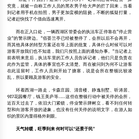
究竟，就被一自称工作人员的黑衣男子给大声的拦了回来，当看
到记者用手机在拍照，男子更加蛮横的阻挠，不断的狐疑打量，
记者赶快找了个借由迅速离开。
而在正入口处，一辆西湖区管委会的执法车正停靠在“停止营
业”的警示牌边。“佰荟兰亭已经被整停了，会所以后不会再开，
而其他具体的转型方案还在等上面的批复，具体什么时候可以对
游客开放我们也不知道，我们只按照上面的通知办事。”当记者上
前表明来意后，执法车里的工作人员告诉记者，他们只是负责在
此作为监管，具体的事宜也不太清楚。而在被问到为何不让游客
在此逗留时，工作人员则开始了搪塞，说是会所在整顿比较凌
乱，所以要顾及游客的安全。
环着西湖一路走，卡森庄园、清音楼、静逸别墅、听涛居、
917花园餐厅，钱王美庐等……这些在整顿行动中被关停的会所，
近百天过去了，依旧大门紧锁，停业警示牌树立，看不到任何转
型和向游客开放的迹象，也没有任何关停的说明文字，在游人如
织的景区内显得格外刺眼。
天气转暖，旺季到来 何时可以“还景于民”