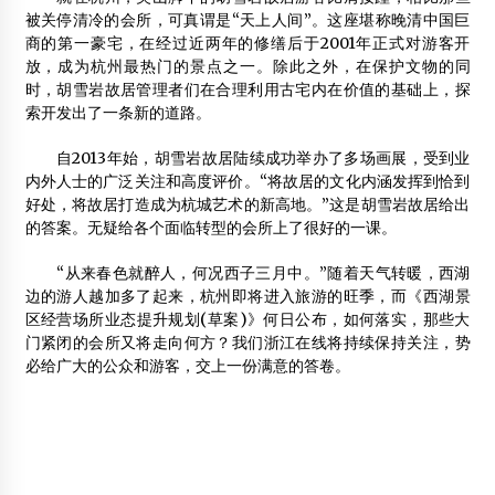
被关停清冷的会所，可真谓是“天上人间”。这座堪称晚清中国巨
商的第一豪宅，在经过近两年的修缮后于2001年正式对游客开
放，成为杭州最热门的景点之一。除此之外，在保护文物的同
时，胡雪岩故居管理者们在合理利用古宅内在价值的基础上，探
索开发出了一条新的道路。
自2013年始，胡雪岩故居陆续成功举办了多场画展，受到业
内外人士的广泛关注和高度评价。“将故居的文化内涵发挥到恰到
好处，将故居打造成为杭城艺术的新高地。”这是胡雪岩故居给出
的答案。无疑给各个面临转型的会所上了很好的一课。
“从来春色就醉人，何况西子三月中。”随着天气转暖，西湖
边的游人越加多了起来，杭州即将进入旅游的旺季，而《西湖景
区经营场所业态提升规划(草案)》何日公布，如何落实，那些大
门紧闭的会所又将走向何方？我们浙江在线将持续保持关注，势
必给广大的公众和游客，交上一份满意的答卷。