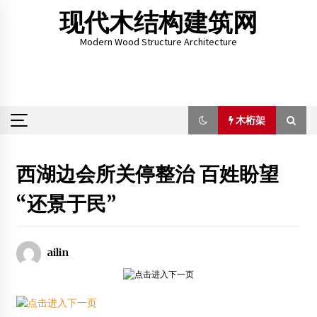
Skip
现代木结构建筑网
to
content
Modern Wood Structure Architecture
木桁架
木桁架
西湖边会所关停整治 百姓盼望
“还景于民”
2012海南国际木结构论坛暨企业家年会
2012年11月6日
现代木结构现身华东区绿建基地
ailin
2014年6月14日
贵州省消防总队部署《木结构民族民居建筑防火设计规范》
编制工作
2013年7月10日