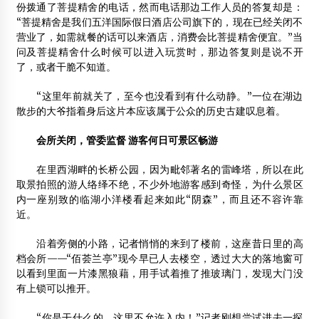
份拨通了菩提精舍的电话，然而电话那边工作人员的答复却是：
胡浩：迎接住宅革命的木结构浪潮
“菩提精舍是我们五洋国际假日酒店公司旗下的，现在已经关闭不
2014年11月10日
营业了，如需就餐的话可以来酒店，消费会比菩提精舍便宜。”当
问及菩提精舍什么时候可以进入玩赏时，那边答复则是说不开
2012年8月昆明木屋、木结构及配套设施展览会
了，或者干脆不知道。
2012年7月18日
“这里年前就关了，至今也没看到有什么动静。”一位在湖边
2014中日木结构建筑营造及木材应用技术研讨会
散步的大爷指着身后这片本应该属于公众的历史古建叹息着。
2014年3月5日
会所关闭，管委监督 游客何日可景区畅游
在里西湖畔的长桥公园，因为毗邻著名的雷峰塔，所以在此
取景拍照的游人络绎不绝，不少外地游客感到奇怪，为什么景区
内一座别致的临湖小洋楼看起来如此“阴森”，而且还不容许靠
近。
沿着旁侧的小路，记者悄悄的来到了楼前，这座昔日里的高
档会所——“佰荟兰亭”现今早已人去楼空，透过大大的落地窗可
以看到里面一片漆黑狼藉，用手试着推了推玻璃门，发现大门没
有上锁可以推开。
“你是干什么的，这里不允许入内！”记者刚想尝试进去一探