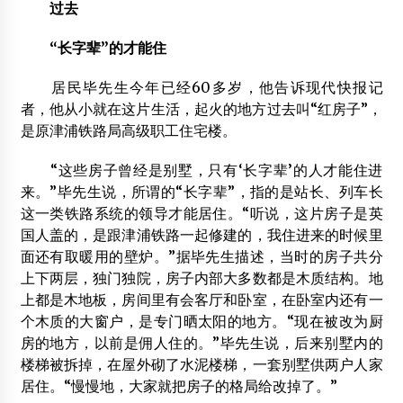
过去
“长字辈”的才能住
居民毕先生今年已经60多岁，他告诉现代快报记
者，他从小就在这片生活，起火的地方过去叫“红房子”，
是原津浦铁路局高级职工住宅楼。
“这些房子曾经是别墅，只有‘长字辈’的人才能住进
来。”毕先生说，所谓的“长字辈”，指的是站长、列车长
这一类铁路系统的领导才能居住。“听说，这片房子是英
国人盖的，是跟津浦铁路一起修建的，我住进来的时候里
面还有取暖用的壁炉。”据毕先生描述，当时的房子共分
上下两层，独门独院，房子内部大多数都是木质结构。地
上都是木地板，房间里有会客厅和卧室，在卧室内还有一
个木质的大窗户，是专门晒太阳的地方。“现在被改为厨
房的地方，以前是佣人住的。”毕先生说，后来别墅内的
楼梯被拆掉，在屋外砌了水泥楼梯，一套别墅供两户人家
居住。“慢慢地，大家就把房子的格局给改掉了。”