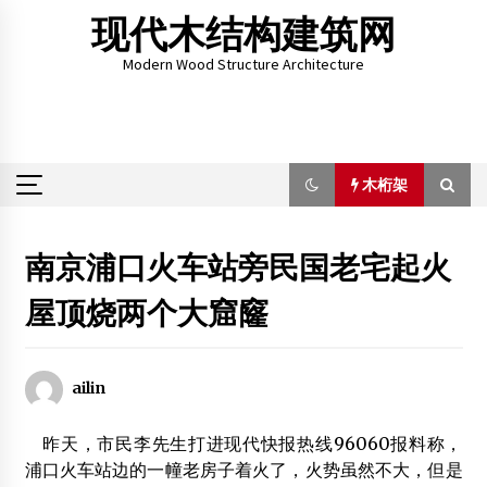
Skip
现代木结构建筑网
to
content
Modern Wood Structure Architecture
木桁架
木桁架
南京浦口火车站旁民国老宅起火
屋顶烧两个大窟窿
宸美家具(厦门)有限公司
2012年2月11日
第四届“联众杯”暨首届全国木结构设计大赛强势来袭
ailin
2013年6月30日
昨天，市民李先生打进现代快报热线96060报料称，
2013北京园林景观展- 第三届中国国际园林景观与美好人
居展览会
浦口火车站边的一幢老房子着火了，火势虽然不大，但是
2012年10月18日