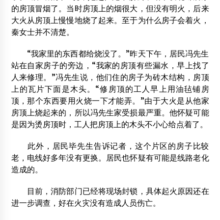
的房顶冒烟了。当时房顶上的烟很大，但没有明火，后来
2013年4月10日
大火从房顶上慢慢地烧了起来。至于为什么房子会着火，
2012法国JEC复合材料展将于3月27日召开
秦女士并不清楚。
2012年2月3日
“我家里的东西都给烧没了。”昨天下午，居民冯先生
木结构专业方向20名大学生奔赴企业参加社会实践
站在自家房子的旁边，“我家的房顶有些漏水，早上找了
2012年7月3日
人来修理。”冯先生说，他们住的房子为砖木结构，房顶
上的瓦片下面是木头。“修房顶的工人早上用油毡铺房
顶，那个东西要用火烧一下才能弄。”由于大火是从他家
房顶上烧起来的，所以冯先生家受损最严重。他怀疑可能
是因为烫房顶时，工人把房顶上的木头不小心给点着了。
此外，居民毕先生告诉记者，这个片区的房子比较
老，电线好多年没有更换。居民也怀疑有可能是线路老化
造成的。
目前，消防部门已经将现场封锁，具体起火原因还在
进一步调查，好在火灾没有造成人员伤亡。