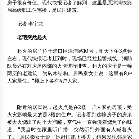
房子很有价值。现代快报记者了解到，这里是原津浦铁路
局高级职工住宅楼，是民国建筑。
现代木结构建筑将进入高速发展期
2014年10月9日
记者 李宇龙
大竹县洪巨木材加工厂
老宅突然起火
2013年2月4日
起火的房子位于浦口区津浦路10号，昨天下午3点钟
山西70余处濒危文物建筑今年抢险修缮
左右，现代快报记者赶到时，现场已经拉起警戒线。消防
2014年3月17日
队员还在对房屋内部的火情进行排查。起火的房子是一幢
首届世界人造板大会在临沂召开
两层的老建筑，为砖木结构。居民秦女士说，这里有8户
2015年10月20日
人家居住。“楼上下各有4户人家。
香山工坊:“承香堂”设计与营造建设纪实
2012年8月27日
附近的居民说，起火点是在2楼一户人家的房顶，受
[发明专利]卡槽式地板结构及安装方法
火灾影响最大的是2楼的住户。记者看到这幢房子的房顶
2012年2月3日
被大火烧出了两个大窟窿，空气中一直弥漫着烧焦了的味
道。“我当时在家里听广播，突然听到外面有人喊着火
了。”居民秦女士说，她赶忙跑下楼去，结果发现邻居家
提供各种样式木屋产品