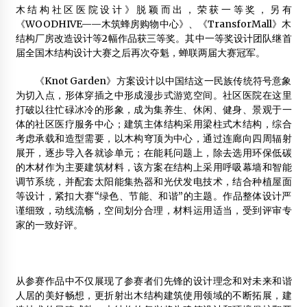
木结构社区医院设计》脱颖而出，荣获一等奖，另有
全球木结构建筑设计对比发展现况
《WOODHIVE——木筑蜂房购物中心》、《TransforMall》木
2014年9月15日
结构厂房改造设计等2幅作品获三等奖。其中一等奖设计团队继首
届全国木结构设计大赛之后再次夺魁，蝉联两届大赛冠军。
【EI检索】2014 ICACME自动控制与机电工程国际会议
2014年5月5日
《Knot Garden》方案设计以中国结这一民族传统符号意象
为切入点，形体穿插之中形成漫步式游览空间。社区医院在这里
打破以往忙碌冰冷的形象，成为集养生、休闲、健身、景观于一
体的社区医疗服务中心；建筑主体结构采用梁柱式木结构，综合
考虑承载和造型需要，以木构穹顶为中心，通过连廊向四周辐射
展开，逐步导入各就诊单元；在能耗问题上，除去选用环保低碳
的木材作为主要建筑材料，该方案在结构上采用呼吸幕墙和智能
调节系统，并配套太阳能集热器和光伏发电技术，结合种植屋面
等设计，紧扣大赛“绿色、节能、和谐”的主题。作品整体设计严
谨细致，动线流畅，空间划分合理，材料运用适当，受到评审专
家的一致好评。
从参赛作品中不仅展现了参赛者们先锋的设计理念和对未来和谐
人居的美好畅想，更折射出木结构建筑使用领域的不断拓展，建