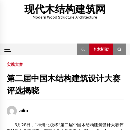
Skip
现代木结构建筑网
to
content
Modern Wood Structure Architecture
木桁架
木桁架
实践大赛
第二届中国木结构建筑设计大赛
常州建20米高鸟儿豪宅 配有全木结构的“观鸟屋”
评选揭晓
2014年4月10日
【视频】木框架剪力墙结构施工新技术
2015年1月7日
ailin
天气潮湿闷热白蚁来袭 老式办公楼木结构公房成重灾区
3月28日，“神州北极杯”第二届中国木结构建筑设计大赛评
2013年5月31日