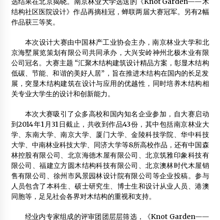
选结果在北京揭晓。南京林业大学选送的《Knot Garden­——木
结构社区医院设计》作品再摘桂冠，蝉联两届大赛冠军。另有2幅
林业产业诚信联盟将吸纳木门木结构企业
作品获三等奖。
2014年2月9日
本次设计大赛由中国林产工业协会主办，南京林业大学和北
供应进口、国产装饰板_代理商机_北京宝丰兴隆钢结构技术
发展有限公司
京海墅展览策划有限公司共同承办，大兴安岭神州北极木业有限
2012年4月30日
公司冠名。大赛主题 “汇聚木结构建筑设计精品方案，彰显木结构
低碳、节能、和谐的美好人居”，旨在推进木结构在国内的长足发
【木材求购】北美黄松原木
展，突显木结构建筑在设计与应用的优越性，同时培养木结构相
2013年2月4日
关专业大学生的设计和创新能力。
园林景观工程中合理应用木结构措施
本次大赛吸引了众多高校和国内知名企业参加，自大赛启动
2015年5月25日
到2014年1月31日截止，共收到作品43份，其中包括南京林业大
学、东南大学、南京大学、厦门大学、金陵科技学院、华中科技
东莞市东大木业有限公司
大学、中南林业科技大学、同济大学等8所高校作品，还有中国森
2013年2月4日
林控股有限公司、北京海德木屋有限公司、北京筑雅印象科技有
限公司、福建立方圆木结构科技有限公司、北京澳林时代木屋销
木结构建筑的兴衰与抉择
售有限公司、徐州市风景园林设计院有限公司等企业投稿。参与
2014年4月26日
人员包含了本科生、硕士研究生、博士生和设计从业人员、港澳
同胞等，足见社会各界对木结构的重视和支持。
OSB板，欧松板，刨花板，木屋外墙板，扣板，工程木
2012年7月10日
经业内专家组成的评审团团层层筛选，《Knot Garden——