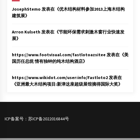
JosephStemo
发表在《
优木结构材料参加2013上海木结构
建筑展
》
Arron Kulseth
发表在《
节能环保需求刺激木窗行业快速发
展
》
https://www.footvisual.com/fastlotoazsitee
发表在《
美
国历任总统 情有独钟的纯木结构酒店
》
https://www.wikidot.com/user:info/Fastloto2
发表在
《
亚洲最大木结构项目:新津这座超级展馆摘得国际大奖
》
ICP备案号：
苏ICP备2022016844号