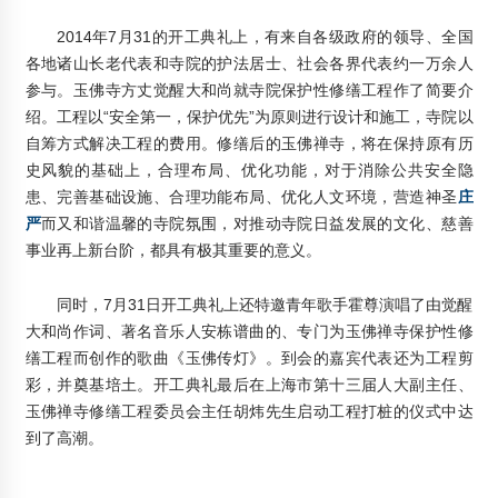
2014年7月31的开工典礼上，有来自各级政府的领导、全国
各地诸山长老代表和寺院的护法居士、社会各界代表约一万余人
参与。玉佛寺方丈觉醒大和尚就寺院保护性修缮工程作了简要介
绍。工程以“安全第一，保护优先”为原则进行设计和施工，寺院以
自筹方式解决工程的费用。修缮后的玉佛禅寺，将在保持原有历
史风貌的基础上，合理布局、优化功能，对于消除公共安全隐
患、完善基础设施、合理功能布局、优化人文环境，营造神圣
庄
严
而又和谐温馨的寺院氛围，对推动寺院日益发展的文化、慈善
事业再上新台阶，都具有极其重要的意义。
同时，7月31日开工典礼上还特邀青年歌手霍尊演唱了由觉醒
大和尚作词、著名音乐人安栋谱曲的、专门为玉佛禅寺保护性修
缮工程而创作的歌曲《玉佛传灯》。到会的嘉宾代表还为工程剪
彩，并奠基培土。开工典礼最后在上海市第十三届人大副主任、
玉佛禅寺修缮工程委员会主任胡炜先生启动工程打桩的仪式中达
到了高潮。