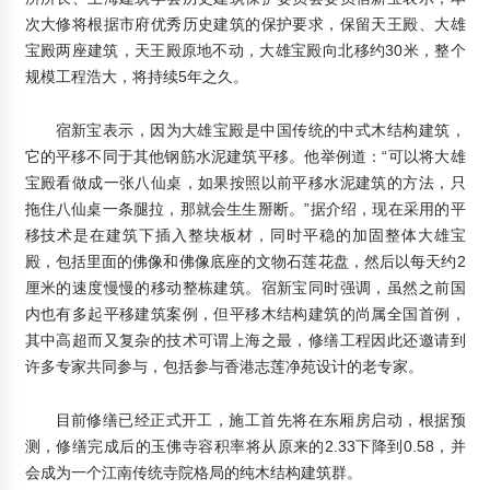
2012年3月11日
次大修将根据市府优秀历史建筑的保护要求，保留天王殿、大雄
日本专家在南林大举办木结构建筑专题讲座
宝殿两座建筑，天王殿原地不动，大雄宝殿向北移约30米，整个
2014年3月15日
规模工程浩大，将持续5年之久。
木屋别墅定制流程
宿新宝表示，因为大雄宝殿是中国传统的中式木结构建筑，
2015年5月9日
它的平移不同于其他钢筋水泥建筑平移。他举例道：“可以将大雄
宝殿看做成一张八仙桌，如果按照以前平移水泥建筑的方法，只
拖住八仙桌一条腿拉，那就会生生掰断。”据介绍，现在采用的平
移技术是在建筑下插入整块板材，同时平稳的加固整体大雄宝
殿，包括里面的佛像和佛像底座的文物石莲花盘，然后以每天约2
厘米的速度慢慢的移动整栋建筑。宿新宝同时强调，虽然之前国
内也有多起平移建筑案例，但平移木结构建筑的尚属全国首例，
其中高超而又复杂的技术可谓上海之最，修缮工程因此还邀请到
许多专家共同参与，包括参与香港志莲净苑设计的老专家。
目前修缮已经正式开工，施工首先将在东厢房启动，根据预
测，修缮完成后的玉佛寺容积率将从原来的2.33下降到0.58，并
会成为一个江南传统寺院格局的纯木结构建筑群。