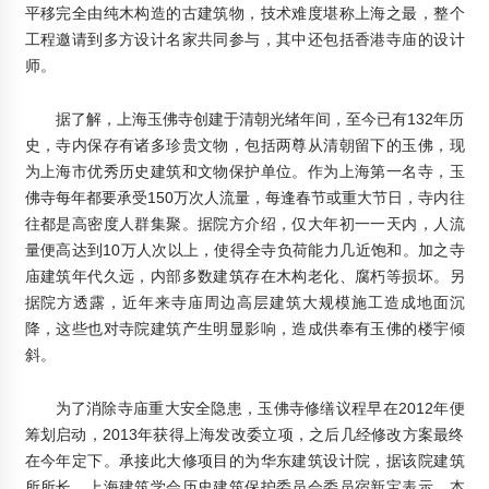
2013年4月21日
平移完全由纯木构造的古建筑物，技术难度堪称上海之最，整个
工程邀请到多方设计名家共同参与，其中还包括香港寺庙的设计
现代木结构现身华东区绿建基地
师。
2014年6月14日
据了解，上海玉佛寺创建于清朝光绪年间，至今已有132年历
上海巍图软件有限公司
史，寺内保存有诸多珍贵文物，包括两尊从清朝留下的玉佛，现
2014年1月14日
为上海市优秀历史建筑和文物保护单位。作为上海第一名寺，玉
联众木屋:巴彦淖尔二期项目将于年底竣工
佛寺每年都要承受150万次人流量，每逢春节或重大节日，寺内往
2014年10月21日
往都是高密度人群集聚。据院方介绍，仅大年初一一天内，人流
量便高达到10万人次以上，使得全寺负荷能力几近饱和。加之寺
供应中纤板_代理商机_茂林木业
庙建筑年代久远，内部多数建筑存在木构老化、腐朽等损坏。另
2012年4月30日
据院方透露，近年来寺庙周边高层建筑大规模施工造成地面沉
降，这些也对寺院建筑产生明显影响，造成供奉有玉佛的楼宇倾
南京目赏门业有限公司
斜。
2012年2月11日
临沂宏福大帝（田园居）木业有限公司
为了消除寺庙重大安全隐患，玉佛寺修缮议程早在2012年便
2013年2月4日
筹划启动，2013年获得上海发改委立项，之后几经修改方案最终
在今年定下。承接此大修项目的为华东建筑设计院，据该院建筑
全国木屋木结构诚信联盟企业30强在京颁奖
所所长、上海建筑学会历史建筑保护委员会委员宿新宝表示，本