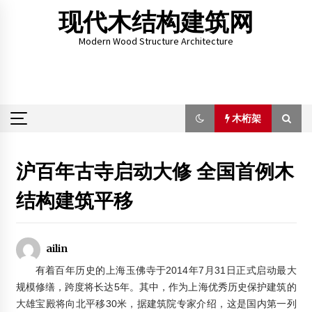
Skip
现代木结构建筑网
to
content
Modern Wood Structure Architecture
木桁架
木桁架
沪百年古寺启动大修 全国首例木
结构建筑平移
木结构建筑必须结合环境
2012年7月24日
程阳风雨桥获世界最美的十座桥梁排名第八
ailin
2019年2月6日
有着百年历史的上海玉佛寺于2014年7月31日正式启动最大
规模修缮，跨度将长达5年。其中，作为上海优秀历史保护建筑的
大雄宝殿将向北平移30米，据建筑院专家介绍，这是国内第一列
李勇：解读徽派民居特色及木结构的维护