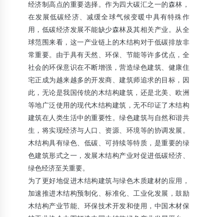
经济制高点的重要选择。作为四大碳汇之一的森林，
【硕士论文】新型木结构在“平改坡”中的应用研究
在发展低碳经济、减缓全球气候变暖中具有特殊作
2012年2月7日
用，低碳经济发展不能缺少森林及其相关产业。从全
木结构建筑系为小松幸平教授举办欢迎会
球范围来看，这一产业链上的木结构对于低碳排放非
2015年10月15日
常重要。由于具有天然、环保、节能等许多优点，全
社会的环保意识在不断增强，营造绿色建筑、健康住
南京林业大学木结构方向本科人才培养与课程设置研讨会
宅正成为越来越多的开发商、建筑师追求的目标，因
2013年11月5日
此，无论是我国传统的木结构建筑，还是北美、欧洲
热烈祝贺《专家讲堂》正式开办
等地广泛使用的现代木结构建筑，无不印证了木结构
2013年2月18日
建筑在人类生活中的重要性。绿色建筑与自然和谐共
生，将实现经济与人口、资源、环境等的协调发展。
华惠建筑:木结构专业服务
木结构具有绿色、低碳、可持续等特质，是重要的绿
2013年9月17日
色建筑形式之一，发展木结构产业对促进低碳经济、
前景看好，人才聚至
绿色经济至关重要。
2012年6月8日
为了更好地促进木结构建筑与绿色木质建材的应用，
加速推进木结构预制化、标准化、工业化发展，鼓励
贵州省《连片木结构村寨火灾防控关键技术研究与应用》项
目实施取得显著成效
木结构产业节能、环保技术开发和使用，中国木材保
2017年7月24日