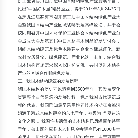
护工业协会力图打造中国木结构绿色产业发展平台，
推出“中国好木屋”精品企业，将于2014年8月24-25日
中国林产工业协会鼎立举办木结构建筑展
2014年4月1日
在黑龙江绥芬河市召开第二届中国木结构绿色产业大
会暨我国木结构产业区域战略发展高峰论坛，并于会
小雨木屋：日本商务团参观公司承建的“山水放歌项目”
议同期召开中国木材保护工业协会木结构绿色产业分
2013年3月24日
会成立大会及第五届中日木材与木制品贸易研讨会，
组织木结构建筑及绿色木质建材企业围绕城镇化、新
农村农房建设、绿色建筑、产业化这一主题，结合我
国木结构市场需求深入探讨和交流，共同促进木结构
产业的区域合作和绿色发展。
二、我国木结构建筑的发展历程
我国木结构的历史可以追溯到3500年前，其发展变化
贯穿整个古代建筑的发展过程，也是我国古代建筑成
就的代表。我国已知最早采用榫卯技术的浙江余姚河
姆渡干阑式木结构距今约六七千年，被誉为“华夏建筑
文化之源”。我国许多遗留的古木结构已历经百年甚至
千年，如山西的应县木塔和悬空寺距今已有1000多年
的历史，仍然保存完好。20世纪80年代，由于可用于