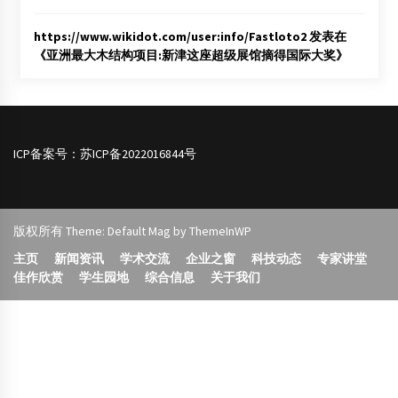
https://www.wikidot.com/user:info/Fastloto2
发表在
《
亚洲最大木结构项目:新津这座超级展馆摘得国际大奖
》
ICP备案号：
苏ICP备2022016844号
版权所有 Theme: Default Mag by
ThemeInWP
主页
新闻资讯
学术交流
企业之窗
科技动态
专家讲堂
佳作欣赏
学生园地
综合信息
关于我们