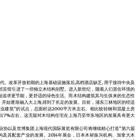
2013年9月2日
南京林业大学木结构建筑专业2014届毕业生
专场招聘会盛况空前
）
2013年12月2日
浏阳古镇斥资千万买古建筑 拆成上万构件异
地重建
2015年4月16日
。改革开放初期的上海基础设施落后,高档酒店缺乏, 用于接待中央及
西郊宾馆引进了一些独立木结构别墅。进入新世纪，随着人们居住环境的
始追求更节能，更舒适的绿色生活。而木结构建筑其与生俱来的生态性
，开始逐渐融入大上海,得到了长足的发展。目前，浦东三林地区的经适
业建筑”的试点，总面积达2000平方米左右。相比较轻钢和混凝土房
多出7%左右。这无疑对木结构住宅在上海乃至华东地区的发展具有更大
业协以及世博集团上海现代国际展览有限公司将继续精心打造“第六届
构及其配套产业的发展。2014年展会，日本木材振兴机构、加拿大木