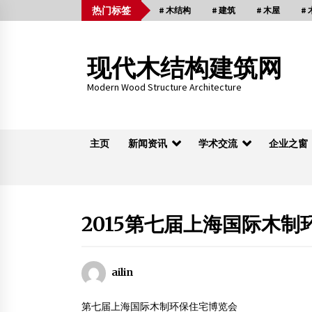
Skip
热门标签
# 木结构
# 建筑
# 木屋
#
to
content
现代木结构建筑网
Modern Wood Structure Architecture
主页
新闻资讯
学术交流
企业之窗
木桁架
2015第七届上海国际木
岳池百年穿木结构老宅起火 20户居民住房被
烧毁
ailin
2014年9月12日
耐候木油，水性耐候木油，班百赫
第七届上海国际木制环保住宅博览会