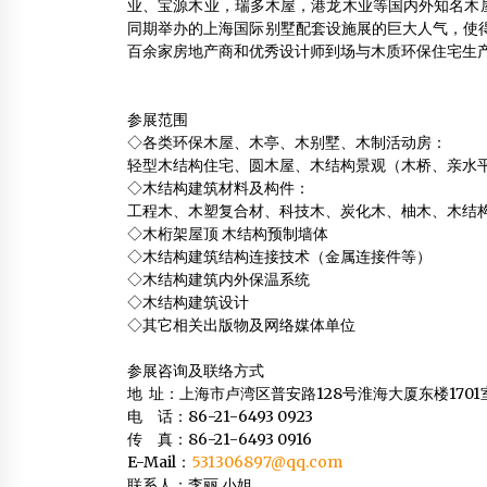
业、宝源木业，瑞多木屋，港龙木业等国内外知名木
同期举办的上海国际别墅配套设施展的巨大人气，使得
百余家房地产商和优秀设计师到场与木质环保住宅
参展范围
◇各类环保木屋、木亭、木别墅、木制活动房：
轻型木结构住宅、圆木屋、木结构景观（木桥、亲水
◇木结构建筑材料及构件：
工程木、木塑复合材、科技木、炭化木、柚木、木结
◇木桁架屋顶 木结构预制墙体
◇木结构建筑结构连接技术（金属连接件等）
◇木结构建筑内外保温系统
◇木结构建筑设计
◇其它相关出版物及网络媒体单位
参展咨询及联络方式
地 址：上海市卢湾区普安路128号淮海大厦东楼1701室
电 话：86-21-6493 0923
传 真：86-21-6493 0916
E-Mail：
531306897@qq.com
联系人：李丽 小姐