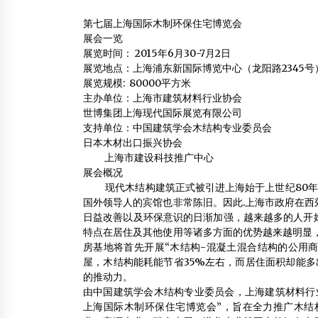
2013年12月13日
第七届上海国际木制环保住宅博览会
展会一览
绥芬河市友谊木业集团有限公司
展览时间： 2015年6月30-7月2日
2013年2月4日
展览地点：上海浦东新国际博览中心（龙阳路2345号
展览规模: 80000平方米
主办单位：上海市建筑材料行业协会
世博集团上海现代国际展览有限公司
白色木蜡油新上市
支持单位：中国建筑学会木结构专业委员会
2016年9月17日
日本木材出口振兴协会
上海市建设科技推广中心
展会概况
现代木结构建筑正式被引进上海始于上世纪80年代
国外领导人的宾馆也非常陈旧。因此.上海市政府在
日益改善以及环保意识的日渐加强，越来越多的人开
特点在居住及其他使用等诸多方面的优势越来越明显
房基地将首先开展“木结构-混凝土混合结构的公用商
屋，木结构能耗能节省35%左右，而居住面积却能
的推动力。
由中国建筑学会木结构专业委员会，上海建筑材料行
上海国际木制环保住宅博览会”，旨在全力推广木结