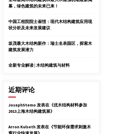
师
幕，绿色建筑的未来已来！
2012年3月17日
小松幸平特聘教授聘任仪式在材料学院隆重举
中国工程院院士崔愷：现代木结构建筑应用现
行
状分析及未来发展建议
2015年12月17日
坂茂最大木结构新作：瑞士名表园区，探索木
【专业】红木家具木材干燥工艺
建筑发展潜力
2012年3月23日
全新专业解读 | 木结构建筑与材料
近期评论
JosephStemo
发表在《
优木结构材料参加
2013上海木结构建筑展
》
Arron Kulseth
发表在《
节能环保需求刺激木
窗行业快速发展
》