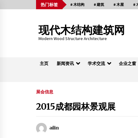
Skip
热门标签
# 木结构
# 建筑
# 木屋
#
to
content
现代木结构建筑网
Modern Wood Structure Architecture
主页
新闻资讯
学术交流
企业之窗
木桁架
展会信息
2015成都园林景观展
木屋村打造大跨度异型弯曲胶合木、胶合梁
2015年10月9日
ailin
南京新型白蚁灭治药剂获国家专利
2015年6月3日