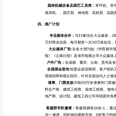
园林机械设备及园艺工具类：
草坪机、草
梳草机、、园艺剪、伸缩剪、高枝剪、花园
四、推广计划
专业媒体合作：
与15家综合大众媒体，2
万封商业信函，每月都发一次50万条短信，
大众媒体广告:
在各大报刊如《华西都市
报》《云南日报》及省市电视台等大众媒体
户外广告：
在成都、重庆、云南、贵州及省
全国展会宣传:
组委会派招商部，客户部的
现场招商和观众组织，针对全国业内人士
请柬、门票发放:
印制30万张请柬和门票
料生产商、建筑工程商、装饰工程商、物管
地产商、设计院、建筑工程公司等组团并免
客服部专职邀请：
客服部拥有20余人，通
对一邀请，同时做好建材市场、VIP客户的