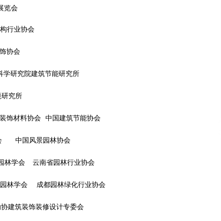
展览会
广东省四会市永健木材厂
构行业协会
2013年2月4日
饰协会
中日专家聚集南林 研讨“绿色建筑”产业前沿
学研究院建筑节能研究所
话题
2017年3月19日
境研究所
装饰材料协会 中国建筑节能协会
 中国风景园林协会
林学会 云南省园林行业协会
园林学会 成都园林绿化行业协会
勘协建筑装饰装修设计专委会