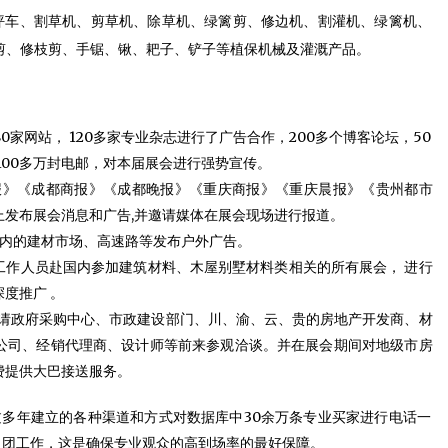
坪车、割草机、剪草机、除草机、绿篱剪、修边机、割灌机、绿篱机、
剪、修枝剪、手锯、锹、耙子、铲子等植保机械及灌溉产品。
80家网站， 120多家专业杂志进行了广告合作，200多个博客论坛，50
100多万封电邮，对本届展会进行强势宣传。
报》《成都商报》《成都晚报》《重庆商报》《重庆晨报》《贵州都市
上发布展会消息和广告,并邀请媒体在展会现场进行报道。
内的建材市场、高速路等发布户外广告。
工作人员赴国内参加建筑材料、木屋别墅材料类相关的所有展会， 进行
做深度推广 。
邀请政府采购中心、市政建设部门、川、渝、云、贵的房地产开发商、材
公司、经销代理商、设计师等前来参观洽谈。并在展会期间对地级市房
费提供大巴接送服务。
过多年建立的各种渠道和方式对数据库中30余万条专业买家进行电话一
组团工作，这是确保专业观众的高到场率的最好保障。