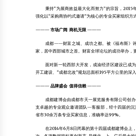
秉持“为展商效益最大化而努力”的宗旨，201
强化以“采购商协约式邀请”为核心的专业买家组织方
———
市场广阔 商机无限
———
成都——财富之城、成功之都。被《福布斯》评为
家，居中西部城市之首。财富全球论坛的成功举办，
面对新一轮西部大开发，成渝经济区建设已成为全
开工建设、“成都北改”规划总面积195平方公里的深
———
品牌盛会 值得信赖
———
成都建博会由成都市天一展览服务有限公司创办
支卓越的专业观众邀请团队—客服部，经十四届的沉淀
省市30余万条专业买家信息，准确率达99%。
在2014年6月8日闭幕的第十四届成都建博会上