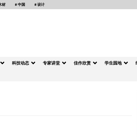
 木材
# 中国
# 设计
科技动态
专家讲堂
佳作欣赏
学生园地
大竹县洪巨木材加工厂
2013年2月4日
广东丰顺县林海实业有限公司
2012年2月11日