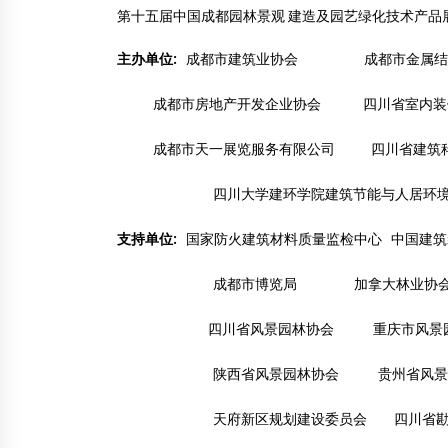
第十五届中国成都园林景观 建造及园艺绿化技术产品
“神州北极杯”第二届中国木结构设计大赛拉
主办单位:
成都市建筑业协会 成都市金属结
开帷幕
2013年12月13日
成都市房地产开发企业协会 四川省室内装
红雪松 图解木屋村红雪松规格与等级
成都市天一展览服务有限公司 四川省建筑科
2015年6月17日
四川大学建环学院建筑节能与人居环
支持单位:
国家防火建筑材料质量监检中心 中国建筑
成都市博览局 加拿大林业协会
四川省风景园林协会 重庆市风景园
陕西省风景园林协会 贵州省风景
天府新区规划建设委员会 四川省