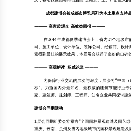
次，各项数据指标再创新高, 是继北、上、广后
成都建博会被成都市博览局列为本土重点支持
———
高素质观众 高效益回报
———
在2014年成都夏季建博会上，省内21个地级
司、施工单位、设计单位、装饰公司、经销商、设计
素得到最佳的展示效果，本届展会获得了良好的口碑
——— 高端解读 权威论道 ———
为保障行业交流的层次与深度，展会将“中国（成
标”。力邀国内外最知名、最权威的建筑节能行业专
家、建筑师、规划师、工程师、知名企业共同探讨建
建博会同期活动
1.展会同期组委会将举办“全国园林景观建造及园艺
重庆、云南、贵州及省内地级城市的园林景观建造及