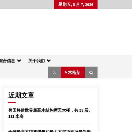
星期五, 8 月 7, 2026
综合信息
关于我们
木桁架
近期文章
[实用新型]卡槽式地板结构及联接件
美国将建世界最高木结构摩天大楼，共 55 层、
2012年2月3日
183 米高
2015中国木制品与木结构产业大会在邳州召
开
全球最高木结构建筑和最大木屋顶机场最新揭