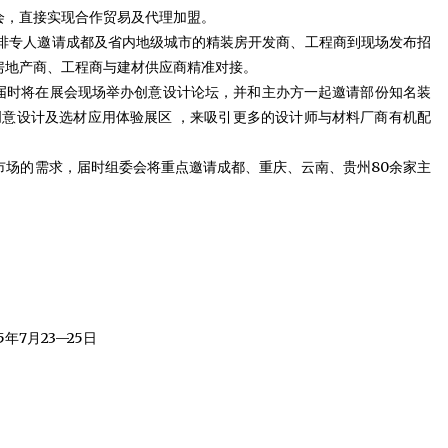
会，直接实现合作贸易及代理加盟。
将安排专人邀请成都及省内地级城市的精装房开发商、工程商到现场发布招
房地产商、工程商与建材供应商精准对接。
会届时将在展会现场举办创意设计论坛，并和主办方一起邀请部份知名装
创意设计及选材应用体验展区 ，来吸引更多的设计师与材料厂商有机配
户市场的需求，届时组委会将重点邀请成都、重庆、云南、贵州80余家主
15年7月23—25日