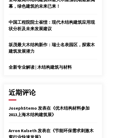
2015年7月2日
幕，绿色建筑的未来已来！
思越木结构公司
中国工程院院士崔愷：现代木结构建筑应用现
2014年3月18日
状分析及未来发展建议
“制材与干燥技术论坛”在上海国家会展中心
坂茂最大木结构新作：瑞士名表园区，探索木
成功举办
建筑发展潜力
2018年10月12日
全新专业解读 | 木结构建筑与材料
近期评论
JosephStemo
发表在《
优木结构材料参加
2013上海木结构建筑展
》
Arron Kulseth
发表在《
节能环保需求刺激木
窗行业快速发展
》