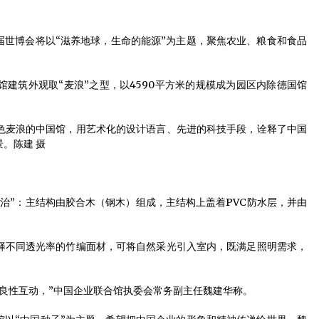
供应CARB-P2刨花板和超E0级刨花板_代理
商机_天津市沽上木业有限公司
2012年4月30日
本届世博会将以“滋养地球，生命的能源”为主题，聚焦农业、粮食和食品
我国木结构建筑体系有哪些形式
2014年1月16日
馆建筑外观取“麦浪”之型，以4590平方米的规模成为园区内除德国馆
南京目赏门业有限公司
色麦浪的中国馆，用艺术化的设计语言、先进的科技手段，诠释了中国
2012年2月11日
。陈建 摄
治”：主结构由胶合木（钢木）组成，主结构上盖着PVC防水层，并由
择不同透光率的竹编面材，可将自然采光引入室内，既满足照明需求，
良性互动，”中国企业联合馆执委会常务副主任魏建华称。