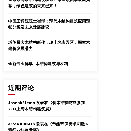
苏州远腾建材有限公司
幕，绿色建筑的未来已来！
2012年6月13日
中国工程院院士崔愷：现代木结构建筑应用现
揭晓中国十大古名楼
状分析及未来发展建议
2015年5月15日
坂茂最大木结构新作：瑞士名表园区，探索木
建筑发展潜力
第十三届江苏省大学生课外学术科技作品竞赛
获奖
2014年11月20日
全新专业解读 | 木结构建筑与材料
近期评论
JosephStemo
发表在《
优木结构材料参加
2013上海木结构建筑展
》
Arron Kulseth
发表在《
节能环保需求刺激木
窗行业快速发展
》