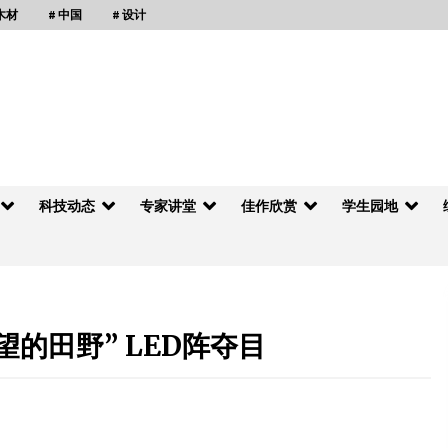
 木材
# 中国
# 设计
科技动态
专家讲堂
佳作欣赏
学生园地
的田野” LED阵夺目
科
明年江苏推广“搭积木”式建房
2014年11月13日