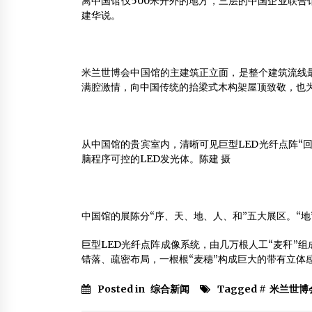
离中国馆仅500米开外的地方，三层的中国企业联合
建华说。
米兰世博会中国馆的主建筑正立面，是整个建筑流线
满腔激情，向中国传统的抬梁式木构架屋顶致敬，也为
从中国馆的贵宾室内，清晰可见巨型LED光纤点阵“回
脑程序可控的LED发光体。陈建 摄
中国馆的展陈分“序、天、地、人、和”五大展区。“地
巨型LED光纤点阵成像系统，由几万根人工“麦秆”组
错落、疏密布局，一根根“麦穗”构成巨大的带有立体
Posted in
综合新闻
Tagged #
米兰世博