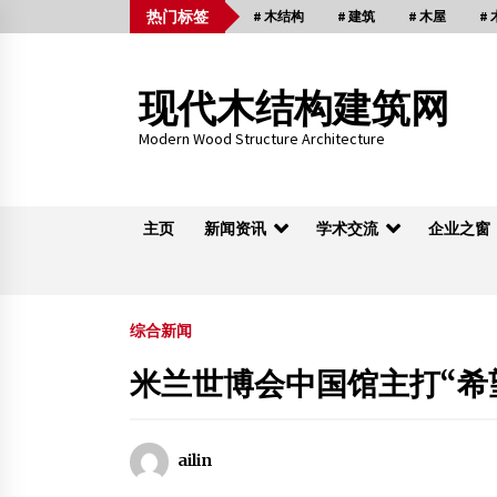
Skip
热门标签
# 木结构
# 建筑
# 木屋
#
to
content
现代木结构建筑网
Modern Wood Structure Architecture
主页
新闻资讯
学术交流
企业之窗
木桁架
综合新闻
米兰世博会中国馆主打“希望
传统木构建筑营造技艺研究国家文物局重点
研基地（东南大学）揭牌仪式暨学术研讨会
2017年9月4日
ailin