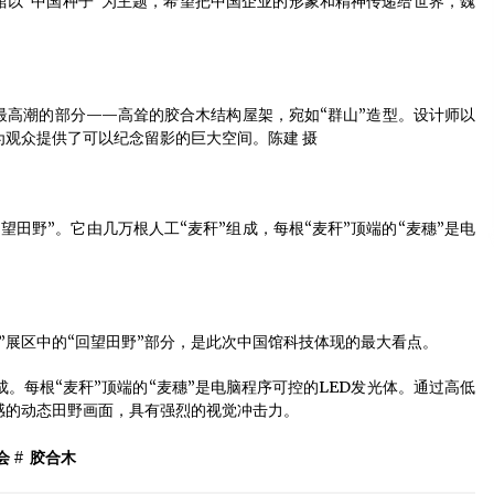
馆以“中国种子”为主题，希望把中国企业的形象和精神传递给世界，魏
最高潮的部分——高耸的胶合木结构屋架，宛如“群山”造型。设计师以
观众提供了可以纪念留影的巨大空间。陈建 摄
望田野”。它由几万根人工“麦秆”组成，每根“麦秆”顶端的“麦穗”是电
”展区中的“回望田野”部分，是此次中国馆科技体现的最大看点。
成。每根“麦秆”顶端的“麦穗”是电脑程序可控的LED发光体。通过高低
感的动态田野画面，具有强烈的视觉冲击力。
会
#
胶合木