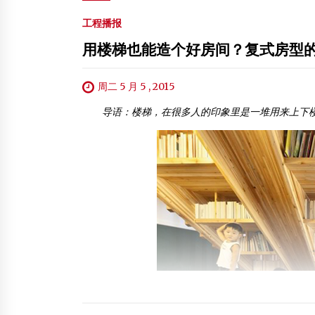
工程播报
用楼梯也能造个好房间？复式房型
周二 5 月 5 , 2015
导语：楼梯，在很多人的印象里是一堆用来上下楼的