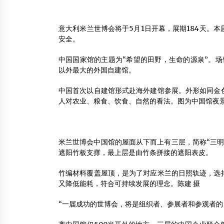
大同代王府木结构土建工程已经开始全面推进
2013年4月15日
意大利米兰世博会将于5月1日开幕，展期184天。
安全。
深度解析中国实木门窗市场之痛
2012年7月2日
中国国家馆的主题为“希望的田野，生命的源泉”。场
以外最大的外国自建馆。
木瓦及凉亭木屋屋面专用防腐木瓦片
中国首次以自建馆形式赴海外建馆参展。外形如同金
2015年3月10日
人对农业、粮食、饮食、自然的看法。图为中国馆夜景
米兰世博会中国馆的屋面从下而上有三层，简称“三明
遮阳竹板支撑，最上层是由竹条拼接的遮阳表皮。
竹编材料覆盖屋顶，是为了对应米兰的日照轨迹，选
又降低能耗，符合可持续发展的理念。陈建 摄
“一届成功的世博会，将是组织者、参展者和参观者的