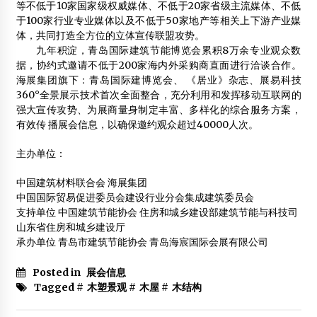
等不低于10家国家级权威媒体、不低于20家省级主流媒体、不低
于100家行业专业媒体以及不低于50家地产等相关上下游产业媒
体，共同打造全方位的立体宣传联盟攻势。
九年积淀，青岛国际建筑节能博览会累积8万余专业观众数
据，协约式邀请不低于200家海内外采购商直面进行洽谈合作。
海展集团旗下：青岛国际建博览会、 《居业》杂志、展易科技
360°全景展示技术首次全面整合，充分利用和发挥移动互联网的
强大宣传攻势、为展商量身制定丰富、多样化的综合服务方案，
有效传 播展会信息，以确保邀约观众超过40000人次。
主办单位：
中国建筑材料联合会 海展集团
中国国际贸易促进委员会建设行业分会集成建筑委员会
支持单位 中国建筑节能协会 住房和城乡建设部建筑节能与科技司
山东省住房和城乡建设厅
承办单位 青岛市建筑节能协会 青岛海宸国际会展有限公司
Posted in
展会信息
Tagged #
木塑景观
#
木屋
#
木结构