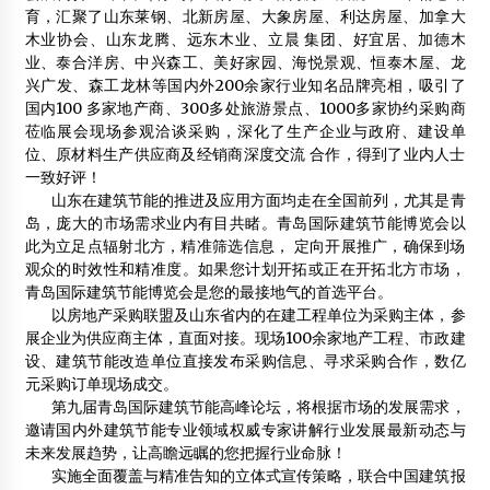
2015年1月13日
育，汇聚了山东莱钢、北新房屋、大象房屋、利达房屋、加拿大
木业协会、山东龙腾、远东木业、立晨 集团、好宜居、加德木
2014中国木质建材与绿色建筑产业新技术交流大会
业、泰合洋房、中兴森工、美好家园、海悦景观、恒泰木屋、龙
2014年11月20日
兴广发、森工龙林等国内外200余家行业知名品牌亮相，吸引了
国内100 多家地产商、300多处旅游景点、1000多家协约采购商
木结构建筑或将引领“负碳”新趋势
莅临展会现场参观洽谈采购，深化了生产企业与政府、建设单
2012年2月5日
位、原材料生产供应商及经销商深度交流 合作，得到了业内人士
一致好评！
山东在建筑节能的推进及应用方面均走在全国前列，尤其是青
岛，庞大的市场需求业内有目共睹。青岛国际建筑节能博览会以
此为立足点辐射北方，精准筛选信息， 定向开展推广，确保到场
观众的时效性和精准度。如果您计划开拓或正在开拓北方市场，
青岛国际建筑节能博览会是您的最接地气的首选平台。
以房地产采购联盟及山东省内的在建工程单位为采购主体，参
展企业为供应商主体，直面对接。现场100余家地产工程、市政建
设、建筑节能改造单位直接发布采购信息、寻求采购合作，数亿
元采购订单现场成交。
第九届青岛国际建筑节能高峰论坛，将根据市场的发展需求，
邀请国内外建筑节能专业领域权威专家讲解行业发展最新动态与
未来发展趋势，让高瞻远瞩的您把握行业命脉！
实施全面覆盖与精准告知的立体式宣传策略，联合中国建筑报