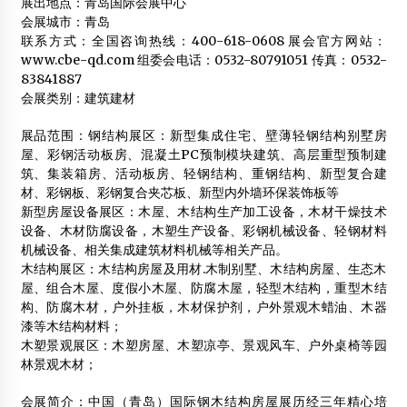
展出地点：青岛国际会展中心
2013年11月16日
会展城市：青岛
联系方式：全国咨询热线：400-618-0608 展会官方网站：
木结构的防潮设计过程讲解
www.cbe-qd.com 组委会电话：0532-80791051 传真：0532-
2014年2月18日
83841887
会展类别：建筑建材
【专业】木结构混合建筑多方面优势显现
2012年4月12日
展品范围：钢结构展区：新型集成住宅、壁薄轻钢结构别墅房
屋、彩钢活动板房、混凝土PC预制模块建筑、高层重型预制建
2014成都木屋别墅展
筑、集装箱房、活动板房、轻钢结构、重钢结构、新型复合建
2013年9月12日
材、彩钢板、彩钢复合夹芯板、新型内外墙环保装饰板等
新型房屋设备展区：木屋、木结构生产加工设备，木材干燥技术
王伟:革新观念 完善标准 推动行业发展
设备、木材防腐设备，木塑生产设备、彩钢机械设备、轻钢材料
2012年8月2日
机械设备、相关集成建筑材料机械等相关产品。
木结构展区：木结构房屋及用材.木制别墅、木结构房屋、生态木
【科普】浅谈木别墅的优势
屋、组合木屋、度假小木屋、防腐木屋，轻型木结构，重型木结
2012年3月20日
构、防腐木材，户外挂板，木材保护剂，户外景观木蜡油、木器
漆等木结构材料；
品牌油漆陷入炒作门 环保涂料再惹争议
木塑景观展区：木塑房屋、木塑凉亭、景观风车、户外桌椅等园
2012年3月28日
林景观木材；
交叉层积材建筑材料成本有竞争力
会展简介：中国（青岛）国际钢木结构房屋展历经三年精心培