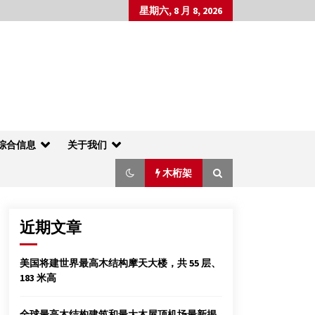
星期六, 8 月 8, 2026
综合信息
关于我们
木桁架
近期文章
大连龙华木业公司一行访问营口小雨木屋
美国将建世界最高木结构摩天大楼，共 55 层、
2012年3月4日
183 米高
行走式“四木搭”吊装施工工艺（框排架结
构）
全球最高木结构建筑和最大木屋顶机场最新揭