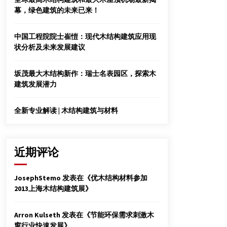
2014年3月16日
幕，绿色建筑的未来已来！
宝马外墙挂板的安装方法
中国工程院院士崔愷：现代木结构建筑应用现
2013年12月26日
状分析及未来发展建议
OSB板权威讲解
坂茂最大木结构新作：瑞士名表园区，探索木
2012年7月23日
建筑发展潜力
全新专业解读 | 木结构建筑与材料
近期评论
JosephStemo
发表在《
优木结构材料参加
2013上海木结构建筑展
》
Arron Kulseth
发表在《
节能环保需求刺激木
窗行业快速发展
》