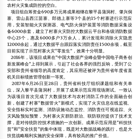
农村火灾集成防控的空白。
2012年5月1日
项目组自筹资金690多万元将成果相继在黎平县蒲洞村、肇兴侗
寨、雷山县西江苗寨、郎德上寨等7个县的15个村寨进行示范应
福建哪里有做移动小木屋|福建移动小木屋
用，安装智能火灾探测器、电气防火保护装置等消防数据采集设
2014年9月1日
备6000余套，建立了村寨火灾防控大数据云平台和各级消防数据
中心23个，惠及6000多户3万余人，累计发现和消除火灾隐患
梁思成与他的时代7
12000余起，通过大数据平台跟踪落实消防责任1500余项，截至
2015年5月12日
目前实现了示范村寨火灾“零发生”，效果十分明显。
2016年，该项目成果在“中国大数据产业峰会暨中国电子商务创
新发展峰会”上得到展示，引起了社会各界的强烈反响，受到了公
安部和贵州省领导的高度肯定，其应用还被评为贵州省年度省直
机关目标绩效管理创新一等奖。
2017年6月26日至28日，贵州省科技厅组织课题组和有关单
位，深入黎平县蒲洞村，开展了成果示范应用现场测试。一致认
为该项目首次完成了大数据技术与农村消防工作的全面融合创
新，创建了村寨“数据管火”新模式，实现了火灾信息在线监视、
安全指标实时监测、消防设施动态监控、消防责任可视追踪、火
灾风险预知预警，为村寨火灾群防群治、联防联控提供了技术支
撑，是对传统防控技术措施的一次创新。成果示范应用是“科技扶
贫”和“安全扶贫”的集中体现，既是对大数据战略的践行，也是大
扶贫战略顺利实施的安全保障，具有较高的推广价值。