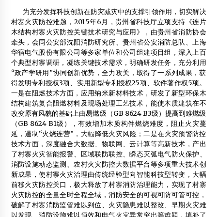
2013年2月4日
为充分发挥科技创新在防灾减灾中的支撑引领作用，切实解决
村寨火灾防控难题，2015年6月，贵州省科技厅立项支持《连片
四川省宣汉县瑞鑫木材加工厂
木结构村寨火灾防控关键技术研究与应用》，由贵州省消防协会
2013年2月4日
牵头，会同公安部沈阳消防研究所、贵州省公安消防总队、上海
华宿电气股份有限公司等多家单位和公司组建项目组，深入上百
沈阳故宫门前禁行 “两坊”下月修完亮相
个典型村寨调研，凝练关键技术需求，明确研发任务，充分利用
2015年5月11日
“政产学研用”协同创新优势，全力攻关，取得了一系列成果，获
得发明专利授权3项、实用新型专利授权25项、软件著作权5项。
苏州皇家：生态屋在全国首个“住建部绿色建筑和生态智慧
一是在阻燃技术方面，应用纳米新材料技术，研发了新型环保木
城区展示教育基地”亮相
结构建筑复合阻燃材料及现场处理工艺技术，能使木质建筑在不
2013年7月2日
改变原有风貌的基础上由易燃级（GB 8624 B3级）提高到难燃级
（GB 8624 B1级），有效增加木质构件燃烧难度，阻止火灾蔓
菲特威尔木屋加工防腐木步骤
延，遏制“火烧连营”，大幅降低火灾风险；二是在火灾预警防控
2014年8月26日
技术方面，深度融合大数据、物联网、云计算等高新技术，产出
了村寨火灾智能报警、区域联防联控、瞬态灭弧电气防火保护、
青岛加德木业有限公司招聘木结构设计
消防设施动态监测、农村火灾防控大数据平台等多项重大技术创
2012年12月17日
新成果，使村寨火灾治理由传统经验型向智能科技型转变，大幅
前移火灾防控关口，极大释放了村寨消防治理能力，实现了村寨
专家解谜贵州地震轻伤亡原因：木结构房屋具抗震性
火灾防控的全量全时全程全域，消防安全的可视可防可管可控，
2015年4月1日
破解了村寨消防监管难以到位、火灾隐患难以整改、早期火灾难
以发现、消防设施难以恒效和电气火灾异常突出等难题，填补了
清华大学发布“中国木结构建筑比较”研究报告