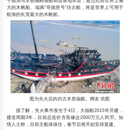
宁德漳湾水密隔舱福船制造基地承造，超过此前世界上最
2013年9月26日
大的木帆船、瑞典“哥德堡号”仿古船，将是世界上可用于
国内市场木结构兴起 美国黄松进入我国市场
航海的长宽最大的木帆船。
2013年9月19日
广东木凉亭厂家
2015年6月7日
图为失火后的仿古木质福船。网友 供图
据了解，失火事件发生于4日，大福船2015年开建，
建造周期3年，目前总造价含装修达2000万元人民币。知
情人士称，目前主船体保住，春节后将开始安排复建。