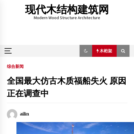
Skip
现代木结构建筑网
to
content
Modern Wood Structure Architecture
木桁架
木桁架
综合新闻
全国最大仿古木质福船失火 原因
广东省四会市永健木材厂
正在调查中
2013年2月4日
华惠建筑-木结构建筑设计与施工
2013年12月30日
ailin
刘 杰 上海交通大学副教授
2012年3月17日