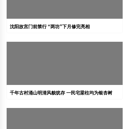
沈阳故宫门前禁行 “两坊”下月修完亮相
千年古村涌山明清风貌犹存 一民宅梁柱均为银杏树