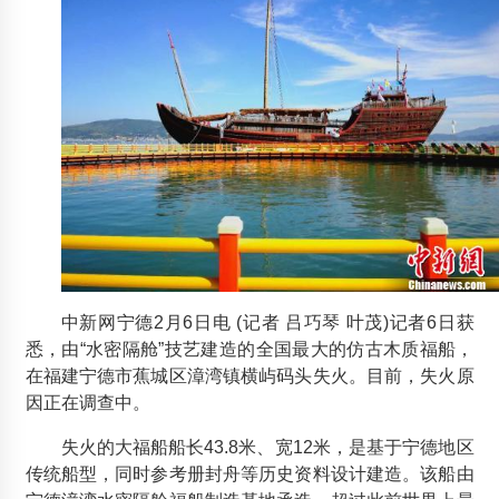
福建哪里有做移动小木屋|福建移动小木屋
2014年9月1日
菲特威尔木屋：德清埭溪乌石头生态茶场重型井干式木结构
禅房
2018年6月22日
上海方行粘合剂销售
2012年7月13日
国内板材市场结束前期低迷走势
2012年5月25日
中新网宁德2月6日电 (记者 吕巧琴 叶茂)记者6日获
大连龙华木业公司一行访问营口小雨木屋
悉，由“水密隔舱”技艺建造的全国最大的仿古木质福船，
2012年3月4日
在福建宁德市蕉城区漳湾镇横屿码头失火。目前，失火原
因正在调查中。
启东千年木结构古刹突遭大火
2012年6月5日
失火的大福船船长43.8米、宽12米，是基于宁德地区
传统船型，同时参考册封舟等历史资料设计建造。该船由
江苏口岸锯材进口量三年来首次下降