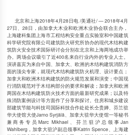
2012年2月7日
山东将建国内最高现代木结构建筑
北京和上海2018年4月28日电 /美通社/ — 2018年4月
2018年1月24日
27日、28日，由加拿大木业和欧洲木业协会联合主办，
上海建科集团上海市工程结构安全重点实验室和中国建筑
科学研究院有限公司建筑防火研究所协办的现代木结构建
红雪松扣板 免漆桑拿板
筑防火安全技术国际研讨会分别在北京和上海两地成功举
2015年3月10日
办。两场会议吸引了近400名来自行业内外的专业人士。
杭州西湖边著名景点集贤亭倒塌(图)
演讲嘉宾为来自中国、加拿大、欧洲的木结构建筑消防方
2012年9月12日
面的顶尖专家，就现代木结构建筑防火机理、设计要点；
加拿大和欧洲木结构建筑的防火规范发展和演变；中国现
靖江国林：成功举办“2019第十一届木结构产业发展高峰论
行消防规范对于木结构部分的要求和解读；加拿大和欧洲
坛”
两国在木结构建筑防火技术方面的最新研究成果；以及特
2019年10月23日
殊消防案例设计等方面作了分享和探讨。住房和城乡建设
部建筑节能与科技司国际科技合作处处长仝贵婵、芬兰驻
木结构迎来20周年 木结构产业高峰论坛召开
华大使馆大使Jarno Syrjälä、加拿大驻华大使馆一等秘书
2013年8月28日
兼商务专员Marc Mikhael、芬兰驻沪总领事Jan
前景看好，人才聚至
Wahlberg，加拿大驻沪副总领事Katrin Spence、上海建
2012年6月8日