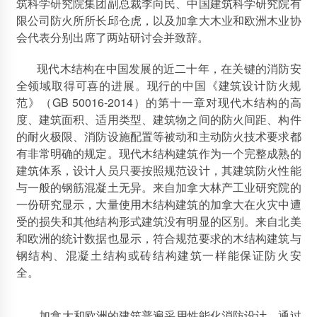
筑科学研究院集团副总裁李向民、中国建筑科学研究院有
限公司防火所所长邱仓虎，以及加拿大木业和欧洲木业协
木结构建筑进入规范期
会代表分别出席了两站研讨会并致辞。
2012年9月23日
现代木结构在中国发展的近二十年，在关键的消防安
郑州木屋:河南木屋厂家介绍
全领域取得可喜的进展。现行的中国《建筑设计防火规
2012年8月29日
范》（GB 50016-2014）的第十一章对现代木结构的高
南京林业大学木结构方向本科人才培养与课程设置研讨会
度、建筑面积、适用类型、建筑物之间的防火间距、构件
2013年11月5日
的耐火极限、消防设施配置等被动和主动防火技术要求都
有非常明确的规定。现代木结构建筑作为一个完整成熟的
建筑体系，设计人员只要按照规范设计，其建筑防火性能
与一般的钢筋混凝土无异。来自加拿大林产工业研究院的
一份研究显示，大量使用木结构建筑的加拿大在火灾中遭
受的损失和其他结构形式建筑没有明显的区别。来自北美
和欧洲的统计数据也显示，符合规范要求的木结构建筑与
钢结构、混凝土结构或砖结构建筑一样能保证防火安
全。
加拿大和欧洲的建筑普遍采用性能化消防设计，通过