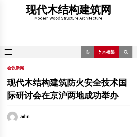
Skip
现代木结构建筑网
to
content
Modern Wood Structure Architecture
木桁架
木桁架
会议新闻
现代木结构建筑防火安全技术国
北京森豪木房屋有限责任公司招聘
际研讨会在京沪两地成功举办
2012年4月17日
美国历任总统 情有独钟的纯木结构酒店
2020年4月4日
ailin
【硕士论文】木材断裂行为及其声发射特性研究