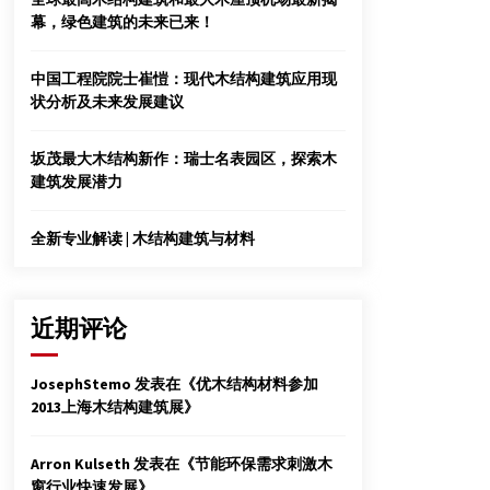
幕，绿色建筑的未来已来！
二次装修市场能否成木门救市“良药”
中国工程院院士崔愷：现代木结构建筑应用现
2012年3月28日
状分析及未来发展建议
木结构建筑进入规范期
坂茂最大木结构新作：瑞士名表园区，探索木
2012年9月23日
建筑发展潜力
全新专业解读 | 木结构建筑与材料
近期评论
JosephStemo
发表在《
优木结构材料参加
2013上海木结构建筑展
》
Arron Kulseth
发表在《
节能环保需求刺激木
窗行业快速发展
》