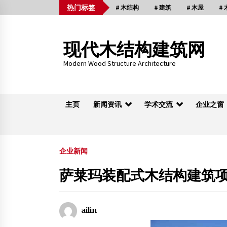
Skip
热门标签
# 木结构
# 建筑
# 木屋
#
to
content
现代木结构建筑网
Modern Wood Structure Architecture
主页
新闻资讯
学术交流
企业之窗
木桁架
企业新闻
萨莱玛装配式木结构建筑
上海臻源木结构提供木结构会议中心
2013年6月24日
ailin
内蒙古惊现仿木结构唐代砖室墓葬(图）
2014年1月28日