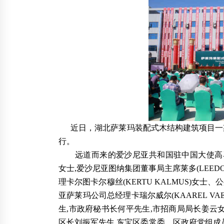
何敏娟 同济大学教授
2012年3月17日
2012第二届中国木结构建筑产业展览会暨论
坛
2012年2月2日
近日，湖北萨莱玛装配式木结构建筑项目一
行。
远道而来的爱沙尼亚共和国驻中国大使高马腾 (M
女士,爱沙尼亚图纳集团董事局主席莱多(LEEDO)
理卡尔图卡尔穆丝(KERTU KALMUS)女士、公
亚萨莱玛公司总经理卡瑞尔威尔(KAAREL V
生,市政府秘书长何平先生,市招商局局长姜云
区长刘振军先生,东宝区委常委、区政府党组成