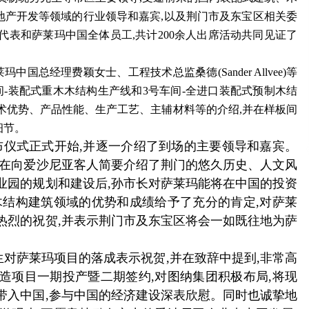
地产开发等领域的行业领导和嘉宾,以及荆门市及东宝区相关委
代表和萨莱玛中国全体员工,共计200余人出席活动共同见证了
总经理费颖女士、工程技术总监桑德(Sander Allvee)等
间-装配式重木木结构生产线和3号车间-全进口装配式预制木结
术优势、产品性能、生产工艺、主辅材料等的介绍,并在样板间
细节。
布仪式正式开始,并逐一介绍了到场的主要领导和嘉宾。
,在向爱沙尼亚客人简要介绍了荆门的悠久历史、人文风
业园的规划和建设后,孙市长对萨莱玛能将在中国的投资
木结构建筑领域的优势和成绩给予了充分的肯定,对萨莱
热烈的祝贺,并表示荆门市及东宝区将会一如既往地为萨
萨莱玛项目的落成表示祝贺,并在致辞中提到,非常高
造项目一期投产暨二期签约,对图纳集团积极布局,将现
带入中国,参与中国的经济建设深表欣慰。同时也诚挚地